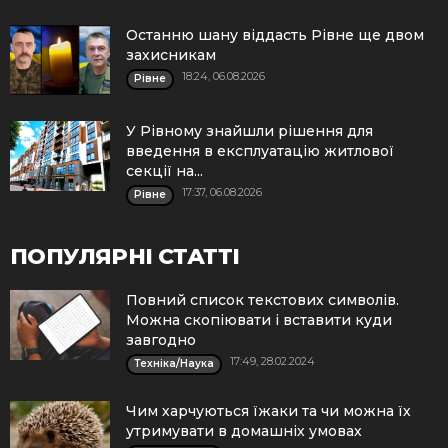
Останню шану віддасть Рівне ще двом
захисникам
18:24, 06.08.2026
Рівне
У Рівному знайшли рішення для
введення в експлуатацію житлової
секції на...
17:37, 06.08.2026
Рівне
ПОПУЛЯРНІ СТАТТІ
Повний список текстових символів.
Можна скопіювати і вставити куди
завгодно
17:49, 28.02.2024
Техніка/Наука
Чим харчуються їжаки та чи можна їх
утримувати в домашніх умовах