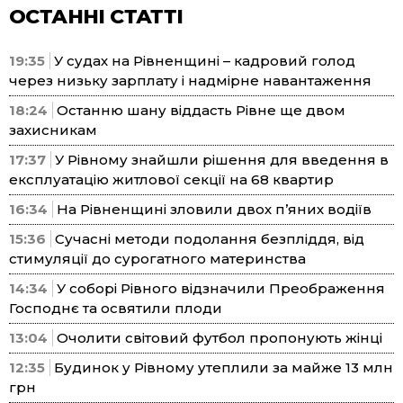
ОСТАННІ СТАТТІ
19:35
У судах на Рівненщині – кадровий голод
через низьку зарплату і надмірне навантаження
18:24
Останню шану віддасть Рівне ще двом
захисникам
17:37
У Рівному знайшли рішення для введення в
експлуатацію житлової секції на 68 квартир
16:34
На Рівненщині зловили двох п’яних водіїв
15:36
Сучасні методи подолання безпліддя, від
стимуляції до сурогатного материнства
14:34
У соборі Рівного відзначили Преображення
Господнє та освятили плоди
13:04
Очолити світовий футбол пропонують жінці
12:35
Будинок у Рівному утеплили за майже 13 млн
грн