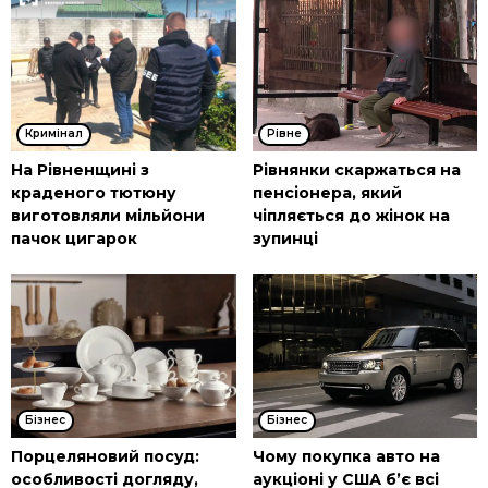
Кримінал
Рівне
На Рівненщині з
Рівнянки скаржаться на
краденого тютюну
пенсіонера, який
виготовляли мільйони
чіпляється до жінок на
пачок цигарок
зупинці
Бізнес
Бізнес
Порцеляновий посуд:
Чому покупка авто на
особливості догляду,
аукціоні у США б’є всі