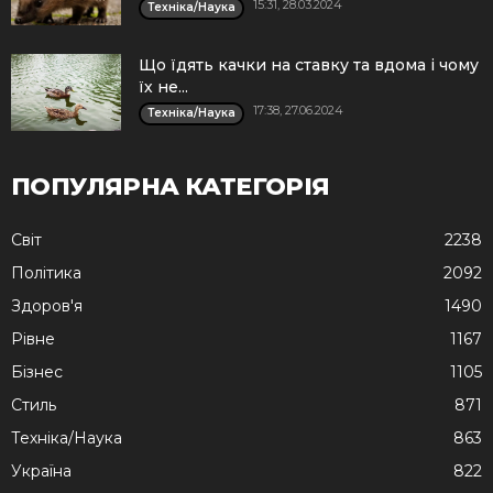
15:31, 28.03.2024
Техніка/Наука
Що їдять качки на ставку та вдома і чому
їх не...
17:38, 27.06.2024
Техніка/Наука
ПОПУЛЯРНА КАТЕГОРІЯ
Cвіт
2238
Політика
2092
Здоров'я
1490
Рівне
1167
Бізнес
1105
Стиль
871
Техніка/Наука
863
Україна
822