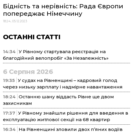
Бідність та нерівність: Рада Європи
попереджає Німеччину
18:24, 05.12.2023
ОСТАННІ СТАТТІ
14:34
У Рівному стартувала реєстрація на
благодійний велопробіг «За Незалежність»
6 Серпня 2026
19:35
У судах на Рівненщині – кадровий голод
через низьку зарплату і надмірне навантаження
18:24
Останню шану віддасть Рівне ще двом
захисникам
17:37
У Рівному знайшли рішення для введення в
експлуатацію житлової секції на 68 квартир
16:34
На Рівненщині зловили двох п’яних водіїв