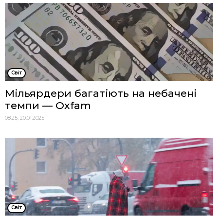
Cвіт
Мільярдери багатіють на небачені
темпи — Oxfam
08:25, 20.01.2025
Cвіт