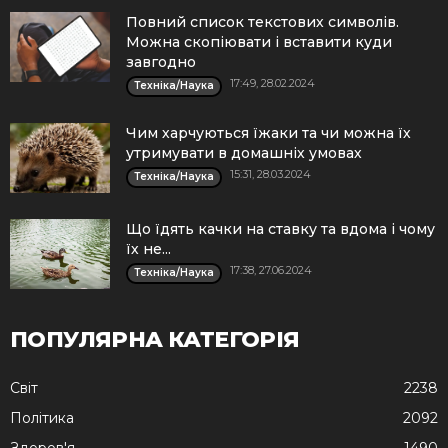
Повний список текстових символів.
Можна скопіювати і вставити куди
завгодно
17:49, 28.02.2024
Техніка/Наука
Чим харчуються їжаки та чи можна їх
утримувати в домашніх умовах
15:31, 28.03.2024
Техніка/Наука
Що їдять качки на ставку та вдома і чому
їх не...
17:38, 27.06.2024
Техніка/Наука
ПОПУЛЯРНА КАТЕГОРІЯ
Cвіт
2238
Політика
2092