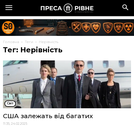
Головна
Теги
Нерівність
Тег: Нерівність
Cвіт
США залежать від багатих
11:35, 24.02.2025