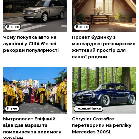
Бізнес
Бізнес
Чому покупка авто на
Проект будинку з
аукціоні у США б’є всі
мансардою: розширюємо
рекорди популярності
життєвий простір для
вашої родини
Рівне
Техніка/Наука
Митрополит Епіфаній
Chrysler Crossfire
відвідав Вараш та
перетворили на репліку
помолився за перемогу
Mercedes 300SL
України