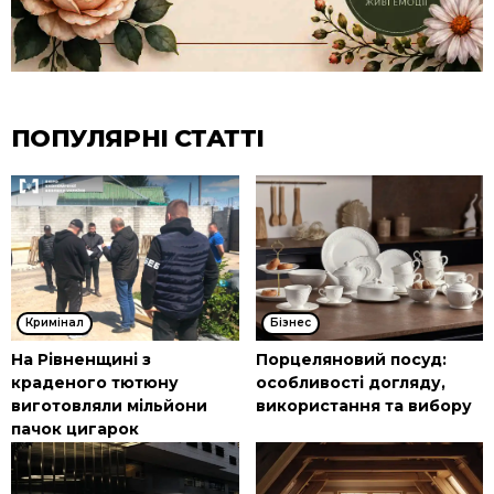
ПОПУЛЯРНІ СТАТТІ
Кримінал
Бізнес
На Рівненщині з
Порцеляновий посуд:
краденого тютюну
особливості догляду,
виготовляли мільйони
використання та вибору
пачок цигарок