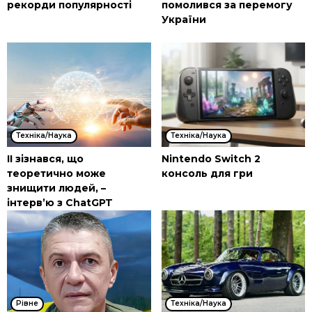
рекорди популярності
помолився за перемогу
України
Техніка/Наука
Техніка/Наука
ІІ зізнався, що
Nintendo Switch 2
теоретично може
консоль для гри
знищити людей, –
інтерв’ю з ChatGPT
Рівне
Техніка/Наука