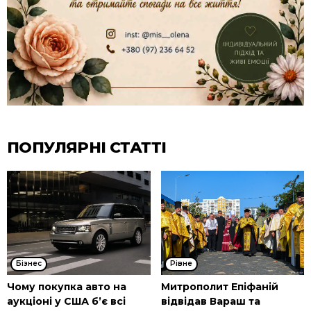
ПОПУЛЯРНІ СТАТТІ
Бізнес
Рівне
Чому покупка авто на
Митрополит Епіфаній
аукціоні у США б’є всі
відвідав Вараш та