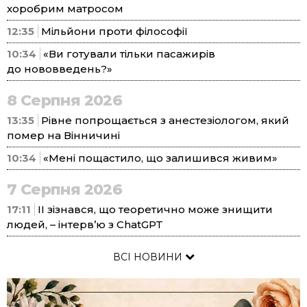
хоробрим матросом
12:35
Мільйони проти філософії
10:34
«Ви готували тільки пасажирів
до нововведень?»
8 Серпня 2026
13:35
Рівне попрощається з анестезіологом, який
помер на Вінничині
10:34
«Мені пощастило, що залишився живим»
7 Серпня 2026
17:11
ІІ зізнався, що теоретично може знищити
людей, – інтерв’ю з ChatGPT
ВСІ НОВИНИ