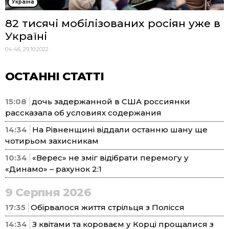
Україна
82 тисячі мобілізованих росіян уже в
Україні
04:46, 29.10.2022
ОСТАННІ СТАТТІ
15:08
дочь задержанной в США россиянки
рассказала об условиях содержания
14:34
На Рівненщині віддали останню шану ще
чотирьом захисникам
10:34
«Верес» не зміг відібрати перемогу у
«Динамо» – рахунок 2:1
9 Серпня 2026
17:35
Обірвалося життя стрільця з Полісся
14:34
З квітами та короваєм у Корці прощалися з