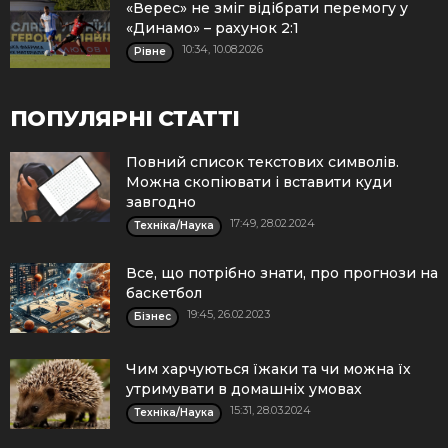
«Верес» не зміг відібрати перемогу у
«Динамо» – рахунок 2:1
10:34, 10.08.2026
Рівне
ПОПУЛЯРНІ СТАТТІ
Повний список текстових символів.
Можна скопіювати і вставити куди
завгодно
17:49, 28.02.2024
Техніка/Наука
Все, що потрібно знати, про прогнози на
баскетбол
19:45, 26.02.2023
Бізнес
Чим харчуються їжаки та чи можна їх
утримувати в домашніх умовах
15:31, 28.03.2024
Техніка/Наука