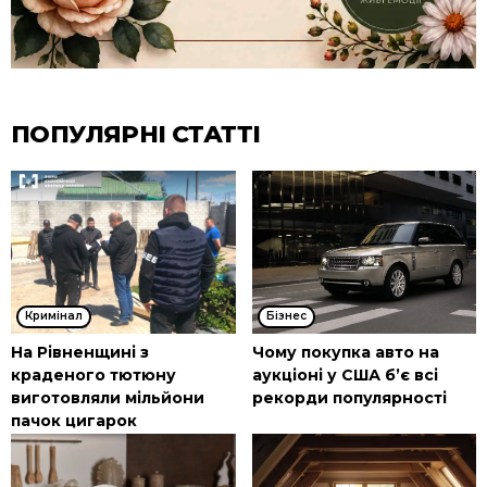
ПОПУЛЯРНІ СТАТТІ
Кримінал
Бізнес
На Рівненщині з
Чому покупка авто на
краденого тютюну
аукціоні у США б’є всі
виготовляли мільйони
рекорди популярності
пачок цигарок