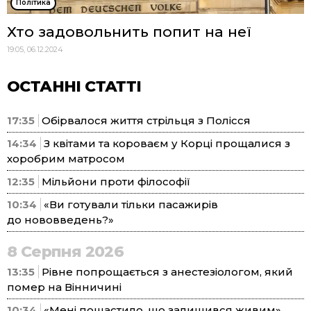
Політика
Хто задовольнить попит на неї
19:05, 06.12.2024
ОСТАННІ СТАТТІ
17:35
Обірвалося життя стрільця з Полісся
14:34
З квітами та короваєм у Корці прощалися з
хоробрим матросом
12:35
Мільйони проти філософії
10:34
«Ви готували тільки пасажирів
до нововведень?»
8 Серпня 2026
13:35
Рівне попрощається з анестезіологом, який
помер на Вінничині
10:34
«Мені пощастило, що залишився живим»