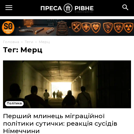
Головна
Теги
Мерц
Тег: Мерц
Політика
Перший млинець міграційної
політики сутички: реакція сусідів
Німеччини