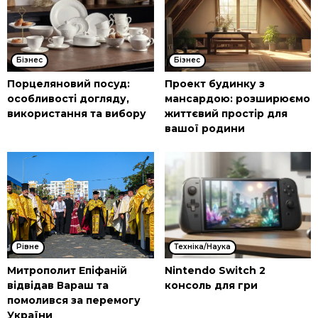
Бізнес
Бізнес
Порцеляновий посуд:
Проект будинку з
особливості догляду,
мансардою: розширюємо
використання та вибору
життєвий простір для
вашої родини
Рівне
Техніка/Наука
Митрополит Епіфаній
Nintendo Switch 2
відвідав Вараш та
консоль для гри
помолився за перемогу
України