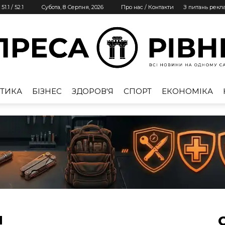
51.1
/
52.1
Субота, 8 Серпня, 2026
Про нас / Контакти
З питань рекл
ТИКА
БІЗНЕС
ЗДОРОВ'Я
СПОРТ
ЕКОНОМІКА
Преса
Рівне
п