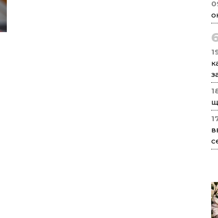
0
о
1
к
з
1
щ
1
в
с