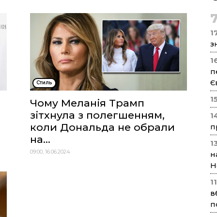
17
з
1
п
Є
Стиль
1
Чому Меланія Трамп
зітхнула з полегшенням,
1
коли Дональда не обрали
п
на...
1
09:00, 16.06.2024
н
Н
1
в
п