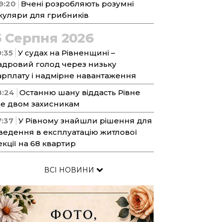
9:20
Вчені розробляють розумні
куляри для грибників
6 Серпня 2026
9:35
У судах на Рівненщині –
адровий голод через низьку
арплату і надмірне навантаження
8:24
Останню шану віддасть Рівне
е двом захисникам
7:37
У Рівному знайшли рішення для
ведення в експлуатацію житлової
екції на 68 квартир
ВСІ НОВИНИ