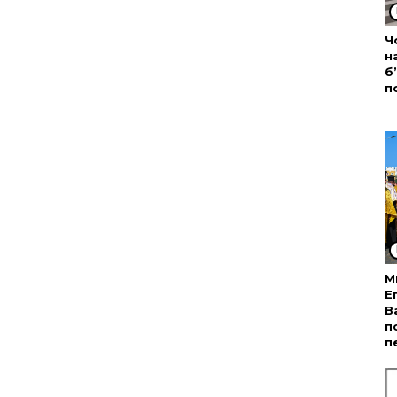
Ч
н
б
п
М
Е
В
п
п