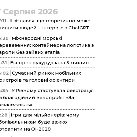
7 Серпня 2026
:11
ІІ зізнався, що теоретично може
нищити людей, – інтерв’ю з ChatGPT
6:39
Міжнародні морські
еревезення: контейнерна логістика з
вропи без зайвих етапів
5:31
Експрес-кукурудза за 5 хвилин
4:02
Сучасний ринок мобільних
ристроїв та головні орієнтири
3:34
У Рівному стартувала реєстрація
а благодійний велопробіг «За
езалежність»
1:28
Ігри для мільйонерів: чому
болівальникам буде важко
отрапити на ОІ-2028