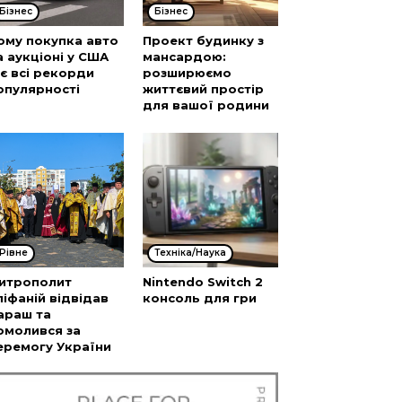
Бізнес
Бізнес
ому покупка авто
Проект будинку з
а аукціоні у США
мансардою:
’є всі рекорди
розширюємо
опулярності
життєвий простір
для вашої родини
Рівне
Техніка/Наука
итрополит
Nintendo Switch 2
піфаній відвідав
консоль для гри
араш та
омолився за
еремогу України