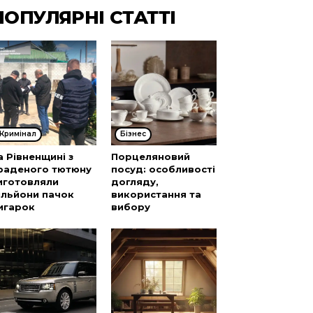
ПОПУЛЯРНІ СТАТТІ
Кримінал
Бізнес
а Рівненщині з
Порцеляновий
раденого тютюну
посуд: особливості
иготовляли
догляду,
ільйони пачок
використання та
игарок
вибору