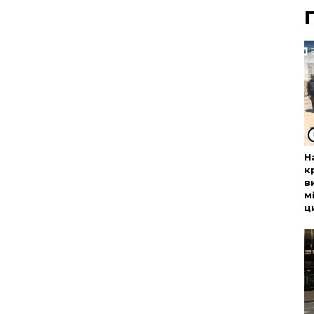
Н
к
в
м
ц