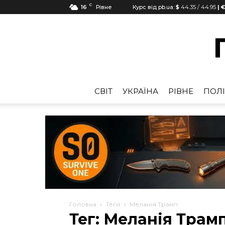
C
16
Рівне
Курс від pb.ua:
$
44.35
/
44.95
| €
CВІТ
УКРАЇНА
РІВНЕ
ПОЛІ
Головна
Теги
Меланія Трамп
Тег: Меланія Трам