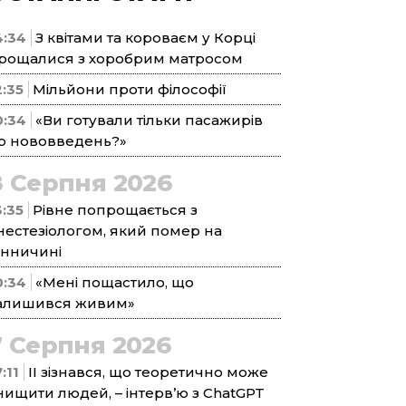
4:34
З квітами та короваєм у Корці
рощалися з хоробрим матросом
2:35
Мільйони проти філософії
0:34
«Ви готували тільки пасажирів
о нововведень?»
8 Серпня 2026
3:35
Рівне попрощається з
нестезіологом, який помер на
інничині
0:34
«Мені пощастило, що
алишився живим»
7 Серпня 2026
:11
ІІ зізнався, що теоретично може
нищити людей, – інтерв’ю з ChatGPT