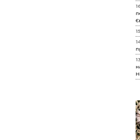
1
п
Є
1
1
п
1
н
Н