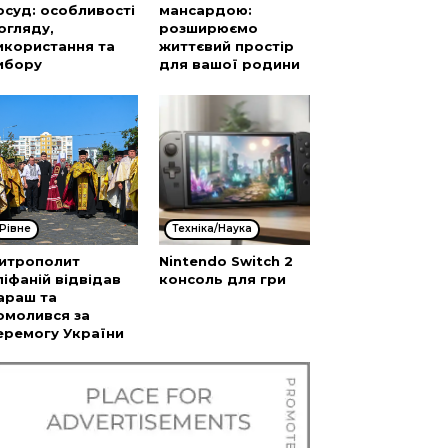
осуд: особливості
мансардою:
огляду,
розширюємо
икористання та
життєвий простір
ибору
для вашої родини
Рівне
Техніка/Наука
итрополит
Nintendo Switch 2
піфаній відвідав
консоль для гри
араш та
омолився за
еремогу України