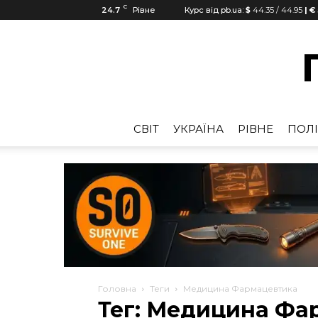
C
24.7
Рівне
Курс від pb.ua:
$
44.35
/
44.95
| €
CВІТ
УКРАЇНА
РІВНЕ
ПОЛІ
Головна
Теги
Медицина Фармацевтика
Тег: Медицина Фа