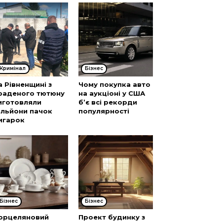
Кримінал
Бізнес
а Рівненщині з
Чому покупка авто
раденого тютюну
на аукціоні у США
иготовляли
б’є всі рекорди
ільйони пачок
популярності
игарок
Бізнес
Бізнес
орцеляновий
Проект будинку з