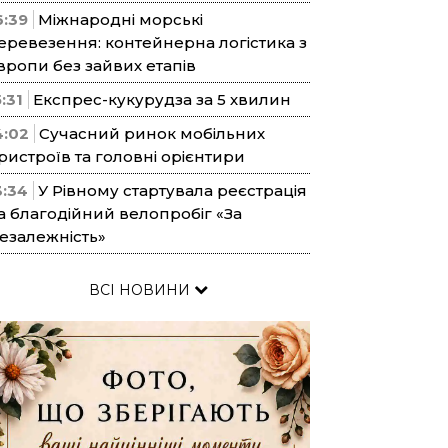
6:39
Міжнародні морські
еревезення: контейнерна логістика з
вропи без зайвих етапів
5:31
Експрес-кукурудза за 5 хвилин
4:02
Сучасний ринок мобільних
ристроїв та головні орієнтири
3:34
У Рівному стартувала реєстрація
а благодійний велопробіг «За
езалежність»
ВСІ НОВИНИ