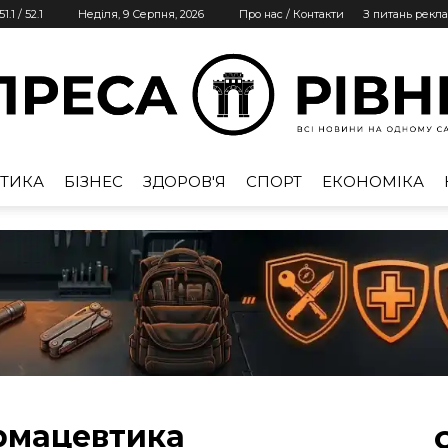
51.1
/
52.1
Неділя, 9 Серпня, 2026
Про нас / Контакти
З питань рекл
ТИКА
БІЗНЕС
ЗДОРОВ'Я
СПОРТ
ЕКОНОМІКА
Преса
Рівне
рмацевтика