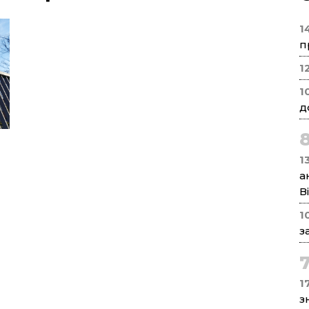
1
п
1
1
д
1
а
В
1
з
17
з