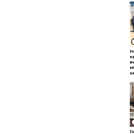
Н
к
в
м
ц
П