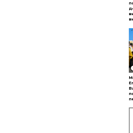
п
д
в
в
М
Е
В
п
п