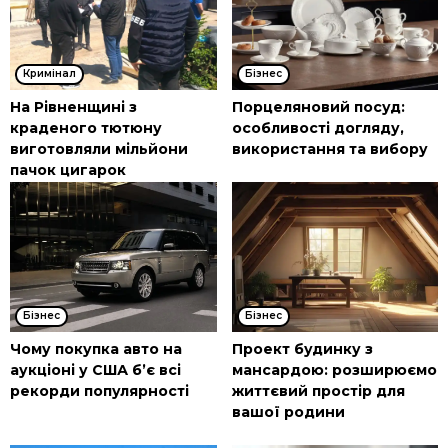
Кримінал
Бізнес
На Рівненщині з
Порцеляновий посуд:
краденого тютюну
особливості догляду,
виготовляли мільйони
використання та вибору
пачок цигарок
Бізнес
Бізнес
Чому покупка авто на
Проект будинку з
аукціоні у США б’є всі
мансардою: розширюємо
рекорди популярності
життєвий простір для
вашої родини