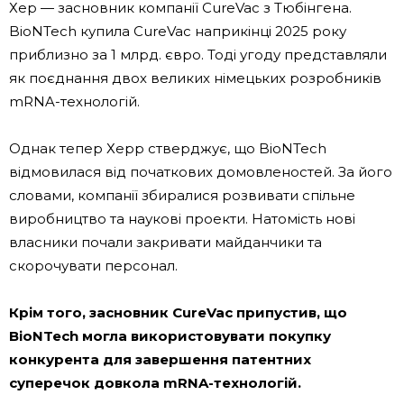
Хер — засновник компанії CureVac з Тюбінгена.
BioNTech купила CureVac наприкінці 2025 року
приблизно за 1 млрд. євро. Тоді угоду представляли
як поєднання двох великих німецьких розробників
mRNA-технологій.
Однак тепер Херр стверджує, що BioNTech
відмовилася від початкових домовленостей. За його
словами, компанії збиралися розвивати спільне
виробництво та наукові проекти. Натомість нові
власники почали закривати майданчики та
скорочувати персонал.
Крім того, засновник CureVac припустив, що
BioNTech могла використовувати покупку
конкурента для завершення патентних
суперечок довкола mRNA-технологій.