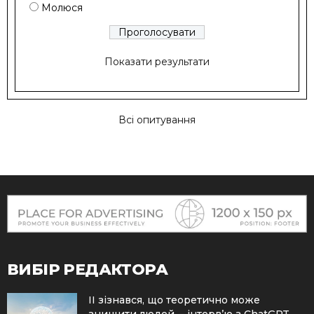
Молюся
Показати результати
Всі опитування
ВИБІР РЕДАКТОРА
ІІ зізнався, що теоретично може