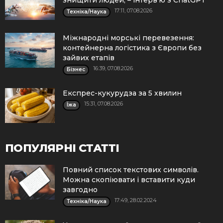
знищити людей, – інтерв’ю з ChatGPT
17:11, 07.08.2026
Техніка/Наука
Міжнародні морські перевезення:
контейнерна логістика з Європи без
зайвих етапів
16:39, 07.08.2026
Бізнес
Експрес-кукурудза за 5 хвилин
15:31, 07.08.2026
Їжа
ПОПУЛЯРНІ СТАТТІ
Повний список текстових символів.
Можна скопіювати і вставити куди
завгодно
17:49, 28.02.2024
Техніка/Наука