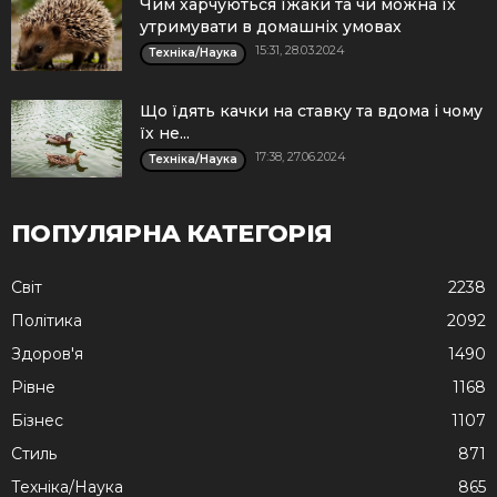
Чим харчуються їжаки та чи можна їх
утримувати в домашніх умовах
15:31, 28.03.2024
Техніка/Наука
Що їдять качки на ставку та вдома і чому
їх не...
17:38, 27.06.2024
Техніка/Наука
ПОПУЛЯРНА КАТЕГОРІЯ
Cвіт
2238
Політика
2092
Здоров'я
1490
Рівне
1168
Бізнес
1107
Стиль
871
Техніка/Наука
865