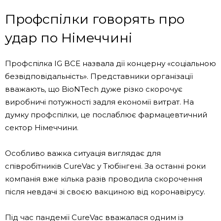
Профспілки говорять про
удар по Німеччині
Профспілка IG BCE назвала дії концерну «соціальною
безвідповідальність». Представники організації
вважають, що BioNTech дуже різко скорочує
виробничі потужності задля економії витрат. На
думку профспілки, це послаблює фармацевтичний
сектор Німеччини.
Особливо важка ситуація виглядає для
співробітників CureVac у Тюбінгені. За останні роки
компанія вже кілька разів проводила скорочення
після невдачі зі своєю вакциною від коронавірусу.
Під час пандемії CureVac вважалася одним із