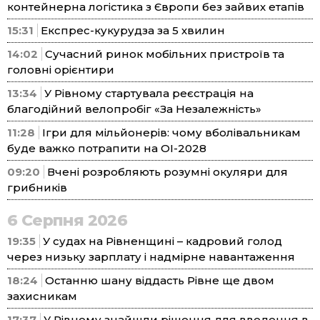
контейнерна логістика з Європи без зайвих етапів
15:31
Експрес-кукурудза за 5 хвилин
14:02
Сучасний ринок мобільних пристроїв та
головні орієнтири
13:34
У Рівному стартувала реєстрація на
благодійний велопробіг «За Незалежність»
11:28
Ігри для мільйонерів: чому вболівальникам
буде важко потрапити на ОІ-2028
09:20
Вчені розробляють розумні окуляри для
грибників
6 Серпня 2026
19:35
У судах на Рівненщині – кадровий голод
через низьку зарплату і надмірне навантаження
18:24
Останню шану віддасть Рівне ще двом
захисникам
17:37
У Рівному знайшли рішення для введення в