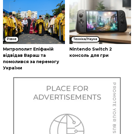
Рівне
Техніка/Наука
Митрополит Епіфаній
Nintendo Switch 2
відвідав Вараш та
консоль для гри
помолився за перемогу
України