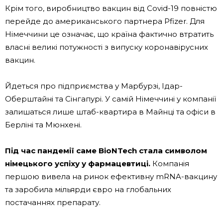
Крім того, виробництво вакцин від Covid-19 повністю
перейде до американського партнера Pfizer. Для
Німеччини це означає, що країна фактично втратить
власні великі потужності з випуску коронавірусних
вакцин.
Йдеться про підприємства у Марбурзі, Ідар-
Оберштайні та Сінгапурі. У самій Німеччині у компанії
залишаться лише штаб-квартира в Майнці та офіси в
Берліні та Мюнхені.
Під час пандемії саме BioNTech стала символом
німецького успіху у фармацевтиці.
Компанія
першою вивела на ринок ефективну mRNA-вакцину
та заробила мільярди євро на глобальних
постачаннях препарату.