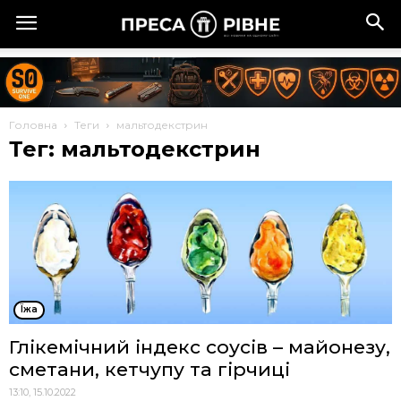
Головна
Теги
мальтодекстрин
Тег: мальтодекстрин
Їжа
Глікемічний індекс соусів – майонезу,
сметани, кетчупу та гірчиці
13:10, 15.10.2022