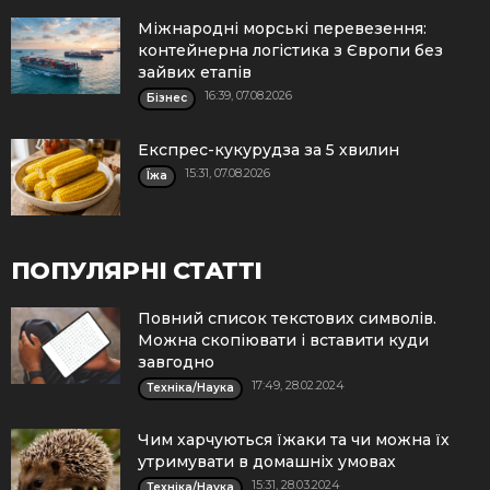
Міжнародні морські перевезення:
контейнерна логістика з Європи без
зайвих етапів
16:39, 07.08.2026
Бізнес
Експрес-кукурудза за 5 хвилин
15:31, 07.08.2026
Їжа
ПОПУЛЯРНІ СТАТТІ
Повний список текстових символів.
Можна скопіювати і вставити куди
завгодно
17:49, 28.02.2024
Техніка/Наука
Чим харчуються їжаки та чи можна їх
утримувати в домашніх умовах
15:31, 28.03.2024
Техніка/Наука