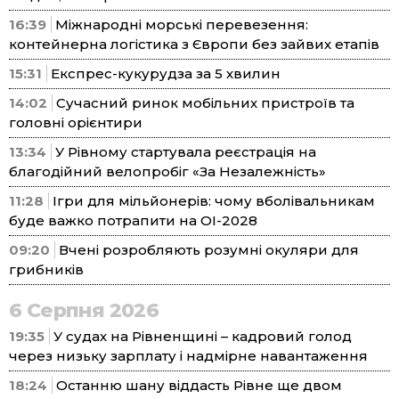
16:39
Міжнародні морські перевезення:
контейнерна логістика з Європи без зайвих етапів
15:31
Експрес-кукурудза за 5 хвилин
14:02
Сучасний ринок мобільних пристроїв та
головні орієнтири
13:34
У Рівному стартувала реєстрація на
благодійний велопробіг «За Незалежність»
11:28
Ігри для мільйонерів: чому вболівальникам
буде важко потрапити на ОІ-2028
09:20
Вчені розробляють розумні окуляри для
грибників
6 Серпня 2026
19:35
У судах на Рівненщині – кадровий голод
через низьку зарплату і надмірне навантаження
18:24
Останню шану віддасть Рівне ще двом