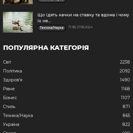
Що їдять качки на ставку та вдома і чому
їх не...
17:38, 27.06.2024
Техніка/Наука
ПОПУЛЯРНА КАТЕГОРІЯ
Cвіт
2238
Політика
2092
Здоров'я
1490
Рівне
1168
Бізнес
1107
Стиль
871
Техніка/Наука
865
Україна
822