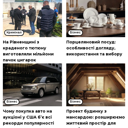
Кримінал
Бізнес
На Рівненщині з
Порцеляновий посуд:
краденого тютюну
особливості догляду,
виготовляли мільйони
використання та вибору
пачок цигарок
Бізнес
Бізнес
Чому покупка авто на
Проект будинку з
аукціоні у США б’є всі
мансардою: розширюємо
рекорди популярності
життєвий простір для