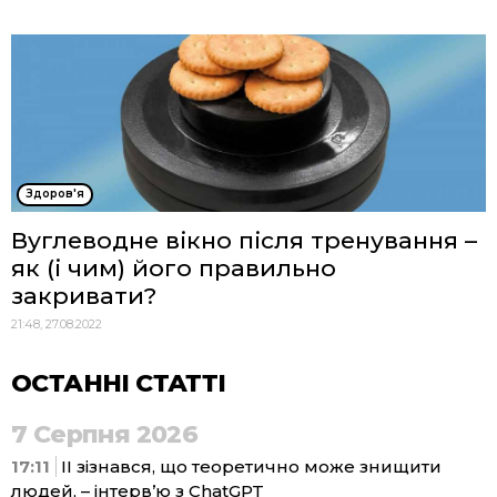
Здоров'я
Вуглеводне вікно після тренування –
як (і чим) його правильно
закривати?
21:48, 27.08.2022
ОСТАННІ СТАТТІ
7 Серпня 2026
17:11
ІІ зізнався, що теоретично може знищити
людей, – інтерв’ю з ChatGPT