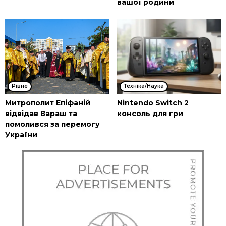
вашої родини
Рівне
Техніка/Наука
Митрополит Епіфаній
Nintendo Switch 2
відвідав Вараш та
консоль для гри
помолився за перемогу
України