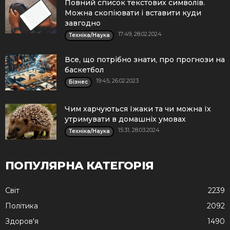
Повний список текстових символів.
Можна скопіювати і вставити куди
завгодно
17:49, 28.02.2024
Техніка/Наука
Все, що потрібно знати, про прогнози на
баскетбол
19:45, 26.02.2023
Бізнес
Чим харчуються їжаки та чи можна їх
утримувати в домашніх умовах
15:31, 28.03.2024
Техніка/Наука
ПОПУЛЯРНА КАТЕГОРІЯ
Cвіт
2239
Політика
2092
Здоров'я
1490