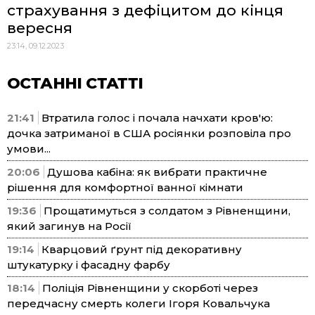
страхування з дефіцитом до кінця
вересня
23:14, 09.12.2023
ОСТАННІ СТАТТІ
21:41
Втратила голос і почала начхати кров'ю:
дочка затриманої в США росіянки розповіла про
умови...
20:06
Душова кабіна: як вибрати практичне
рішення для комфортної ванної кімнати
19:36
Прощатимуться з солдатом з Рівненщини,
який загинув на Росії
19:14
Кварцовий ґрунт під декоративну
штукатурку і фасадну фарбу
18:14
Поліція Рівненщини у скорботі через
передчасну смерть колеги Ігоря Ковальчука