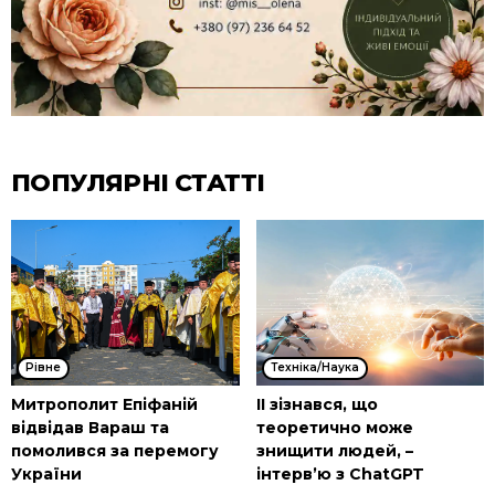
ПОПУЛЯРНІ СТАТТІ
Рівне
Техніка/Наука
Митрополит Епіфаній
ІІ зізнався, що
відвідав Вараш та
теоретично може
помолився за перемогу
знищити людей, –
України
інтерв’ю з ChatGPT