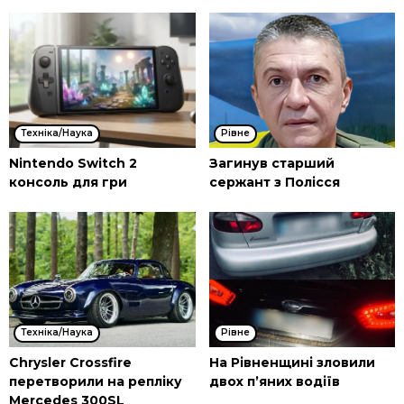
Техніка/Наука
Рівне
Nintendo Switch 2
Загинув старший
консоль для гри
сержант з Полісся
Техніка/Наука
Рівне
Chrysler Crossfire
На Рівненщині зловили
перетворили на репліку
двох п’яних водіїв
Mercedes 300SL