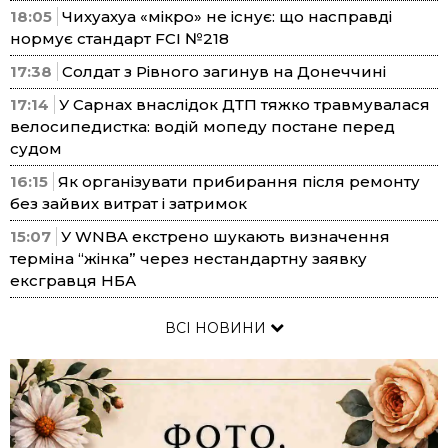
18:05
Чихуахуа «мікро» не існує: що насправді
нормує стандарт FCI №218
17:38
Солдат з Рівного загинув на Донеччині
17:14
У Сарнах внаслідок ДТП тяжко травмувалася
велосипедистка: водій мопеду постане перед
судом
16:15
Як організувати прибирання після ремонту
без зайвих витрат і затримок
15:07
У WNBA екстрено шукають визначення
терміна “жінка” через нестандартну заявку
ексгравця НБА
ВСІ НОВИНИ