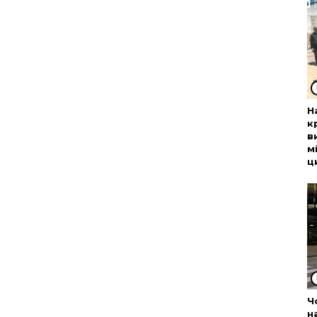
Н
к
в
м
ц
Ч
н