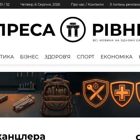
51
/
52
Четвер, 6 Серпня, 2026
Про нас / Контакти
З питань реклам
ТИКА
БІЗНЕС
ЗДОРОВ'Я
СПОРТ
ЕКОНОМІКА
Преса
Рівне
 канцлера