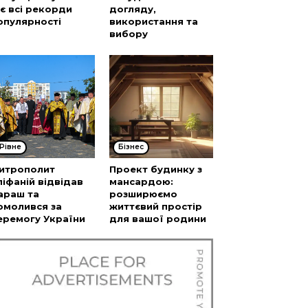
’є всі рекорди
догляду,
опулярності
використання та
вибору
Рівне
Бізнес
итрополит
Проект будинку з
піфаній відвідав
мансардою:
араш та
розширюємо
омолився за
життєвий простір
еремогу України
для вашої родини