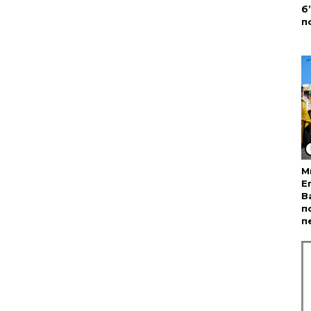
б
п
М
Е
В
п
п