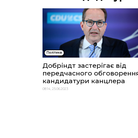
Політика
Добріндт застерігає від
передчасного обговоренн
кандидатури канцлера
08:14, 25.06.2023