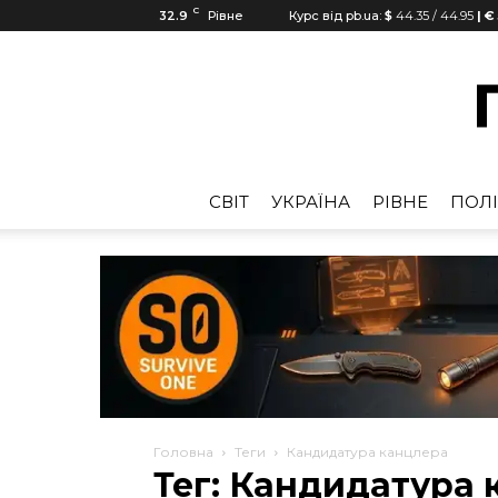
C
32.9
Рівне
Курс від pb.ua:
$
44.35
/
44.95
| €
CВІТ
УКРАЇНА
РІВНЕ
ПОЛІ
Головна
Теги
Кандидатура канцлера
Тег: Кандидатура