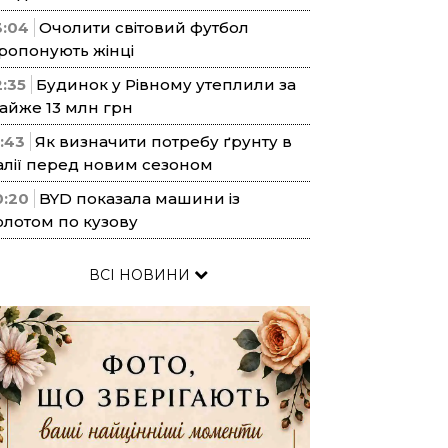
3:04
Очолити світовий футбол
ропонують жінці
2:35
Будинок у Рівному утеплили за
айже 13 млн грн
1:43
Як визначити потребу ґрунту в
алії перед новим сезоном
0:20
BYD показала машини із
олотом по кузову
ВСІ НОВИНИ