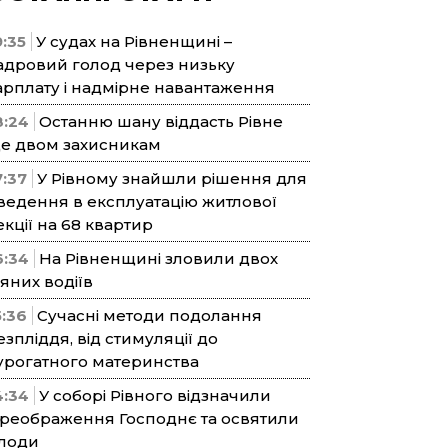
9:35
У судах на Рівненщині –
адровий голод через низьку
арплату і надмірне навантаження
8:24
Останню шану віддасть Рівне
е двом захисникам
7:37
У Рівному знайшли рішення для
ведення в експлуатацію житлової
екції на 68 квартир
6:34
На Рівненщині зловили двох
’яних водіїв
5:36
Сучасні методи подолання
езпліддя, від стимуляції до
урогатного материнства
4:34
У соборі Рівного відзначили
реображення Господнє та освятили
лоди