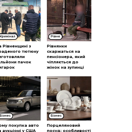
Кримінал
Рівне
а Рівненщині з
Рівнянки
раденого тютюну
скаржаться на
иготовляли
пенсіонера, який
ільйони пачок
чіпляється до
игарок
жінок на зупинці
Бізнес
Бізнес
ому покупка авто
Порцеляновий
а аукціоні у США
посуд: особливості