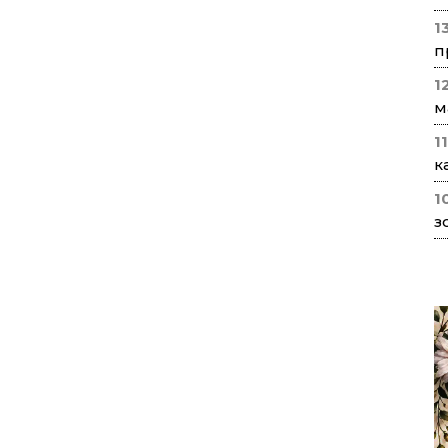
1
п
1
м
1
к
1
з