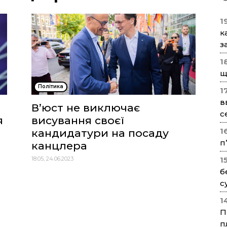
1
к
з
1
щ
Політика
1
в
В’юст не виключає
с
я
висування своєї
1
кандидатури на посаду
п
канцлера
18:05, 24.06.2023
1
б
с
1
П
п