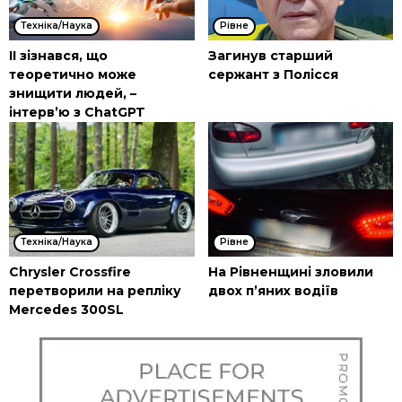
Техніка/Наука
Рівне
ІІ зізнався, що
Загинув старший
теоретично може
сержант з Полісся
знищити людей, –
інтерв’ю з ChatGPT
Техніка/Наука
Рівне
Chrysler Crossfire
На Рівненщині зловили
перетворили на репліку
двох п’яних водіїв
Mercedes 300SL