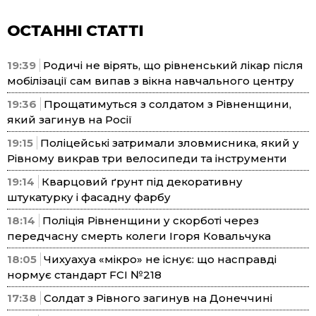
ОСТАННІ СТАТТІ
19:39
Родичі не вірять, що рівненський лікар після
мобілізації сам випав з вікна навчального центру
19:36
Прощатимуться з солдатом з Рівненщини,
який загинув на Росії
19:15
Поліцейські затримали зловмисника, який у
Рівному викрав три велосипеди та інструменти
19:14
Кварцовий ґрунт під декоративну
штукатурку і фасадну фарбу
18:14
Поліція Рівненщини у скорботі через
передчасну смерть колеги Ігоря Ковальчука
18:05
Чихуахуа «мікро» не існує: що насправді
нормує стандарт FCI №218
17:38
Солдат з Рівного загинув на Донеччині