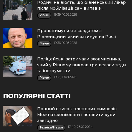
Родичі не вірять, що рівненський лікар
після мобілізації сам випав з...
19:39, 10.08.2026
Рівне
Прощатимуться з солдатом з
Рівненщини, який загинув на Росії
19:36, 10.08.2026
Рівне
Поліцейські затримали зловмисника,
який у Рівному викрав три велосипеди
та інструменти
19:15, 10.08.2026
Рівне
ПОПУЛЯРНІ СТАТТІ
Повний список текстових символів.
Можна скопіювати і вставити куди
завгодно
17:49, 28.02.2024
Техніка/Наука