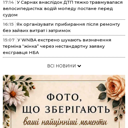
17:14
У Сарнах внаслідок ДТП тяжко травмувалася
велосипедистка: водій мопеду постане перед
судом
16:15
Як організувати прибирання після ремонту
без зайвих витрат і затримок
15:07
У WNBA екстрено шукають визначення
терміна “жінка” через нестандартну заявку
ексгравця НБА
ВСІ НОВИНИ