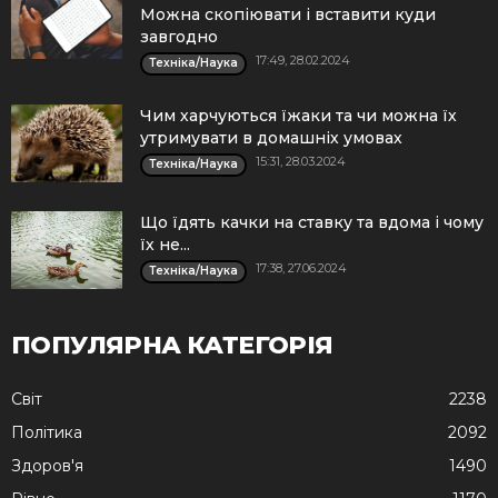
Можна скопіювати і вставити куди
завгодно
17:49, 28.02.2024
Техніка/Наука
Чим харчуються їжаки та чи можна їх
утримувати в домашніх умовах
15:31, 28.03.2024
Техніка/Наука
Що їдять качки на ставку та вдома і чому
їх не...
17:38, 27.06.2024
Техніка/Наука
ПОПУЛЯРНА КАТЕГОРІЯ
Cвіт
2238
Політика
2092
Здоров'я
1490