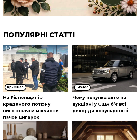
ПОПУЛЯРНІ СТАТТІ
Кримінал
Бізнес
На Рівненщині з
Чому покупка авто на
краденого тютюну
аукціоні у США б’є всі
виготовляли мільйони
рекорди популярності
пачок цигарок