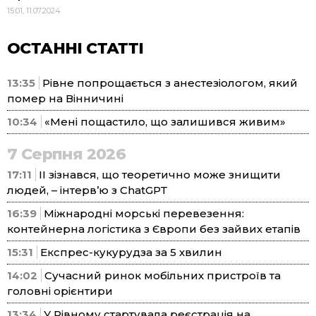
15:01, 11.07.2024
ОСТАННІ СТАТТІ
13:35
Рівне попрощається з анестезіологом, який
помер на Вінничині
10:34
«Мені пощастило, що залишився живим»
7 Серпня 2026
17:11
ІІ зізнався, що теоретично може знищити
людей, – інтерв’ю з ChatGPT
16:39
Міжнародні морські перевезення:
контейнерна логістика з Європи без зайвих етапів
15:31
Експрес-кукурудза за 5 хвилин
14:02
Сучасний ринок мобільних пристроїв та
головні орієнтири
13:34
У Рівному стартувала реєстрація на