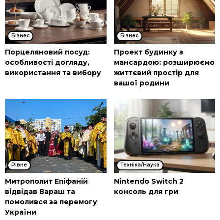
Бізнес
Бізнес
Порцеляновий посуд:
Проект будинку з
особливості догляду,
мансардою: розширюємо
використання та вибору
життєвий простір для
вашої родини
Рівне
Техніка/Наука
Митрополит Епіфаній
Nintendo Switch 2
відвідав Вараш та
консоль для гри
помолився за перемогу
України