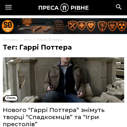
Головна
Теги
Гаррі Поттера
Тег: Гаррі Поттера
Стиль
Нового “Гаррі Поттера” знімуть
творці “Спадкоємців” та “Ігри
престолів”