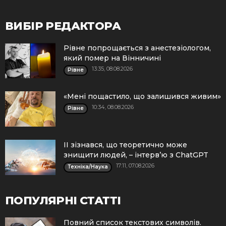
ВИБІР РЕДАКТОРА
Рівне попрощається з анестезіологом,
який помер на Вінничині
13:35, 08.08.2026
Рівне
«Мені пощастило, що залишився живим»
10:34, 08.08.2026
Рівне
ІІ зізнався, що теоретично може
знищити людей, – інтерв’ю з ChatGPT
17:11, 07.08.2026
Техніка/Наука
ПОПУЛЯРНІ СТАТТІ
Повний список текстових символів.