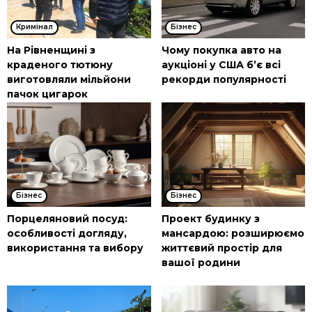
Кримінал
Бізнес
На Рівненщині з
Чому покупка авто на
краденого тютюну
аукціоні у США б’є всі
виготовляли мільйони
рекорди популярності
пачок цигарок
Бізнес
Бізнес
Порцеляновий посуд:
Проект будинку з
особливості догляду,
мансардою: розширюємо
використання та вибору
життєвий простір для
вашої родини