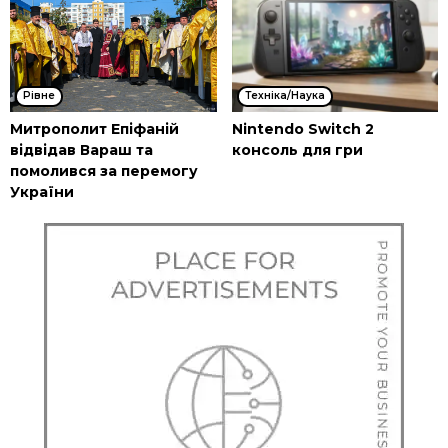
Рівне
Техніка/Наука
Митрополит Епіфаній
Nintendo Switch 2
відвідав Вараш та
консоль для гри
помолився за перемогу
України