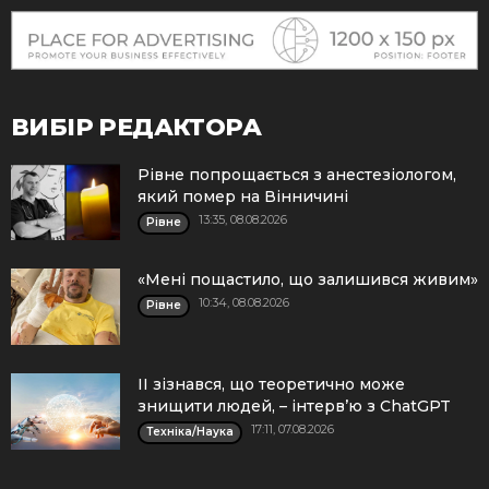
ВИБІР РЕДАКТОРА
Рівне попрощається з анестезіологом,
який помер на Вінничині
13:35, 08.08.2026
Рівне
«Мені пощастило, що залишився живим»
10:34, 08.08.2026
Рівне
ІІ зізнався, що теоретично може
знищити людей, – інтерв’ю з ChatGPT
17:11, 07.08.2026
Техніка/Наука