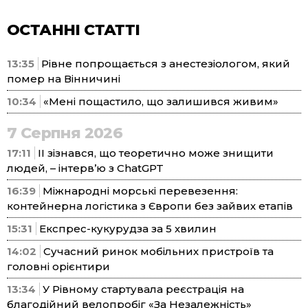
ОСТАННІ СТАТТІ
13:35
Рівне попрощається з анестезіологом, який
помер на Вінничині
10:34
«Мені пощастило, що залишився живим»
7 Серпня 2026
17:11
ІІ зізнався, що теоретично може знищити
людей, – інтерв’ю з ChatGPT
16:39
Міжнародні морські перевезення:
контейнерна логістика з Європи без зайвих етапів
15:31
Експрес-кукурудза за 5 хвилин
14:02
Сучасний ринок мобільних пристроїв та
головні орієнтири
13:34
У Рівному стартувала реєстрація на
благодійний велопробіг «За Незалежність»