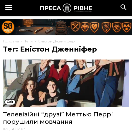
Головна
Теги
Еністон Дженніфер
Тег: Еністон Дженніфер
Cвіт
Телевізійні “друзі” Меттью Перрі
порушили мовчання
16:21, 31.10.2023