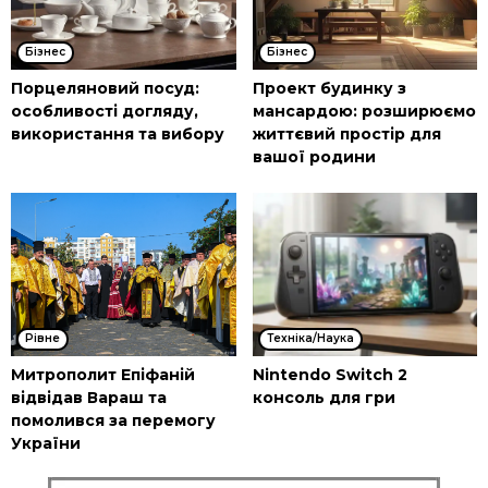
Бізнес
Бізнес
Порцеляновий посуд:
Проект будинку з
особливості догляду,
мансардою: розширюємо
використання та вибору
життєвий простір для
вашої родини
Рівне
Техніка/Наука
Митрополит Епіфаній
Nintendo Switch 2
відвідав Вараш та
консоль для гри
помолився за перемогу
України