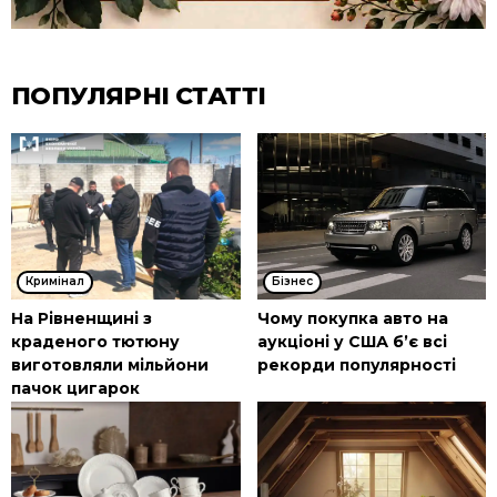
ПОПУЛЯРНІ СТАТТІ
Кримінал
Бізнес
На Рівненщині з
Чому покупка авто на
краденого тютюну
аукціоні у США б’є всі
виготовляли мільйони
рекорди популярності
пачок цигарок