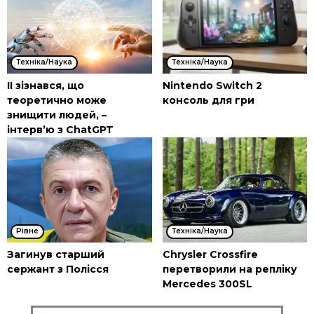
Техніка/Наука
Техніка/Наука
ІІ зізнався, що
Nintendo Switch 2
теоретично може
консоль для гри
знищити людей, –
інтерв’ю з ChatGPT
Рівне
Техніка/Наука
Загинув старший
Chrysler Crossfire
сержант з Полісся
перетворили на репліку
Mercedes 300SL