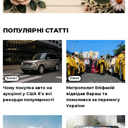
ПОПУЛЯРНІ СТАТТІ
Бізнес
Рівне
Чому покупка авто на
Митрополит Епіфаній
аукціоні у США б’є всі
відвідав Вараш та
рекорди популярності
помолився за перемогу
України