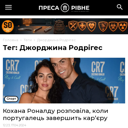
Головна
Теги
Джорджина Родрігес
Тег: Джорджина Родрігес
Спорт
Кохана Роналду розповіла, коли
португалець завершить кар’єру
12:23, 17.04.2024