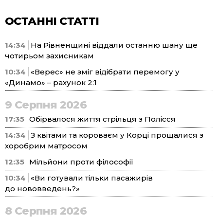
ОСТАННІ СТАТТІ
14:34
На Рівненщині віддали останню шану ще
чотирьом захисникам
10:34
«Верес» не зміг відібрати перемогу у
«Динамо» – рахунок 2:1
9 Серпня 2026
17:35
Обірвалося життя стрільця з Полісся
14:34
З квітами та короваєм у Корці прощалися з
хоробрим матросом
12:35
Мільйони проти філософії
10:34
«Ви готували тільки пасажирів
до нововведень?»
8 Серпня 2026