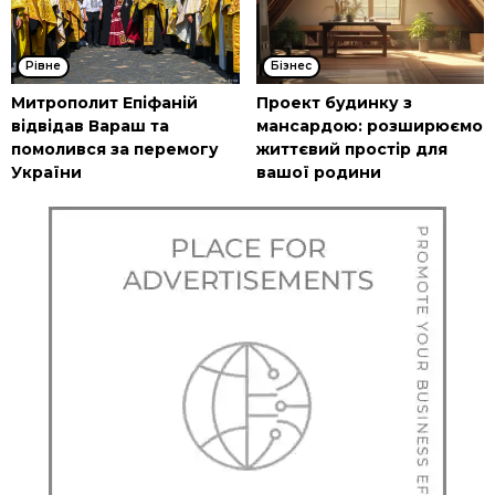
Рівне
Бізнес
Митрополит Епіфаній
Проект будинку з
відвідав Вараш та
мансардою: розширюємо
помолився за перемогу
життєвий простір для
України
вашої родини