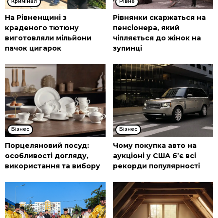
Кримінал
Рівне
На Рівненщині з
Рівнянки скаржаться на
краденого тютюну
пенсіонера, який
виготовляли мільйони
чіпляється до жінок на
пачок цигарок
зупинці
Бізнес
Бізнес
Порцеляновий посуд:
Чому покупка авто на
особливості догляду,
аукціоні у США б’є всі
використання та вибору
рекорди популярності