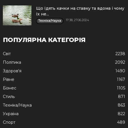
Що їдять качки на ставку та вдома і чому
їх не...
17:38, 27.06.2024
Техніка/Наука
ПОПУЛЯРНА КАТЕГОРІЯ
Cвіт
2238
Політика
2092
Здоров'я
1490
Рівне
1167
Бізнес
1105
Стиль
871
Техніка/Наука
863
Україна
822
Спорт
489