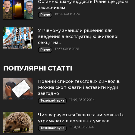
Останню шану віддасть Рівне ще двом
захисникам
18:24, 06.08.2026
Рівне
У Рівному знайшли рішення для
введення в експлуатацію житлової
секції на...
17:37, 06.08.2026
Рівне
ПОПУЛЯРНІ СТАТТІ
Повний список текстових символів.
Можна скопіювати і вставити куди
завгодно
17:49, 28.02.2024
Техніка/Наука
Чим харчуються їжаки та чи можна їх
утримувати в домашніх умовах
15:31, 28.03.2024
Техніка/Наука