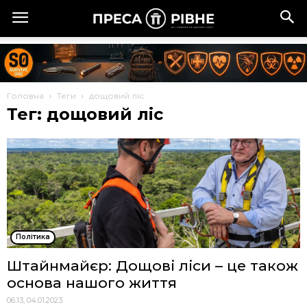
Головна
Теги
дощовий ліс
Тег: дощовий ліс
Політика
Штайнмайєр: Дощові ліси – це також
основа нашого життя
06:13, 04.01.2023