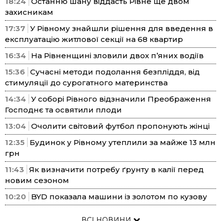
18:24
Останню шану віддасть Рівне ще двом
захисникам
17:37
У Рівному знайшли рішення для введення в
експлуатацію житлової секції на 68 квартир
16:34
На Рівненщині зловили двох п’яних водіїв
15:36
Сучасні методи подолання безпліддя, від
стимуляції до сурогатного материнства
14:34
У соборі Рівного відзначили Преображення
Господнє та освятили плоди
13:04
Очолити світовий футбол пропонують жінці
12:35
Будинок у Рівному утеплили за майже 13 млн
грн
11:43
Як визначити потребу ґрунту в калії перед
новим сезоном
10:20
BYD показала машини із золотом по кузову
ВСІ НОВИНИ