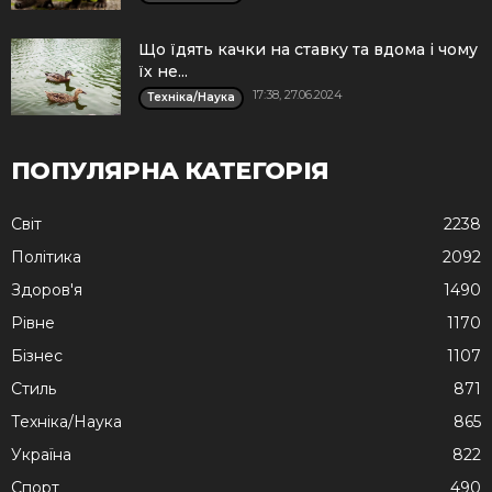
Що їдять качки на ставку та вдома і чому
їх не...
17:38, 27.06.2024
Техніка/Наука
ПОПУЛЯРНА КАТЕГОРІЯ
Cвіт
2238
Політика
2092
Здоров'я
1490
Рівне
1170
Бізнес
1107
Стиль
871
Техніка/Наука
865
Україна
822
Спорт
490