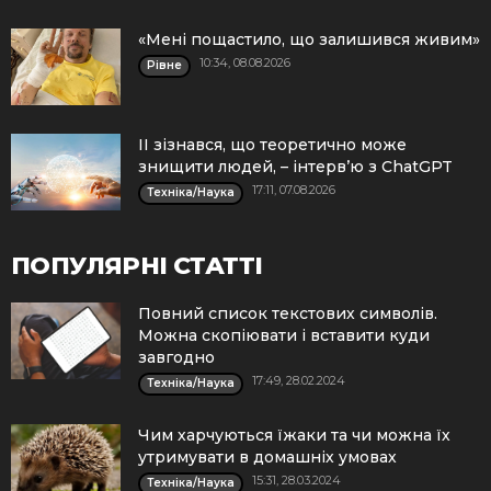
«Мені пощастило, що залишився живим»
10:34, 08.08.2026
Рівне
ІІ зізнався, що теоретично може
знищити людей, – інтерв’ю з ChatGPT
17:11, 07.08.2026
Техніка/Наука
ПОПУЛЯРНІ СТАТТІ
Повний список текстових символів.
Можна скопіювати і вставити куди
завгодно
17:49, 28.02.2024
Техніка/Наука
Чим харчуються їжаки та чи можна їх
утримувати в домашніх умовах
15:31, 28.03.2024
Техніка/Наука