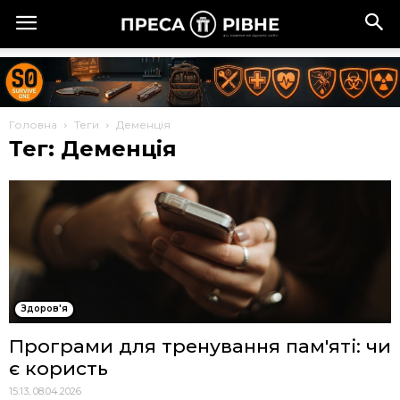
Головна
Теги
Деменція
Тег: Деменція
Здоров'я
Програми для тренування пам'яті: чи
є користь
15:13, 08.04.2026