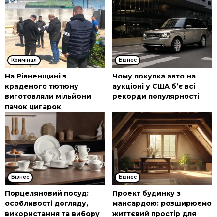
Кримінал
Бізнес
На Рівненщині з
Чому покупка авто на
краденого тютюну
аукціоні у США б’є всі
виготовляли мільйони
рекорди популярності
пачок цигарок
Бізнес
Бізнес
Порцеляновий посуд:
Проект будинку з
особливості догляду,
мансардою: розширюємо
використання та вибору
життєвий простір для