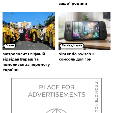
вашої родини
Рівне
Техніка/Наука
Митрополит Епіфаній
Nintendo Switch 2
відвідав Вараш та
консоль для гри
помолився за перемогу
України