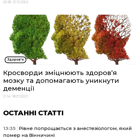
02:56, 12.12.2024
Здоров'я
Кросворди зміцнюють здоров’я
мозку та допомагають уникнути
деменції
21:14, 18.07.2023
ОСТАННІ СТАТТІ
13:35
Рівне попрощається з анестезіологом, який
помер на Вінничині