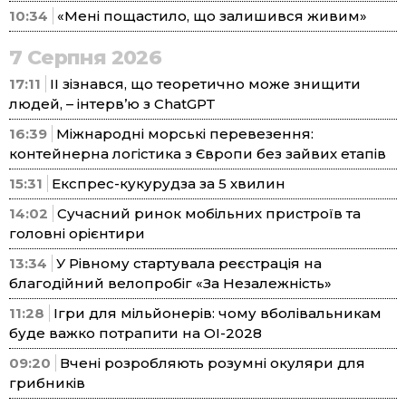
10:34
«Мені пощастило, що залишився живим»
7 Серпня 2026
17:11
ІІ зізнався, що теоретично може знищити
людей, – інтерв’ю з ChatGPT
16:39
Міжнародні морські перевезення:
контейнерна логістика з Європи без зайвих етапів
15:31
Експрес-кукурудза за 5 хвилин
14:02
Сучасний ринок мобільних пристроїв та
головні орієнтири
13:34
У Рівному стартувала реєстрація на
благодійний велопробіг «За Незалежність»
11:28
Ігри для мільйонерів: чому вболівальникам
буде важко потрапити на ОІ-2028
09:20
Вчені розробляють розумні окуляри для
грибників