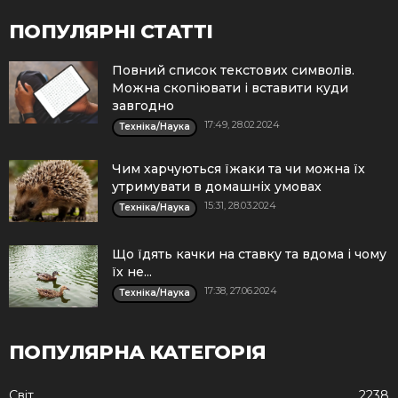
ПОПУЛЯРНІ СТАТТІ
Повний список текстових символів.
Можна скопіювати і вставити куди
завгодно
17:49, 28.02.2024
Техніка/Наука
Чим харчуються їжаки та чи можна їх
утримувати в домашніх умовах
15:31, 28.03.2024
Техніка/Наука
Що їдять качки на ставку та вдома і чому
їх не...
17:38, 27.06.2024
Техніка/Наука
ПОПУЛЯРНА КАТЕГОРІЯ
Cвіт
2238