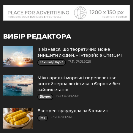
ВИБІР РЕДАКТОРА
ІІ зізнався, що теоретично може
знищити людей, – інтерв’ю з ChatGPT
17:11, 07.08.2026
Техніка/Наука
Міжнародні морські перевезення:
контейнерна логістика з Європи без
зайвих етапів
16:39, 07.08.2026
Бізнес
Експрес-кукурудза за 5 хвилин
15:31, 07.08.2026
Їжа