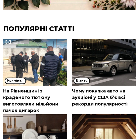
ПОПУЛЯРНІ СТАТТІ
Кримінал
Бізнес
На Рівненщині з
Чому покупка авто на
краденого тютюну
аукціоні у США б’є всі
виготовляли мільйони
рекорди популярності
пачок цигарок