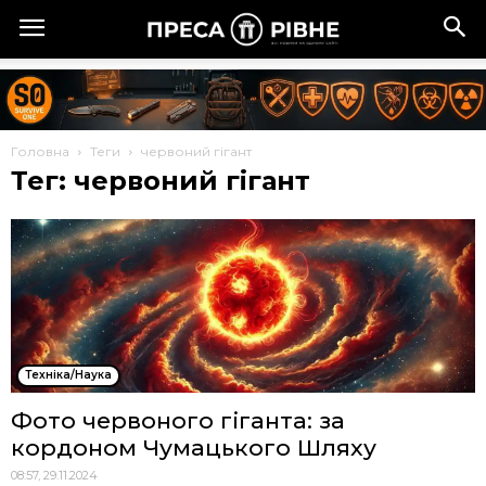
Головна
Теги
червоний гігант
Тег: червоний гігант
Техніка/Наука
Фото червоного гіганта: за
кордоном Чумацького Шляху
08:57, 29.11.2024