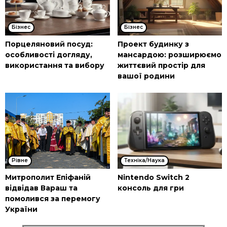
Бізнес
Бізнес
Порцеляновий посуд:
Проект будинку з
особливості догляду,
мансардою: розширюємо
використання та вибору
життєвий простір для
вашої родини
Рівне
Техніка/Наука
Митрополит Епіфаній
Nintendo Switch 2
відвідав Вараш та
консоль для гри
помолився за перемогу
України