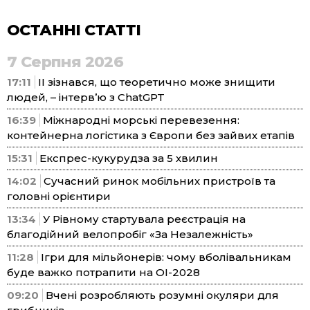
ОСТАННІ СТАТТІ
7 Серпня 2026
17:11
ІІ зізнався, що теоретично може знищити
людей, – інтерв’ю з ChatGPT
16:39
Міжнародні морські перевезення:
контейнерна логістика з Європи без зайвих етапів
15:31
Експрес-кукурудза за 5 хвилин
14:02
Сучасний ринок мобільних пристроїв та
головні орієнтири
13:34
У Рівному стартувала реєстрація на
благодійний велопробіг «За Незалежність»
11:28
Ігри для мільйонерів: чому вболівальникам
буде важко потрапити на ОІ-2028
09:20
Вчені розробляють розумні окуляри для