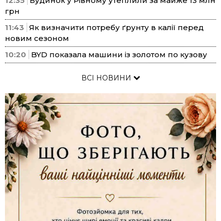
12:35
Будинок у Рівному утеплили за майже 13 млн
грн
11:43
Як визначити потребу ґрунту в калії перед
новим сезоном
10:20
BYD показала машини із золотом по кузову
ВСІ НОВИНИ