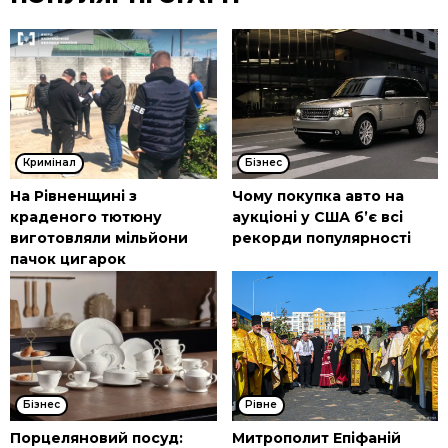
Кримінал
Бізнес
На Рівненщині з
Чому покупка авто на
краденого тютюну
аукціоні у США б’є всі
виготовляли мільйони
рекорди популярності
пачок цигарок
Бізнес
Рівне
Порцеляновий посуд:
Митрополит Епіфаній