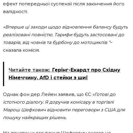
ефект попередньої суспензії після закінчення його
валідності.
«Вперше ці заходи щодо відновлення балансу будуть
реалізовані повністю. Тарифи будуть застосовані до
товарів, від човнів та бурбону до мотоциклів “
–
сказала комісія.
Читайте також:
Герінг-Екардт про Східну
Німеччину, AfD і стейки з шиї
Однак фон дер Лейен заявив, що ЄС
«Готові до
істотного діалогу. Я доручив комісару в торгівлі
Марош Шефхович відновити переговори з США для
пошуку найкращих рішень.
На початку цього тижня Шефхович сказав це