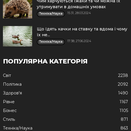
Чим харчуються їжаки та чи можна їх
утримувати в домашніх умовах
15:31, 28.03.2024
Техніка/Наука
Що їдять качки на ставку та вдома і чому
їх не...
17:38, 27.06.2024
Техніка/Наука
ПОПУЛЯРНА КАТЕГОРІЯ
Cвіт
2238
Політика
2092
Здоров'я
1490
Рівне
1167
Бізнес
1105
Стиль
871
Техніка/Наука
863