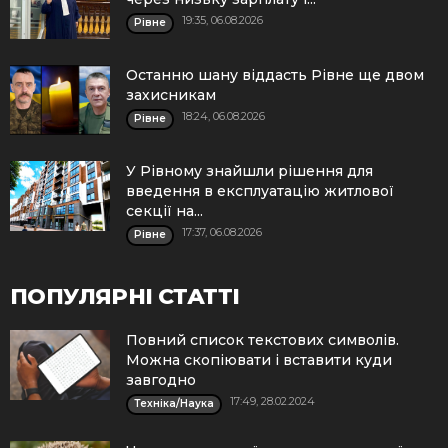
19:35, 06.08.2026
Рівне
Останню шану віддасть Рівне ще двом
захисникам
18:24, 06.08.2026
Рівне
У Рівному знайшли рішення для
введення в експлуатацію житлової
секції на...
17:37, 06.08.2026
Рівне
ПОПУЛЯРНІ СТАТТІ
Повний список текстових символів.
Можна скопіювати і вставити куди
завгодно
17:49, 28.02.2024
Техніка/Наука