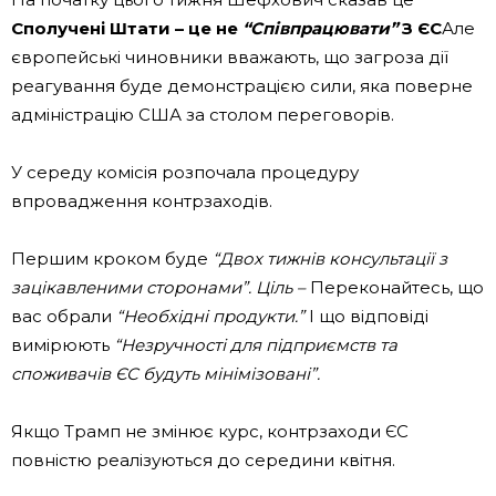
Сполучені Штати – це не
“Співпрацювати”
З ЄС
Але
європейські чиновники вважають, що загроза дії
реагування буде демонстрацією сили, яка поверне
адміністрацію США за столом переговорів.
У середу комісія розпочала процедуру
впровадження контрзаходів.
Першим кроком буде
“Двох тижнів консультації з
зацікавленими сторонами”. Ціль –
Переконайтесь, що
вас обрали
“Необхідні продукти.”
І що відповіді
вимірюють
“Незручності для підприємств та
споживачів ЄС будуть мінімізовані”.
Якщо Трамп не змінює курс, контрзаходи ЄС
повністю реалізуються до середини квітня.