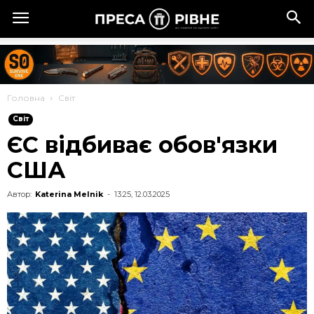
Головна
Cвіт
Cвіт
ЄС відбиває обов'язки
США
Автор:
Katerina Melnik
-
13:25, 12.03.2025