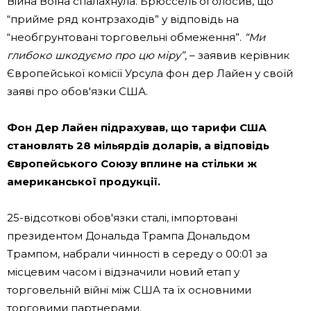
Війна Воїна спалахнула. Брюссель оголосив, що
“прийме ряд контрзаходів” у відповідь на
“необгрунтовані торговельні обмеження”.
“Ми
глибоко шкодуємо про цю міру”,
– заявив керівник
Європейської комісії Урсула фон дер Лайен у своїй
заяві про обов'язки США.
Фон Дер Лайен підрахував, що тарифи США
становлять 28 мільярдів доларів, а відповідь
Європейського Союзу вплине на стільки ж
американської продукції.
25-відсоткові обов'язки сталі, імпортовані
президентом Дональда Трампа Дональдом
Трампом, набрали чинності в середу о 00:01 за
місцевим часом і відзначили новий етап у
торговельній війні між США та їх основними
торговими партнерами.