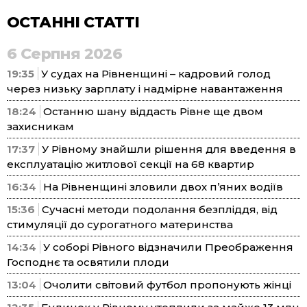
ОСТАННІ СТАТТІ
6 Серпня 2026
19:35
У судах на Рівненщині – кадровий голод
через низьку зарплату і надмірне навантаження
18:24
Останню шану віддасть Рівне ще двом
захисникам
17:37
У Рівному знайшли рішення для введення в
експлуатацію житлової секції на 68 квартир
16:34
На Рівненщині зловили двох п’яних водіїв
15:36
Сучасні методи подолання безпліддя, від
стимуляції до сурогатного материнства
14:34
У соборі Рівного відзначили Преображення
Господнє та освятили плоди
13:04
Очолити світовий футбол пропонують жінці