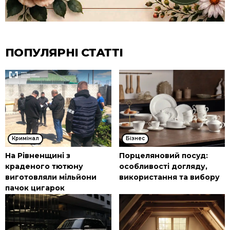
ПОПУЛЯРНІ СТАТТІ
Кримінал
Бізнес
На Рівненщині з
Порцеляновий посуд:
краденого тютюну
особливості догляду,
виготовляли мільйони
використання та вибору
пачок цигарок