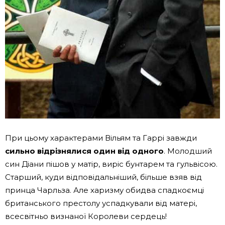
При цьому характерами Вільям та Гаррі завжди
сильно відрізнялися один від одного
. Молодший
син Діани пішов у матір, виріс бунтарем та гульвісою.
Старший, куди відповідальніший, більше взяв від
принца Чарльза. Але харизму обидва спадкоємці
британського престолу успадкували від матері,
всесвітньо визнаної Королеви сердець!