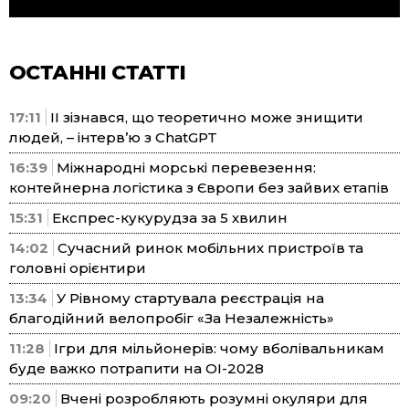
ОСТАННІ СТАТТІ
17:11
ІІ зізнався, що теоретично може знищити
людей, – інтерв’ю з ChatGPT
16:39
Міжнародні морські перевезення:
контейнерна логістика з Європи без зайвих етапів
15:31
Експрес-кукурудза за 5 хвилин
14:02
Сучасний ринок мобільних пристроїв та
головні орієнтири
13:34
У Рівному стартувала реєстрація на
благодійний велопробіг «За Незалежність»
11:28
Ігри для мільйонерів: чому вболівальникам
буде важко потрапити на ОІ-2028
09:20
Вчені розробляють розумні окуляри для