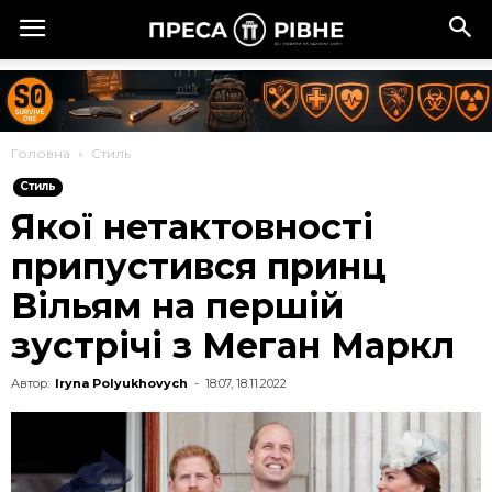
Головна
Стиль
Стиль
Якої нетактовності
припустився принц
Вільям на першій
зустрічі з Меган Маркл
Автор:
Iryna Polyukhovych
-
18:07, 18.11.2022