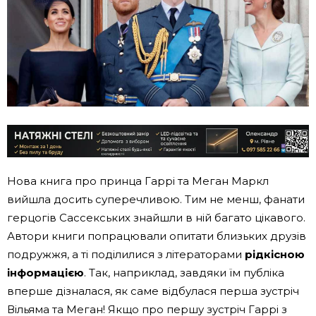
Нова книга про принца Гаррі та Меган Маркл
вийшла досить суперечливою. Тим не менш, фанати
герцогів Сассекських знайшли в ній багато цікавого.
Автори книги попрацювали опитати близьких друзів
подружжя, а ті поділилися з літераторами
рідкісною
інформацією
. Так, наприклад, завдяки їм публіка
вперше дізналася, як саме відбулася перша зустріч
Вільяма та Меган! Якщо про першу зустріч Гаррі з