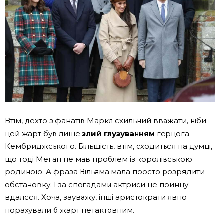
Втім, дехто з фанатів Маркл схильний вважати, ніби
цей жарт був лише
злий глузуванням
герцога
Кембриджського. Більшість, втім, сходиться на думці,
що тоді Меган не мав проблем із королівською
родиною. А фраза Вільяма мала просто розрядити
обстановку. І за спогадами актриси це принцу
вдалося. Хоча, зауважу, інші аристократи явно
порахували б жарт нетактовним.