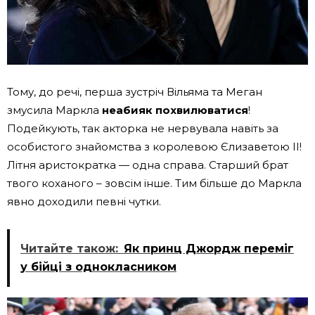
Тому, до речі, перша зустріч Вільяма та Меган
змусила Маркла
неабияк похвилюватися
!
Подейкують, так акторка не нервувала навіть за
особистого знайомства з королевою Єлизаветою II!
Літня аристократка — одна справа. Старший брат
твого коханого – зовсім інше. Тим більше до Маркла
явно доходили певні чутки.
Читайте також:
Як принц Джордж переміг
у бійці з однокласником