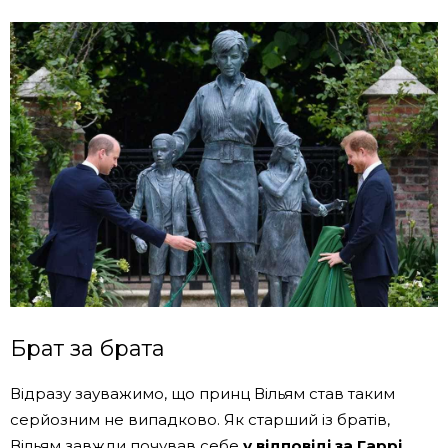
Брат за брата
Відразу зауважимо, що принц Вільям став таким
серйозним не випадково. Як старший із братів,
Вільям завжди почував себе
у відповіді за Гаррі
.