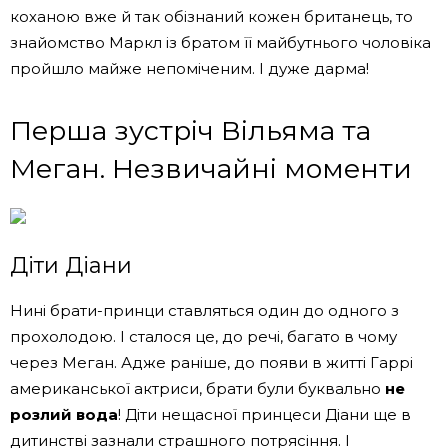
коханою вже й так обізнаний кожен британець, то
знайомство Маркл із братом її майбутнього чоловіка
пройшло майже непоміченим. І дуже дарма!
Перша зустріч Вільяма та
Меган. Незвичайні моменти
Діти Діани
Нині брати-принци ставляться один до одного з
прохолодою. І сталося це, до речі, багато в чому
через Меган. Адже раніше, до появи в житті Гаррі
американської актриси, брати були буквально
не
розлий вода
! Діти нещасної принцеси Діани ще в
дитинстві зазнали страшного потрясіння. І