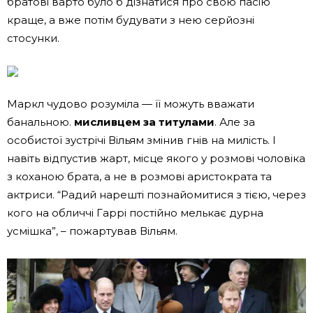
братові варто було б дізнатися про свою пасію
краще, а вже потім будувати з нею серйозні
стосунки.
Маркл чудово розуміла — її можуть вважати
банальною.
мисливцем за титулами
. Але за
особистої зустрічі Вільям змінив гнів на милість. І
навіть відпустив жарт, місце якого у розмові чоловіка
з коханою брата, а не в розмові аристократа та
актриси. “Радий нарешті познайомитися з тією, через
кого на обличчі Гаррі постійно мелькає дурна
усмішка”, – пожартував Вільям.