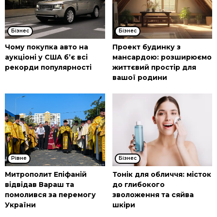
Бізнес
Бізнес
Чому покупка авто на
Проект будинку з
аукціоні у США б’є всі
мансардою: розширюємо
рекорди популярності
життєвий простір для
вашої родини
Рівне
Бізнес
Митрополит Епіфаній
Тонік для обличчя: місток
відвідав Вараш та
до глибокого
помолився за перемогу
зволоження та сяйва
України
шкіри