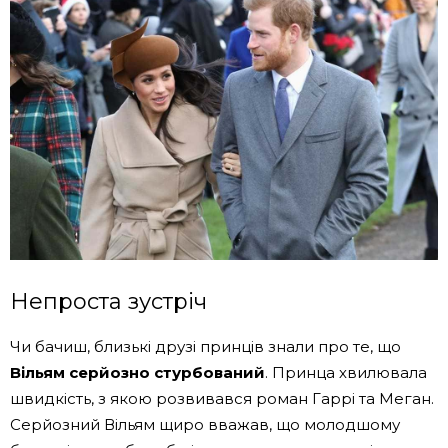
Непроста зустріч
Чи бачиш, близькі друзі принців знали про те, що
Вільям серйозно стурбований
. Принца хвилювала
швидкість, з якою розвивався роман Гаррі та Меган.
Серйозний Вільям щиро вважав, що молодшому