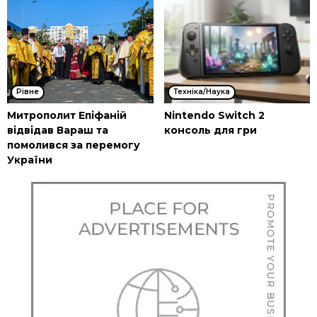
Рівне
Техніка/Наука
Митрополит Епіфаній
Nintendo Switch 2
відвідав Вараш та
консоль для гри
помолився за перемогу
України