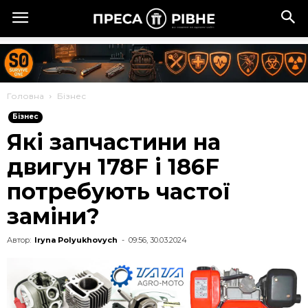
Головна
Бізнес
Бізнес
Які запчастини на
двигун 178F і 186F
потребують частої
заміни?
Автор:
Iryna Polyukhovych
-
09:56, 30.03.2024