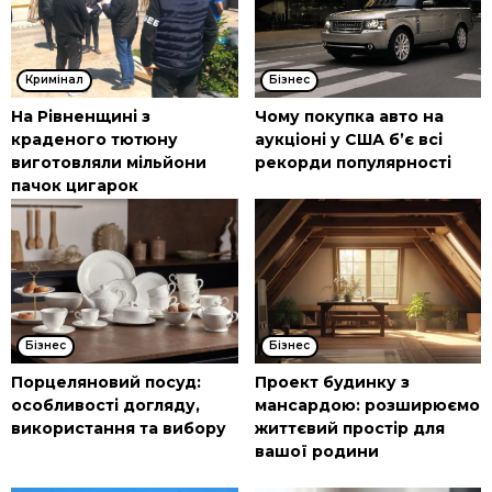
Кримінал
Бізнес
На Рівненщині з
Чому покупка авто на
краденого тютюну
аукціоні у США б’є всі
виготовляли мільйони
рекорди популярності
пачок цигарок
Бізнес
Бізнес
Порцеляновий посуд:
Проект будинку з
особливості догляду,
мансардою: розширюємо
використання та вибору
життєвий простір для
вашої родини