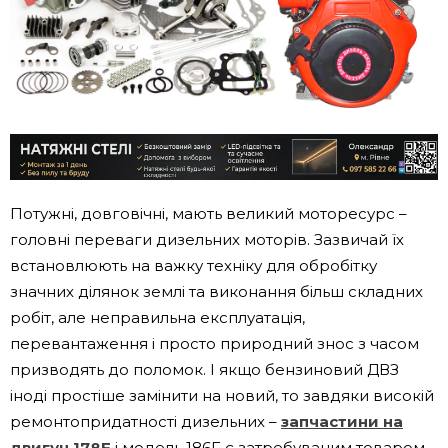
Потужні, довговічні, мають великий моторесурс –
головні переваги дизельних моторів. Зазвичай їх
встановлюють на важку техніку для обробітку
значних ділянок землі та виконання більш складних
робіт, але неправильна експлуатація,
перевантаження і просто природний знос з часом
призводять до поломок. І якщо бензиновий ДВЗ
іноді простіше замінити на новий, то завдяки високій
ремонтопридатності дизельних –
запчастини на
двигун 178F
і модель 186F є затребуваним товаром.