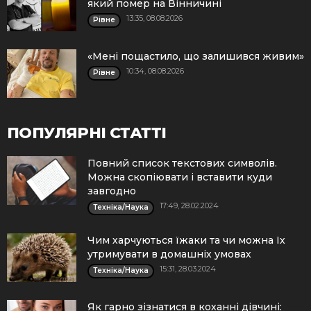
який помер на Вінничині
13:35, 08.08.2026
Рівне
«Мені пощастило, що залишився живим»
10:34, 08.08.2026
Рівне
ПОПУЛЯРНІ СТАТТІ
Повний список текстових символів.
Можна скопіювати і вставити куди
завгодно
17:49, 28.02.2024
Техніка/Наука
Чим харчуються їжаки та чи можна їх
утримувати в домашніх умовах
15:31, 28.03.2024
Техніка/Наука
Як гарно зізнатися в коханні дівчині: