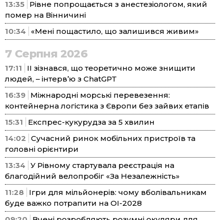
13:35
Рівне попрощається з анестезіологом, який
помер на Вінничині
10:34
«Мені пощастило, що залишився живим»
7 Серпня 2026
17:11
ІІ зізнався, що теоретично може знищити
людей, – інтерв’ю з ChatGPT
16:39
Міжнародні морські перевезення:
контейнерна логістика з Європи без зайвих етапів
15:31
Експрес-кукурудза за 5 хвилин
14:02
Сучасний ринок мобільних пристроїв та
головні орієнтири
13:34
У Рівному стартувала реєстрація на
благодійний велопробіг «За Незалежність»
11:28
Ігри для мільйонерів: чому вболівальникам
буде важко потрапити на ОІ-2028
09:20
Вчені розробляють розумні окуляри для