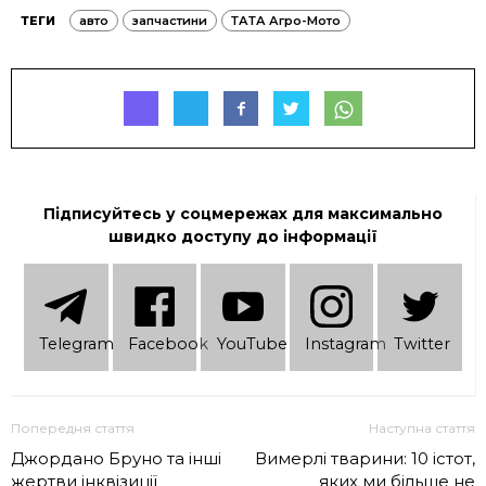
ТЕГИ
авто
запчастини
ТАТА Агро-Мото
Підписуйтесь у соцмережах для максимально
швидко доступу до інформації
Telеgram
Facebook
YouTube
Instagram
Twitter
Попередня стаття
Наступна стаття
Джордано Бруно та інші
Вимерлі тварини: 10 істот,
жертви інквізиції
яких ми більше не