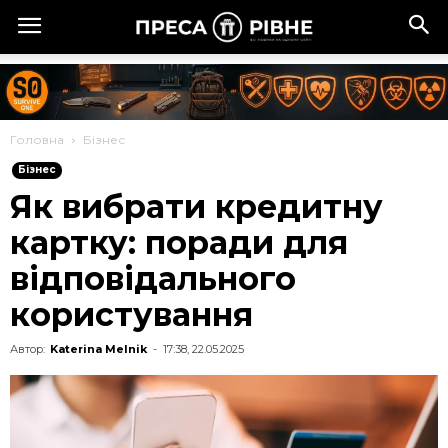
Головна
Бізнес
Бізнес
Як вибрати кредитну
картку: поради для
відповідального
користування
Автор:
Katerina Melnik
-
17:38, 22.05.2025