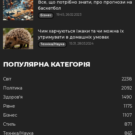
Все, що потрібно знати, про прогнози на
баскетбол
19:45, 26.02.2023
Бізнес
Чим харчуються їжаки та чи можна їх
утримувати в домашніх умовах
15:31, 28.03.2024
Техніка/Наука
ПОПУЛЯРНА КАТЕГОРІЯ
Cвіт
2238
Політика
2092
Здоров'я
1490
Рівне
1175
Бізнес
1107
Стиль
871
Техніка/Наука
865