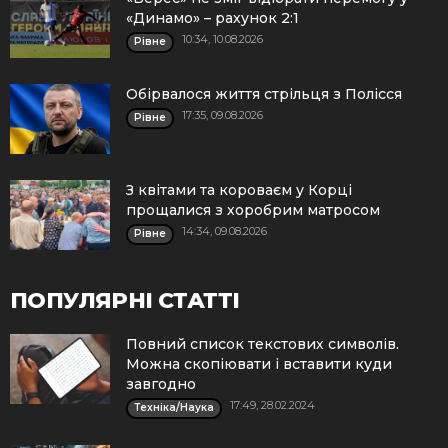
«Динамо» – рахунок 2:1
10:34, 10.08.2026
Рівне
Обірвалося життя стрільця з Полісся
17:35, 09.08.2026
Рівне
З квітами та короваєм у Корці
прощалися з хоробрим матросом
14:34, 09.08.2026
Рівне
ПОПУЛЯРНІ СТАТТІ
Повний список текстових символів.
Можна скопіювати і вставити куди
завгодно
17:49, 28.02.2024
Техніка/Наука