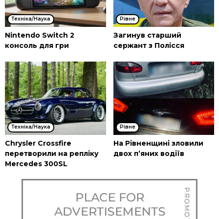
Техніка/Наука
Рівне
Nintendo Switch 2
Загинув старший
консоль для гри
сержант з Полісся
Техніка/Наука
Рівне
Chrysler Crossfire
На Рівненщині зловили
перетворили на репліку
двох п’яних водіїв
Mercedes 300SL