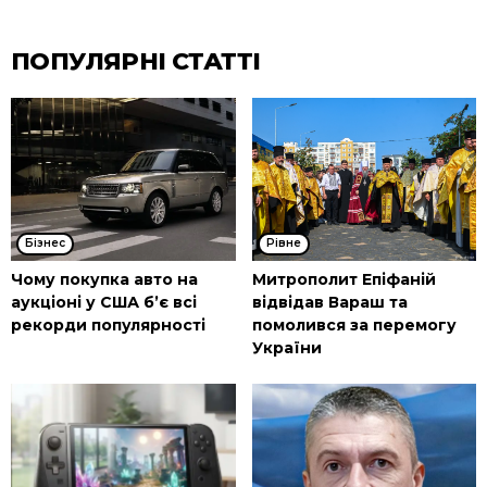
ПОПУЛЯРНІ СТАТТІ
Бізнес
Рівне
Чому покупка авто на
Митрополит Епіфаній
аукціоні у США б’є всі
відвідав Вараш та
рекорди популярності
помолився за перемогу
України