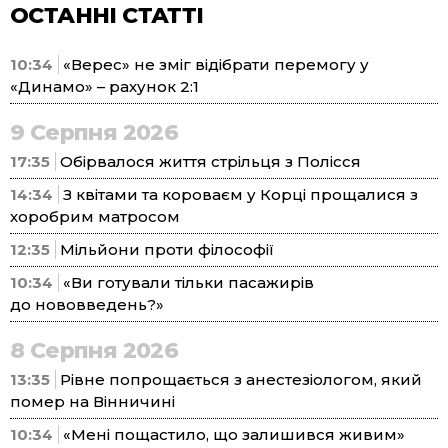
ОСТАННІ СТАТТІ
10:34
«Верес» не зміг відібрати перемогу у
«Динамо» – рахунок 2:1
9 Серпня 2026
17:35
Обірвалося життя стрільця з Полісся
14:34
З квітами та короваєм у Корці прощалися з
хоробрим матросом
12:35
Мільйони проти філософії
10:34
«Ви готували тільки пасажирів
до нововведень?»
8 Серпня 2026
13:35
Рівне попрощається з анестезіологом, який
помер на Вінничині
10:34
«Мені пощастило, що залишився живим»