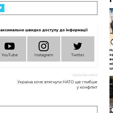
максимально швидко доступу до інформації
Н
к
YouTube
Instagram
Twitter
в
м
ц
Наступна стаття
Україна хоче втягнути НАТО ще глибше
у конфлікт