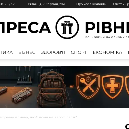
 €
51.1
/
52.1
П’ятниця, 7 Серпня, 2026
Про нас / Контакти
З питань 
ТИКА
БІЗНЕС
ЗДОРОВ'Я
СПОРТ
ЕКОНОМІКА
Преса
Рівне
ворічну ялинку, щоб вона не загорілася?