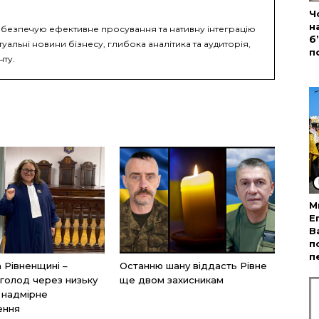
Ч
н
безпечую ефективне просування та нативну інтеграцію
б
туальні новини бізнесу, глибока аналітика та аудиторія,
п
нту.
М
Е
В
п
п
а Рівненщині –
Останню шану віддасть Рівне
голод через низьку
ще двом захисникам
і надмірне
ення