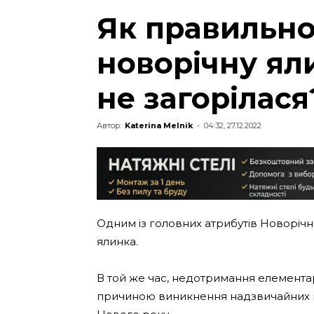
Як правильно
новорічну ял
не загорілася
Автор:
Katerina Melnik
-
04:32, 27.12.2022
Одним із головних атрибутів Новорічн
ялинка.
В той же час, недотримання елементар
причиною виникнення надзвичайних п