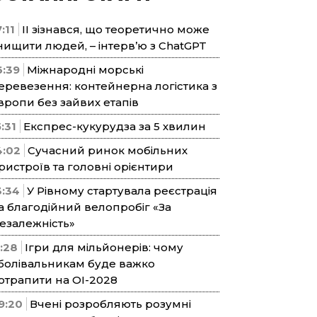
:11
ІІ зізнався, що теоретично може
нищити людей, – інтерв’ю з ChatGPT
6:39
Міжнародні морські
еревезення: контейнерна логістика з
вропи без зайвих етапів
5:31
Експрес-кукурудза за 5 хвилин
4:02
Сучасний ринок мобільних
ристроїв та головні орієнтири
3:34
У Рівному стартувала реєстрація
а благодійний велопробіг «За
езалежність»
1:28
Ігри для мільйонерів: чому
болівальникам буде важко
отрапити на ОІ-2028
9:20
Вчені розробляють розумні