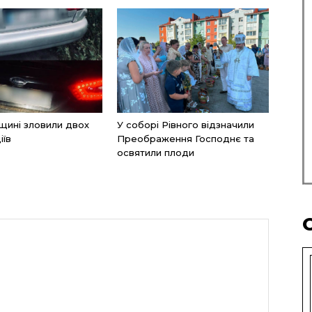
щині зловили двох
У соборі Рівного відзначили
іїв
Преображення Господнє та
освятили плоди