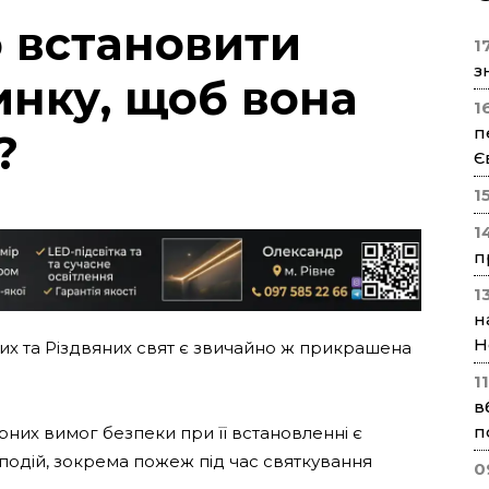
 встановити
17
з
инку, щоб вона
1
п
?
Є
1
1
п
1
н
Н
их та Різдвяних свят є звичайно ж прикрашена
1
в
п
них вимог безпеки при її встановленні є
одій, зокрема пожеж під час святкування
0