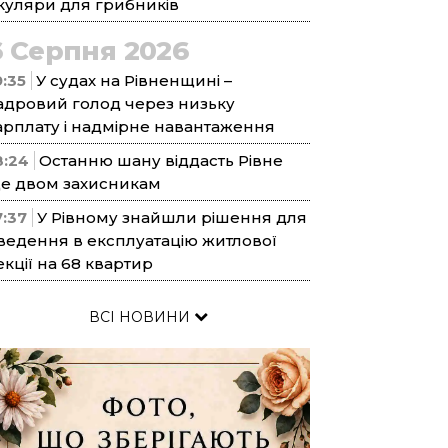
куляри для грибників
6 Серпня 2026
9:35
У судах на Рівненщині –
адровий голод через низьку
арплату і надмірне навантаження
8:24
Останню шану віддасть Рівне
е двом захисникам
7:37
У Рівному знайшли рішення для
ведення в експлуатацію житлової
екції на 68 квартир
ВСІ НОВИНИ