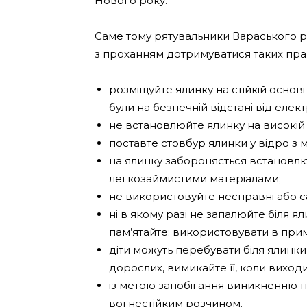
Нового року.
Саме тому рятувальники Вараського 
з проханням дотримуватися таких пра
розміщуйте ялинку на стійкій основі т
були на безпечній відстані від елек
не встановлюйте ялинку на високій п
поставте стовбур ялинки у відро з м
на ялинку забороняється встановлюв
легкозаймистими матеріалами;
не використовуйте несправні або с
ні в якому разі не запалюйте біля ял
пам’ятайте: використовувати в прим
діти можуть перебувати біля ялинки
дорослих, вимикайте її, коли виходи
із метою запобігання виникненню 
вогнестійким розчином.