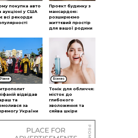
ому покупка авто
Проект будинку з
а аукціоні у США
мансардою:
’є всі рекорди
розширюємо
опулярності
життєвий простір
для вашої родини
Рівне
Бізнес
итрополит
Тонік для обличчя:
піфаній відвідав
місток до
араш та
глибокого
омолився за
зволоження та
еремогу України
сяйва шкіри