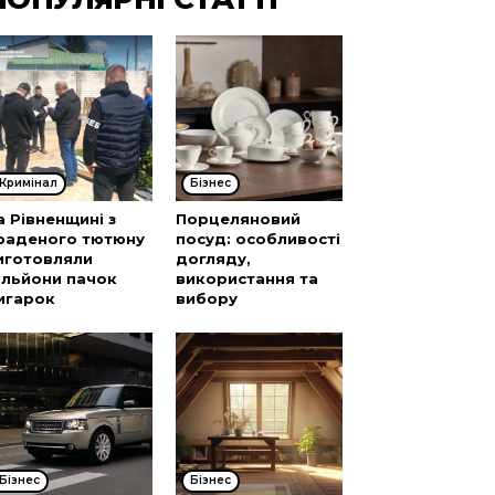
Кримінал
Бізнес
а Рівненщині з
Порцеляновий
раденого тютюну
посуд: особливості
иготовляли
догляду,
ільйони пачок
використання та
игарок
вибору
Бізнес
Бізнес