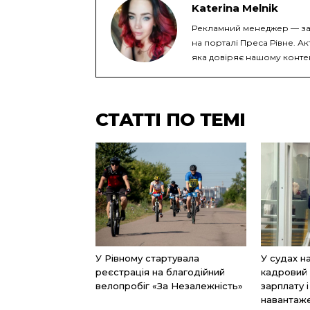
Katerina Melnik
Рекламний менеджер — за
на порталі Преса Рівне. Ак
яка довіряє нашому конте
СТАТТІ ПО ТЕМІ
У Рівному стартувала
У судах н
реєстрація на благодійний
кадровий 
велопробіг «За Незалежність»
зарплату 
навантаж