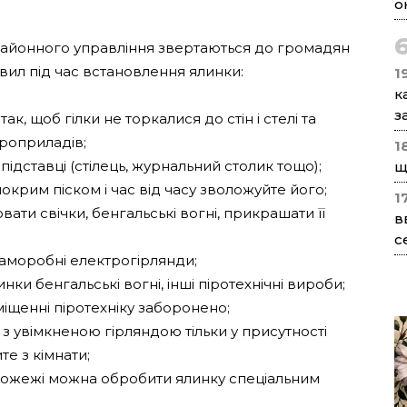
о
районного управління звертаються до громадян
вил під час встановлення ялинки:
1
к
з
ак, щоб гілки не торкалися до стін і стелі та
троприладів;
1
ідставці (стілець, журнальний столик тощо);
щ
окрим піском і час від часу зволожуйте його;
1
ати свічки, бенгальські вогні, прикрашати її
в
с
аморобні електрогірлянди;
инки бенгальські вогні, інші піротехнічні вироби;
іщенні піротехніку заборонено;
 з увімкненою гірляндою тільки у присутності
те з кімнати;
пожежі можна обробити ялинку спеціальним