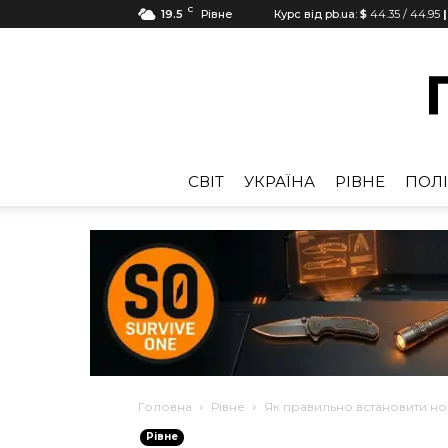
C
19.5
Рівне
Курс від pb.ua:
$
44.35
/
44.95
|
CВІТ
УКРАЇНА
РІВНЕ
ПОЛІ
Головна
Рівне
Як правильно встановити но
Рівне