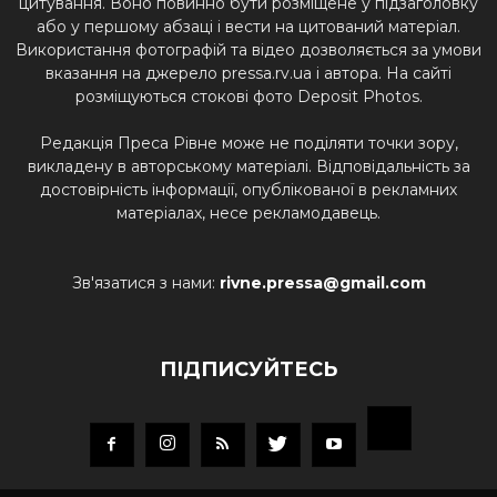
цитування. Воно повинно бути розміщене у підзаголовку
або у першому абзаці і вести на цитований матеріал.
Використання фотографій та відео дозволяється за умови
вказання на джерело pressa.rv.ua і автора. На сайті
розміщуються стокові фото Deposit Photos.
Редакція Преса Рівне може не поділяти точки зору,
викладену в авторському матеріалі. Відповідальність за
достовірність інформації, опублікованої в рекламних
матеріалах, несе рекламодавець.
Зв'язатися з нами:
rivne.pressa@gmail.com
ПІДПИСУЙТЕСЬ