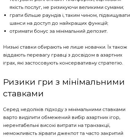
якість послуг, не ризикуючи великими сумами;
грати більше раундів і, таким чином, підвищувати
шанси на доступ до найкращих функцій;
отримати бонус за мінімальний депозит.
Низькі ставки обирають не лише новачки. Їх також
віддають перевагу гравці з досвідом в азартних
іграх, які застосовують консервативну стратегію.
Ризики гри з мінімальними
ставками
Серед недоліків підходу з мінімальними ставками
варто виділити обмежений вибір азартних ігор,
нерентабельні високі витрати на транзакції,
неможливість зірвати джекпот та часто закритий