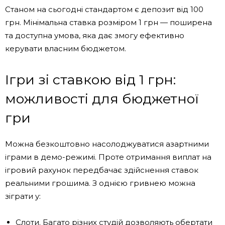
Станом на сьогодні стандартом є депозит від 100
грн. Мінімальна ставка розміром 1 грн — поширена
та доступна умова, яка дає змогу ефективно
керувати власним бюджетом.
Ігри зі ставкою від 1 грн:
можливості для бюджетної
гри
Можна безкоштовно насолоджуватися азартними
іграми в демо-режимі. Проте отримання виплат на
ігровий рахунок передбачає здійснення ставок
реальними грошима. З однією гривнею можна
зіграти у:
Слоти. Багато різних студій дозволяють обертати