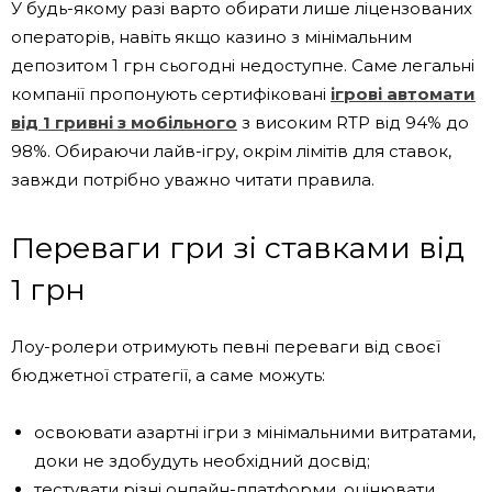
У будь-якому разі варто обирати лише ліцензованих
операторів, навіть якщо казино з мінімальним
депозитом 1 грн сьогодні недоступне. Саме легальні
компанії пропонують сертифіковані
ігрові автомати
від 1 гривні з мобільного
з високим RTP від 94% до
98%. Обираючи лайв-ігру, окрім лімітів для ставок,
завжди потрібно уважно читати правила.
Переваги гри зі ставками від
1 грн
Лоу-ролери отримують певні переваги від своєї
бюджетної стратегії, а саме можуть:
освоювати азартні ігри з мінімальними витратами,
доки не здобудуть необхідний досвід;
тестувати різні онлайн-платформи, оцінювати