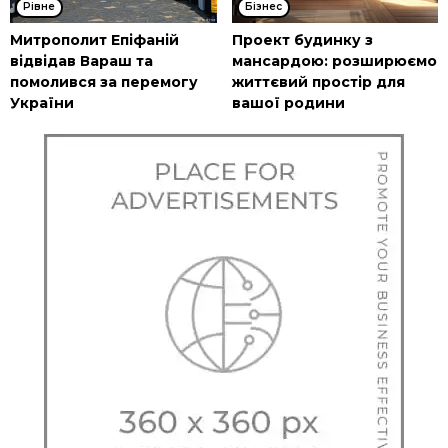
Рівне
Бізнес
Митрополит Епіфаній
Проект будинку з
відвідав Вараш та
мансардою: розширюємо
помолився за перемогу
життєвий простір для
України
вашої родини