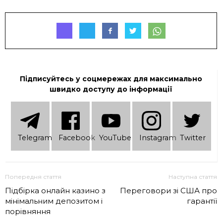
Підписуйтесь у соцмережах для максимально
швидко доступу до інформації
Telеgram
Facebook
YouTube
Instagram
Twitter
Попередня стаття
Наступна стаття
Підбірка онлайн казино з
Переговори зі США про
мінімальним депозитом і
гарантії
порівняння