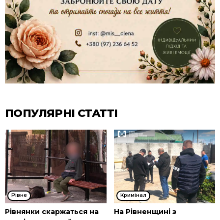
ПОПУЛЯРНІ СТАТТІ
Рівне
Кримінал
Рівнянки скаржаться на
На Рівненщині з