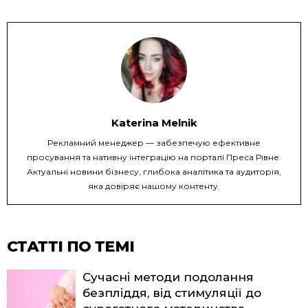
Katerina Melnik
Рекламний менеджер — забезпечую ефективне
просування та нативну інтеграцію на порталі Преса Рівне.
Актуальні новини бізнесу, глибока аналітика та аудиторія,
яка довіряє нашому контенту.
СТАТТІ ПО ТЕМІ
Сучасні методи подолання
безпліддя, від стимуляції до