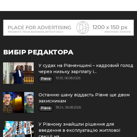
ВИБІР РЕДАКТОРА
У судах на Рівненщині – кадровий голод
через низьку зарплату і...
19:35, 06.08.2026
Рівне
Останню шану віддасть Рівне ще двом
захисникам
18:24, 06.08.2026
Рівне
У Рівному знайшли рішення для
введення в експлуатацію житлової
секції на...