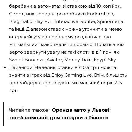
барабани в автоматах зі ставкою від 10 копійок.
Серед них провідні розробники Endorphina,
Pragmatic Play, EGT Interactive, Spribe, Spinomenal
та інші. Діапазон ставок можна уточнити в меню
інтерфейсу: у відповідному розділі вказано
мінімальний і максимальний розмір. Початківцям
варто звернути увагу на такі слоти від 1 грн, як
Sweet Bonanza, Aviator, Money Train, Egypt Sky.
Лайв-ігри. Невеликі ставки від 0,5 грн можна
знайти в іграх від Enjoy Gaming Live. Втім, більшість
провайдерів пропонують мінімальний поріг 2–5
грн.
Читайте також:
Оренда авто у Львові:
топ-4 компанії для поїздки з Рівного