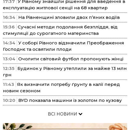
17:37
У Рівному знайшли рішення для введення в
експлуатацію житлової секції на 68 квартир
16:34
На Рівненщині зловили двох п’яних водіїв
15:36
Сучасні методи подолання безпліддя, від
стимуляції до сурогатного материнства
14:34
У соборі Рівного відзначили Преображення
Господнє та освятили плоди
13:04
Очолити світовий футбол пропонують жінці
12:35
Будинок у Рівному утеплили за майже 13 млн
грн
11:43
Як визначити потребу ґрунту в калії перед
новим сезоном
10:20
BYD показала машини із золотом по кузову
ВСІ НОВИНИ