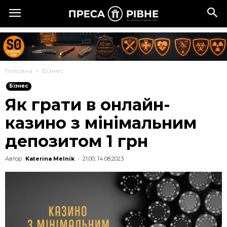
Головна
Бізнес
Бізнес
Як грати в онлайн-
казино з мінімальним
депозитом 1 грн
Автор:
Katerina Melnik
-
21:00, 14.08.2023