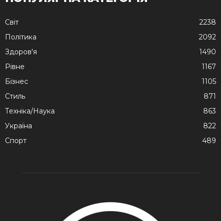
Cвіт
2238
Політика
2092
Здоров'я
1490
Рівне
1167
Бізнес
1105
Стиль
871
Техніка/Наука
863
Україна
822
Спорт
489