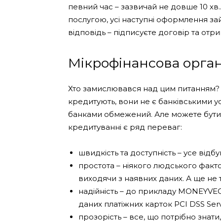
певний час – зазвичай не довше 10 хв.
послугою, усі наступні оформлення за
відповідь – підписуєте договір та отр
Мікрофінансова орган
Хто замислювався над цим питанням? О
кредитують, вони не є банківськими ус
банками обмежений. Але можете бути пе
кредитуванні є ряд переваг:
швидкість та доступність – усе відбу
простота – ніякого людського факт
виходячи з наявних даних. А ще не 
надійність – до прикладу MONEYVE
даних платіжних карток PCI DSS Servi
прозорість – все, що потрібно знат