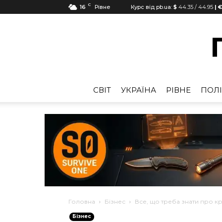
C
16
Рівне
Курс від pb.ua:
$
44.35
/
44.95
| €
CВІТ
УКРАЇНА
РІВНЕ
ПОЛІ
Головна
Бізнес
Все, що треба знати про к
Бізнес