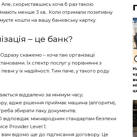
. Але, скориставшись хоча б раз такою
ймають менше 3 хв.. Коли отримали позитивну
имуєте кошти на вашу банківську картку.
ізація – це банк?
дразу скажемо – хоча такі організації
тановами. Їх спектр послуг у порівнянні з
Н
вні у їх надійності. Тим паче, у такого роду
к
в
м
ц
вається віддалено за мінімум часу;
ору, адже рішення приймає машина (алгоритм),
треба збирати паку документів;
O відповідає міжнародним стандартам безпеки
ce Provider Level 1;
и, вам відомо ще до підписання договору. Це