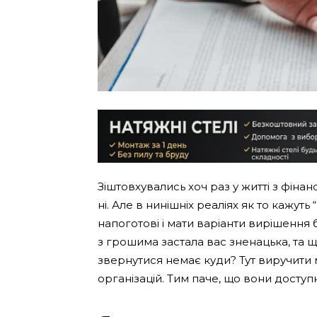
Зіштовхувались хоч раз у житті з фі
ні. Але в нинішніх реаліях як то кажут
напоготові і мати варіанти вирішення
з грошима застала вас зненацька, та щ
звернутися немає куди? Тут виручити
організацій. Тим паче, що вони доступ