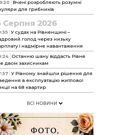
9:20
Вчені розробляють розумні
куляри для грибників
6 Серпня 2026
9:35
У судах на Рівненщині –
адровий голод через низьку
арплату і надмірне навантаження
8:24
Останню шану віддасть Рівне
е двом захисникам
7:37
У Рівному знайшли рішення для
ведення в експлуатацію житлової
екції на 68 квартир
ВСІ НОВИНИ