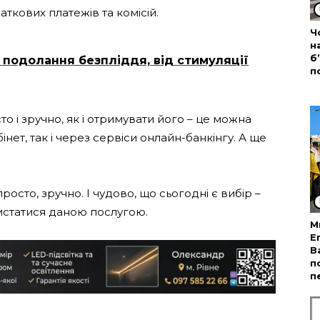
аткових платежів та комісій.
Ч
н
б
 подолання безпліддя, від стимуляції
п
о і зручно, як і отримувати його – це можна
нет, так і через сервіси онлайн-банкінгу. А ще
осто, зручно. І чудово, що сьогодні є вибір –
ристатися даною послугою.
М
Е
В
п
п