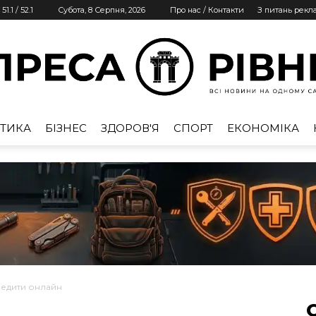
51.1
/
52.1
Субота, 8 Серпня, 2026
Про нас / Контакти
З питань рекл
ТИКА
БІЗНЕС
ЗДОРОВ'Я
СПОРТ
ЕКОНОМІКА
Преса
Рівне
редити онлайн