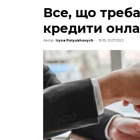
Все, що треба
кредити онл
Автор:
Iryna Polyukhovych
-
19:35, 20.07.2023