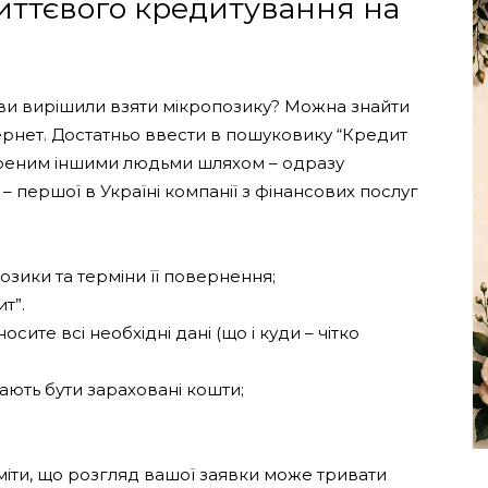
иттєвого кредитування на
і ви вирішили взяти мікропозику? Можна знайти
ернет. Достатньо ввести в пошуковику “Кредит
віреним іншими людьми шляхом – одразу
– першої в Україні компанії з фінансових послуг
позики та терміни її повернення;
т”.
осите всі необхідні дані (що і куди – чітко
мають бути зараховані кошти;
міти, що розгляд вашої заявки може тривати