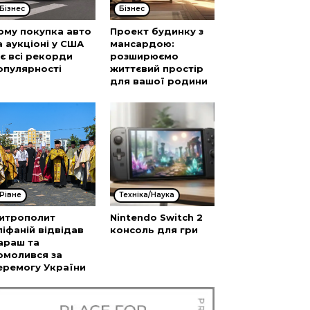
Бізнес
Бізнес
ому покупка авто
Проект будинку з
а аукціоні у США
мансардою:
’є всі рекорди
розширюємо
опулярності
життєвий простір
для вашої родини
Рівне
Техніка/Наука
итрополит
Nintendo Switch 2
піфаній відвідав
консоль для гри
араш та
омолився за
еремогу України