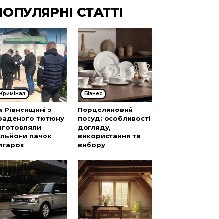
ПОПУЛЯРНІ СТАТТІ
Кримінал
Бізнес
а Рівненщині з
Порцеляновий
раденого тютюну
посуд: особливості
иготовляли
догляду,
ільйони пачок
використання та
игарок
вибору