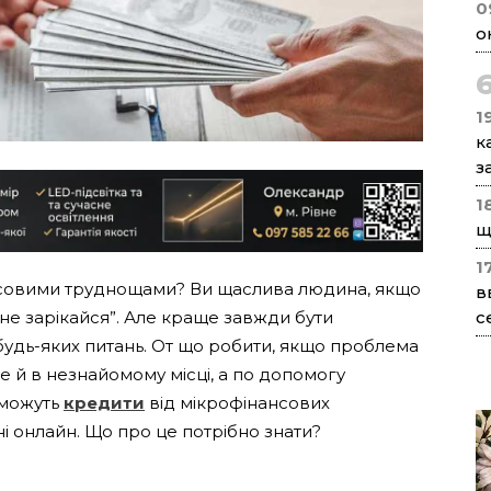
0
о
1
к
з
1
щ
1
нансовими труднощами? Ви щаслива людина, якщо
в
с
ь “не зарікайся”. Але краще завжди бути
 будь-яких питань. От що робити, якщо проблема
е й в незнайомому місці, а по допомогу
 можуть
кредити
від мікрофінансових
ні онлайн. Що про це потрібно знати?