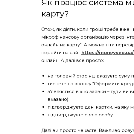
Як працює система м
карту?
Отож, як діяти, коли гроші треба вже 
мікрофінансову організацію через інт
онлайн на карту”. А можна піти пере
перейти на сайт
https://moneyveo.ua/
онлайн. А далі все просто:
на головній сторінці вказуєте суму 
тиснете на кнопку “Оформити креди
з’являється вікно заявки – туди ви вн
вказано);
підтверджуєте дані картки, на яку 
підтверджуєте свою особу.
Далі ви просто чекаєте. Важливо розу