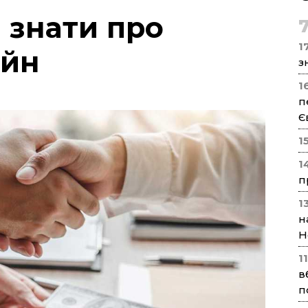
 знати про
17
айн
з
1
п
Є
1
1
п
1
н
Н
1
в
п