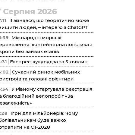
7 Серпня 2026
:11
ІІ зізнався, що теоретично може
нищити людей, – інтерв’ю з ChatGPT
6:39
Міжнародні морські
еревезення: контейнерна логістика з
вропи без зайвих етапів
5:31
Експрес-кукурудза за 5 хвилин
4:02
Сучасний ринок мобільних
ристроїв та головні орієнтири
3:34
У Рівному стартувала реєстрація
а благодійний велопробіг «За
езалежність»
1:28
Ігри для мільйонерів: чому
болівальникам буде важко
отрапити на ОІ-2028