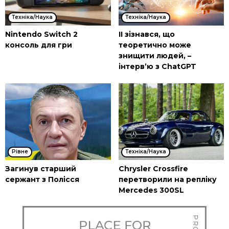
Техніка/Наука
Техніка/Наука
Nintendo Switch 2
ІІ зізнався, що
консоль для гри
теоретично може
знищити людей, –
інтерв’ю з ChatGPT
Рівне
Техніка/Наука
Загинув старший
Chrysler Crossfire
сержант з Полісся
перетворили на репліку
Mercedes 300SL