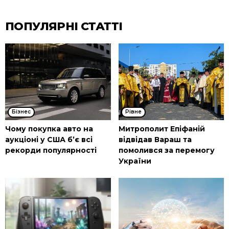
ПОПУЛЯРНІ СТАТТІ
Бізнес
Рівне
Чому покупка авто на
Митрополит Епіфаній
аукціоні у США б’є всі
відвідав Вараш та
рекорди популярності
помолився за перемогу
України