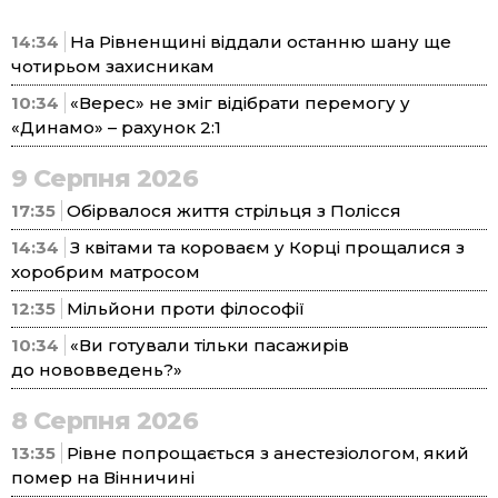
14:34
На Рівненщині віддали останню шану ще
чотирьом захисникам
10:34
«Верес» не зміг відібрати перемогу у
«Динамо» – рахунок 2:1
9 Серпня 2026
17:35
Обірвалося життя стрільця з Полісся
14:34
З квітами та короваєм у Корці прощалися з
хоробрим матросом
12:35
Мільйони проти філософії
10:34
«Ви готували тільки пасажирів
до нововведень?»
8 Серпня 2026
13:35
Рівне попрощається з анестезіологом, який
помер на Вінничині