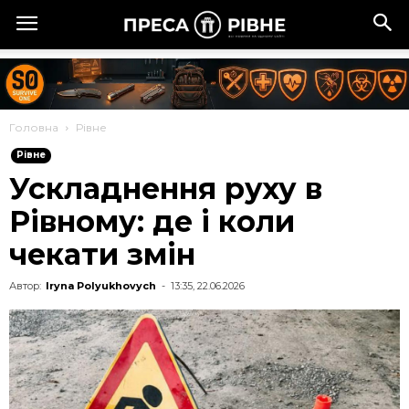
Головна
Рівне
Рівне
Ускладнення руху в
Рівному: де і коли
чекати змін
Автор:
Iryna Polyukhovych
-
13:35, 22.06.2026