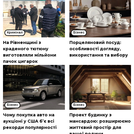
Кримінал
Бізнес
На Рівненщині з
Порцеляновий посуд:
краденого тютюну
особливості догляду,
виготовляли мільйони
використання та вибору
пачок цигарок
Бізнес
Бізнес
Чому покупка авто на
Проект будинку з
аукціоні у США б’є всі
мансардою: розширюємо
рекорди популярності
життєвий простір для
вашої родини