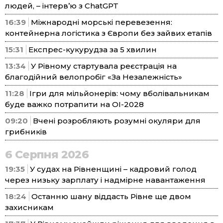
людей, – інтерв’ю з ChatGPT
16:39
Міжнародні морські перевезення:
контейнерна логістика з Європи без зайвих етапів
15:31
Експрес-кукурудза за 5 хвилин
13:34
У Рівному стартувала реєстрація на
благодійний велопробіг «За Незалежність»
11:28
Ігри для мільйонерів: чому вболівальникам
буде важко потрапити на ОІ-2028
09:20
Вчені розробляють розумні окуляри для
грибників
6 Серпня 2026
19:35
У судах на Рівненщині – кадровий голод
через низьку зарплату і надмірне навантаження
18:24
Останню шану віддасть Рівне ще двом
захисникам