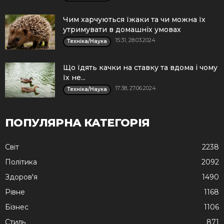
Чим харчуються їжаки та чи можна їх
утримувати в домашніх умовах
15:31, 28.03.2024
Техніка/Наука
Що їдять качки на ставку та вдома і чому
їх не...
17:38, 27.06.2024
Техніка/Наука
ПОПУЛЯРНА КАТЕГОРІЯ
Cвіт
2238
Політика
2092
Здоров'я
1490
Рівне
1168
Бізнес
1106
Стиль
871