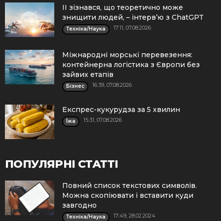
ІІ зізнався, що теоретично може
знищити людей, – інтерв’ю з ChatGPT
17:11, 07.08.2026
Техніка/Наука
Міжнародні морські перевезення:
контейнерна логістика з Європи без
зайвих етапів
16:39, 07.08.2026
Бізнес
Експрес-кукурудза за 5 хвилин
15:31, 07.08.2026
Їжа
ПОПУЛЯРНІ СТАТТІ
Повний список текстових символів.
Можна скопіювати і вставити куди
завгодно
17:49, 28.02.2024
Техніка/Наука