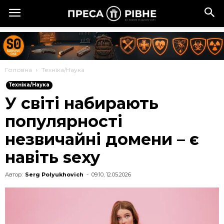
Головна
Техніка/Наука
Техніка/Наука
У світі набирають
популярності
незвичайні домени – є
навіть sexy
Автор:
Serg Polyukhovich
-
09:10, 12.05.2026