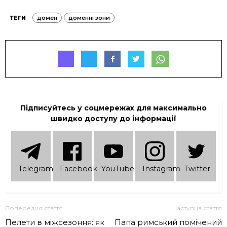
ТЕГИ
домен
доменні зони
Підписуйтесь у соцмережах для максимально
швидко доступу до інформації
Telеgram
Facebook
YouTube
Instagram
Twitter
Попередня стаття
Наступна стаття
Пелети в міжсезоння: як
Папа римський помічений