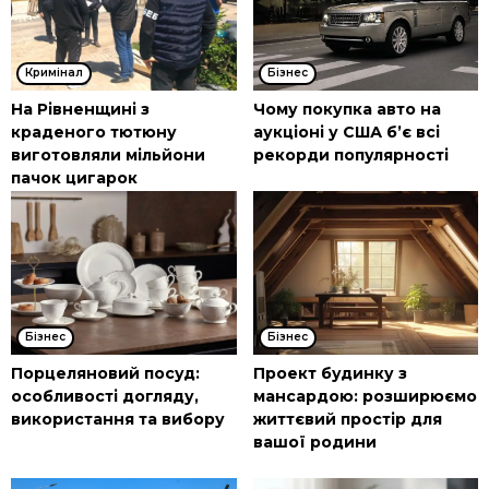
Кримінал
Бізнес
На Рівненщині з
Чому покупка авто на
краденого тютюну
аукціоні у США б’є всі
виготовляли мільйони
рекорди популярності
пачок цигарок
Бізнес
Бізнес
Порцеляновий посуд:
Проект будинку з
особливості догляду,
мансардою: розширюємо
використання та вибору
життєвий простір для
вашої родини