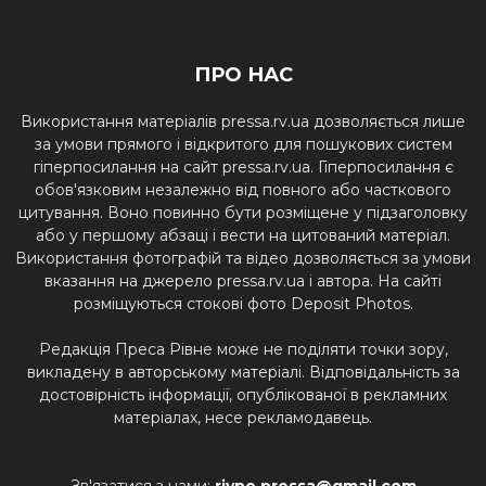
ПРО НАС
Використання матеріалів pressa.rv.ua дозволяється лише
за умови прямого і відкритого для пошукових систем
гіперпосилання на сайт pressa.rv.ua. Гіперпосилання є
обов'язковим незалежно від повного або часткового
цитування. Воно повинно бути розміщене у підзаголовку
або у першому абзаці і вести на цитований матеріал.
Використання фотографій та відео дозволяється за умови
вказання на джерело pressa.rv.ua і автора. На сайті
розміщуються стокові фото Deposit Photos.
Редакція Преса Рівне може не поділяти точки зору,
викладену в авторському матеріалі. Відповідальність за
достовірність інформації, опублікованої в рекламних
матеріалах, несе рекламодавець.
Зв'язатися з нами:
rivne.pressa@gmail.com