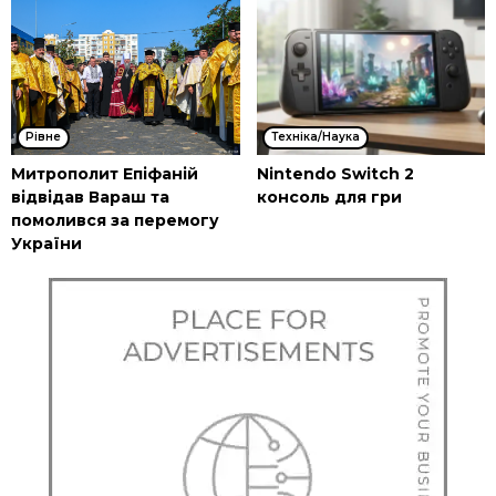
Рівне
Техніка/Наука
Митрополит Епіфаній
Nintendo Switch 2
відвідав Вараш та
консоль для гри
помолився за перемогу
України