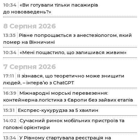
10:34
«Ви готували тільки пасажирів
до нововведень?»
8 Серпня 2026
13:35
Рівне попрощається з анестезіологом, який
помер на Вінничині
10:34
«Мені пощастило, що залишився живим»
7 Серпня 2026
17:11
ІІ зізнався, що теоретично може знищити
людей, – інтерв’ю з ChatGPT
16:39
Міжнародні морські перевезення:
контейнерна логістика з Європи без зайвих етапів
15:31
Експрес-кукурудза за 5 хвилин
14:02
Сучасний ринок мобільних пристроїв та
головні орієнтири
13:34
У Рівному стартувала реєстрація на