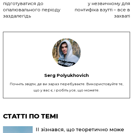
підготуватися до
у незвичному для
опалювального періоду
понтифіка взутті – все в
заздалегідь
захваті
Serg Polyukhovich
Почніть звідти, де ви зараз перебуваєте. Використовуйте те,
що у вас є, і робіть усе, що можете.
СТАТТІ ПО ТЕМІ
ІІ зізнався, що теоретично може