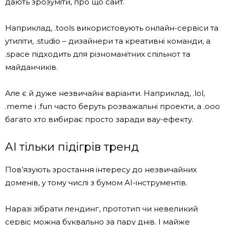
дають зрозуміти, про що сайт.
Наприклад, .tools використовують онлайн-сервіси та
утиліти, .studio – дизайнери та креативні команди, а
.space підходить для різноманітних спільнот та
майданчиків.
Але є й дуже незвичайні варіанти. Наприклад, .lol,
.meme і .fun часто беруть розважальні проекти, а .ooo
багато хто вибирає просто заради вау-ефекту.
AI тільки підігрів тренд
Пов’язують зростання інтересу до незвичайних
доменів, у тому числі з бумом AI-інструментів.
Наразі зібрати лендинг, прототип чи невеликий
сервіс можна буквально за пару днів. І майже