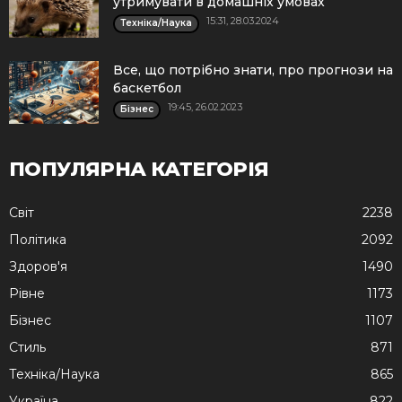
утримувати в домашніх умовах
15:31, 28.03.2024
Техніка/Наука
Все, що потрібно знати, про прогнози на
баскетбол
19:45, 26.02.2023
Бізнес
ПОПУЛЯРНА КАТЕГОРІЯ
Cвіт
2238
Політика
2092
Здоров'я
1490
Рівне
1173
Бізнес
1107
Стиль
871
Техніка/Наука
865
Україна
822