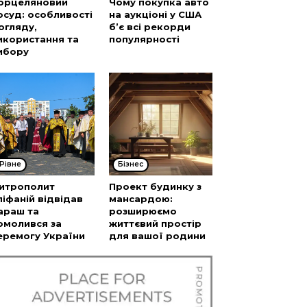
орцеляновий
Чому покупка авто
осуд: особливості
на аукціоні у США
огляду,
б’є всі рекорди
икористання та
популярності
ибору
Рівне
Бізнес
итрополит
Проект будинку з
піфаній відвідав
мансардою:
араш та
розширюємо
омолився за
життєвий простір
еремогу України
для вашої родини