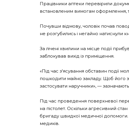
Працівники аптеки перевірили докумен
встановленим вимогам оформлення, том
Почувши відмову, чоловік почав пов
не розгубились і негайно натиснули кн
За лічені хвилини на місце події прибу
заблокував вихід із приміщення.
«Під час з'ясування обставин події м
пошкодити майно закладу. Щоб його 
застосувати наручники», — зазначають у
Під час проведення поверхневої пер
на пістолет. Оскільки агресивний ста
бригаду швидкої медичної допомоги. 
медиків.