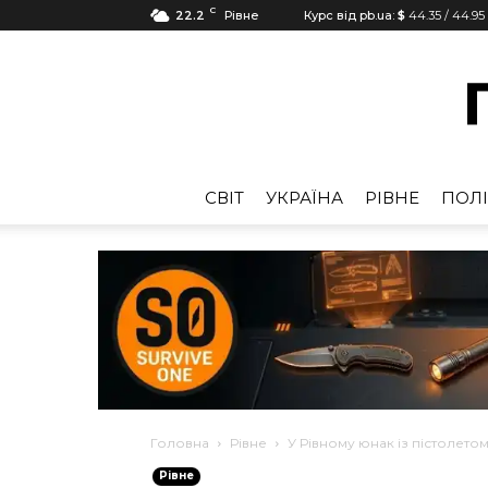
C
22.2
Рівне
Курс від pb.ua:
$
44.35
/
44.95
CВІТ
УКРАЇНА
РІВНЕ
ПОЛІ
Головна
Рівне
У Рівному юнак із пістолет
Рівне