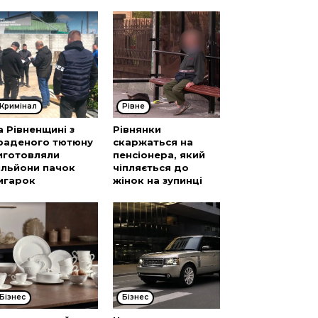
Кримінал
Рівне
а Рівненщині з
Рівнянки
раденого тютюну
скаржаться на
иготовляли
пенсіонера, який
ільйони пачок
чіпляється до
игарок
жінок на зупинці
Бізнес
Бізнес