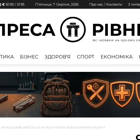
| €
50.95
/
51.95
П’ятниця, 7 Серпня, 2026
Про нас / Контакти
З пит
ТИКА
БІЗНЕС
ЗДОРОВ'Я
СПОРТ
ЕКОНОМІКА
Преса
Рівне
ом влаштував дебош в аптеці через фальшивий рецепт