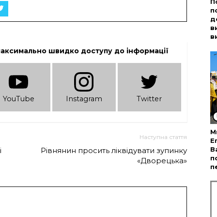
П
п
д
в
в
максимально швидко доступу до інформації
YouTube
Instagram
Twitter
М
Наступна стаття
Е
В
і
Рівнянин просить ліквідувати зупинку
п
«Дворецька»
п