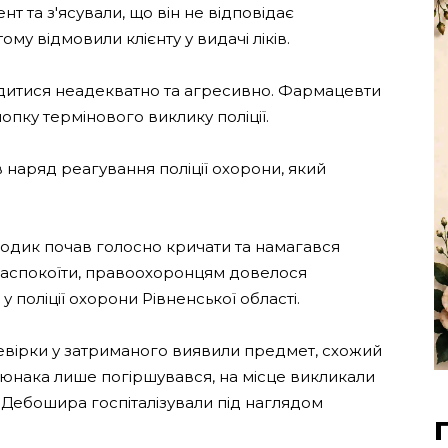
т та з'ясували, що він не відповідає
у відмовили клієнту у видачі ліків.
одитися неадекватно та агресивно. Фармацевти
опку термінового виклику поліції.
в наряд реагування поліції охорони, який
олодик почав голосно кричати та намагався
заспокоїти, правоохоронцям довелося
 поліції охорони Рівненської області.
евірки у затриманого виявили предмет, схожий
н юнака лише погіршувався, на місце викликали
Дебошира госпіталізували під наглядом