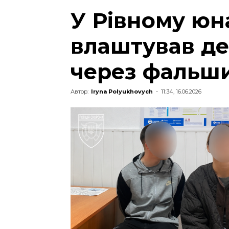
У Рівному юна
влаштував де
через фальш
Автор:
Iryna Polyukhovych
-
11:34, 16.06.2026