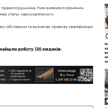
 правопорушника. Ним виявився рівнянин
 має статус наркозалежного.
сі обставини та визначає правову кваліфікацію
Н
к
знайшли роботу 130 медиків-
в
м
ц