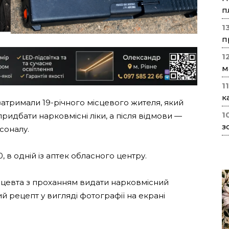
п
1
п
1
м
1
к
затримали 19-річного місцевого жителя, який
1
идбати нарковмісні ліки, а після відмови —
з
соналу.
0, в одній із аптек обласного центру.
цевта з проханням видати нарковмісний
 рецепт у вигляді фотографії на екрані