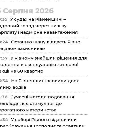
6 Серпня 2026
9:35
У судах на Рівненщині –
адровий голод через низьку
арплату і надмірне навантаження
8:24
Останню шану віддасть Рівне
е двом захисникам
7:37
У Рівному знайшли рішення для
ведення в експлуатацію житлової
екції на 68 квартир
6:34
На Рівненщині зловили двох
’яних водіїв
5:36
Сучасні методи подолання
езпліддя, від стимуляції до
урогатного материнства
4:34
У соборі Рівного відзначили
реображення Господнє та освятили