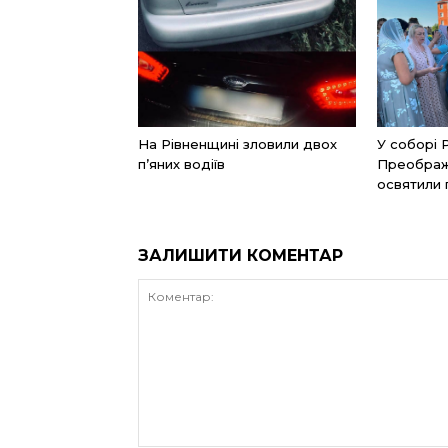
На Рівненщині зловили двох
У соборі 
п’яних водіїв
Преображ
освятили
ЗАЛИШИТИ КОМЕНТАР