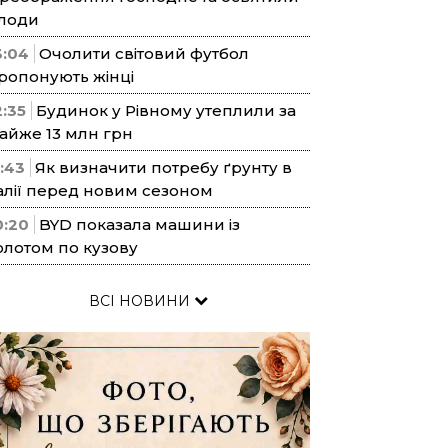
лоди
3:04
Очолити світовий футбол
ропонують жінці
2:35
Будинок у Рівному утеплили за
айже 13 млн грн
1:43
Як визначити потребу ґрунту в
алії перед новим сезоном
0:20
BYD показала машини із
олотом по кузову
ВСІ НОВИНИ