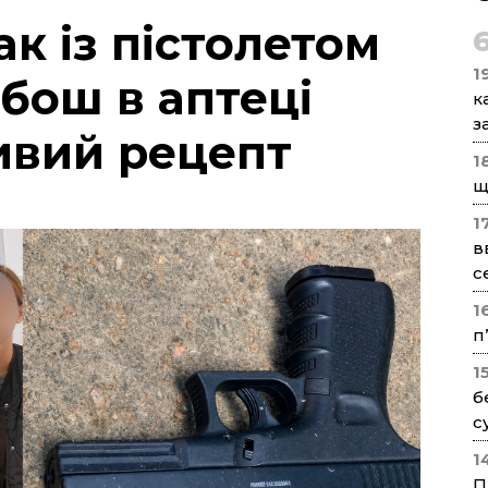
к із пістолетом
1
бош в аптеці
к
з
ивий рецепт
1
щ
1
в
с
1
п
1
б
с
1
П