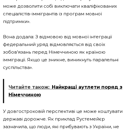
може дозволити собі виключати кваліфікованих
спеціалістів-іммігрантів із програм мовної
підтримки».
Вона додала: З відмовою від мовної інтеграції
федеральний уряд відмовляється від своїх
зобов'язань перед Німеччиною як країною
імміграції. Якщо це зникне, виникнуть паралельні
суспільства».
Читайте також:
Найкращі аутлети поряд з
Німеччиною
У довгостроковій перспективі це може коштувати
державі дорожче. Як приклад Рустемейєр
зазначила, що люди, які прибувають з України, не