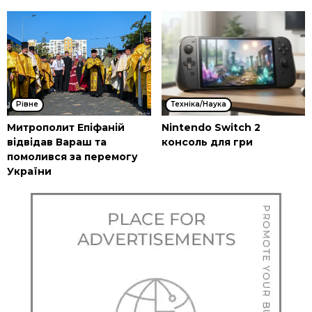
Рівне
Техніка/Наука
Митрополит Епіфаній
Nintendo Switch 2
відвідав Вараш та
консоль для гри
помолився за перемогу
України