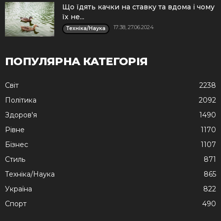
Що їдять качки на ставку та вдома і чому
їх не...
17:38, 27.06.2024
Техніка/Наука
ПОПУЛЯРНА КАТЕГОРІЯ
Cвіт
2238
Політика
2092
Здоров'я
1490
Рівне
1170
Бізнес
1107
Стиль
871
Техніка/Наука
865
Україна
822
Спорт
490