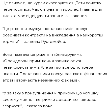
Це означає, що курси скасовуються. Дати початку
переносяться. Час очікування зростає. І навіть для
тих, хто має відвідувати заняття за законом.
“Це рішення змушує постачальників послуг
розривати контракти на викладання в найкоротші
терміни”, – заявила Рустемейєр.
Вона назвала це рішення «близоруким».
«Орендовані приміщення залишаються
невикористаними. Але за них все одно треба
платити. Постачальники послуг зазнають фінансових
втрат і втрачають незамінних фахівців».
“У зв'язку з призупиненням прийому цю успішну
систему мовної підтримки доводиться швидко
згорнути”, – сказала вона.