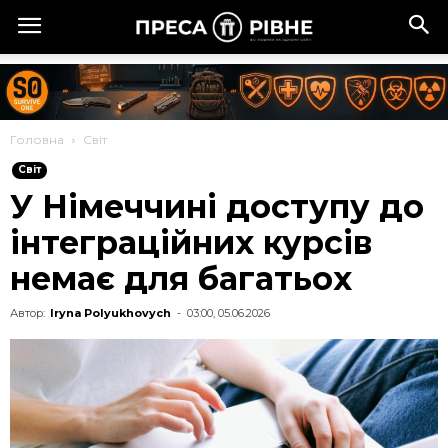
Головна
Cвіт
Cвіт
У Німеччині доступу до
інтеграційних курсів
немає для багатьох
Автор:
Iryna Polyukhovych
-
03:00, 05.06.2026