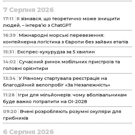
7 Серпня 2026
17:11
ІІ зізнався, що теоретично може знищити
людей, – інтерв’ю з ChatGPT
16:39
Міжнародні морські перевезення:
контейнерна логістика з Європи без зайвих етапів
15:31
Експрес-кукурудза за 5 хвилин
14:02
Сучасний ринок мобільних пристроїв та
головні орієнтири
13:34
У Рівному стартувала реєстрація на
благодійний велопробіг «За Незалежність»
11:28
Ігри для мільйонерів: чому вболівальникам
буде важко потрапити на ОІ-2028
09:20
Вчені розробляють розумні окуляри для
грибників
6 Серпня 2026