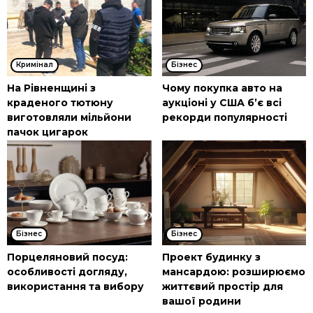
Кримінал
Бізнес
На Рівненщині з
Чому покупка авто на
краденого тютюну
аукціоні у США б’є всі
виготовляли мільйони
рекорди популярності
пачок цигарок
Бізнес
Бізнес
Порцеляновий посуд:
Проект будинку з
особливості догляду,
мансардою: розширюємо
використання та вибору
життєвий простір для
вашої родини