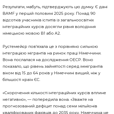
Результати, мабуть, підтверджують цю думку. Є дані
BAMF у першій половині 2025 року. Понад 90
відсотків учасників іспитів із загальноосвітніх
інтеграційних курсів досягли рівня володіння
німецькою мовою B1 або A2.
Рустемейєр пов'язала це з порівняно сильною
інтеграцією мігрантів на ринок праці Німеччини.
Вона послалася на дослідження ОЕСР. Воно
показало, що рівень зайнятості серед іммігрантів
віком від 15 до 64 років у Німеччині вищий, ніж у
більшості країн ЄС.
«Скорочення кількості інтеграційних курсів вплине
негативно», — попередила вона. «Зважте на
прогнозований дефіцит понад семи мільйонів
кваліфікованих фахівців до 2035 року. Німеччина не