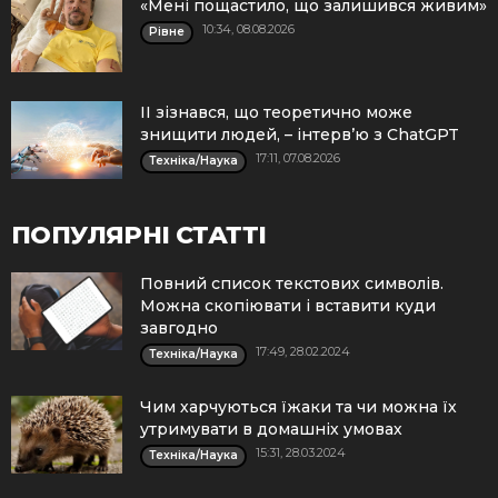
«Мені пощастило, що залишився живим»
10:34, 08.08.2026
Рівне
ІІ зізнався, що теоретично може
знищити людей, – інтерв’ю з ChatGPT
17:11, 07.08.2026
Техніка/Наука
ПОПУЛЯРНІ СТАТТІ
Повний список текстових символів.
Можна скопіювати і вставити куди
завгодно
17:49, 28.02.2024
Техніка/Наука
Чим харчуються їжаки та чи можна їх
утримувати в домашніх умовах
15:31, 28.03.2024
Техніка/Наука