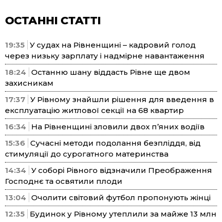
ОСТАННІ СТАТТІ
19:35
У судах на Рівненщині – кадровий голод
через низьку зарплату і надмірне навантаження
18:24
Останню шану віддасть Рівне ще двом
захисникам
17:37
У Рівному знайшли рішення для введення в
експлуатацію житлової секції на 68 квартир
16:34
На Рівненщині зловили двох п’яних водіїв
15:36
Сучасні методи подолання безпліддя, від
стимуляції до сурогатного материнства
14:34
У соборі Рівного відзначили Преображення
Господнє та освятили плоди
13:04
Очолити світовий футбол пропонують жінці
12:35
Будинок у Рівному утеплили за майже 13 млн