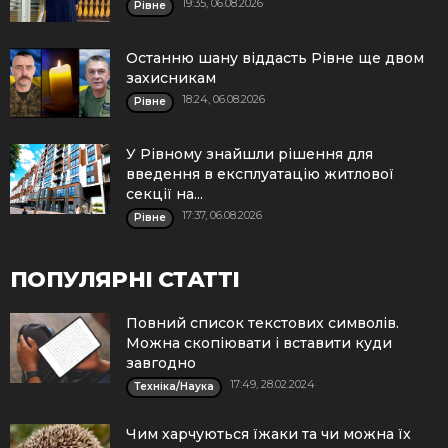
19:35, 06.08.2026
Рівне
Останню шану віддасть Рівне ще двом
захисникам
18:24, 06.08.2026
Рівне
У Рівному знайшли рішення для
введення в експлуатацію житлової
секції на...
17:37, 06.08.2026
Рівне
ПОПУЛЯРНІ СТАТТІ
Повний список текстових символів.
Можна скопіювати і вставити куди
завгодно
17:49, 28.02.2024
Техніка/Наука
Чим харчуються їжаки та чи можна їх