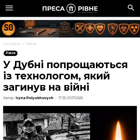
Головна
Рівне
Рівне
У Дубні попрощаються
із технологом, який
загинув на війні
Автор:
Iryna Polyukhovych
-
17:35, 01.07.2026