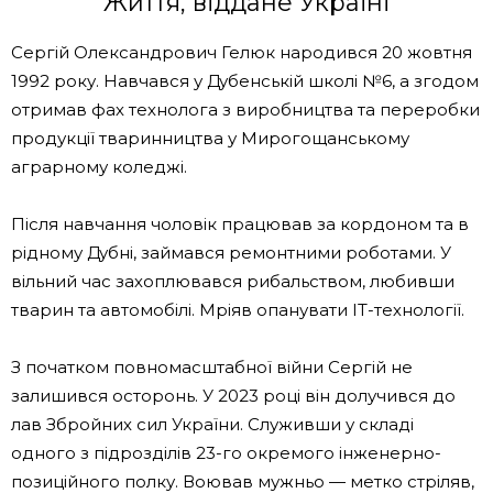
Життя, віддане Україні
Сергій Олександрович Гелюк народився 20 жовтня
1992 року. Навчався у Дубенській школі №6, а згодом
отримав фах технолога з виробництва та переробки
продукції тваринництва у Мирогощанському
аграрному коледжі.
Після навчання чоловік працював за кордоном та в
рідному Дубні, займався ремонтними роботами. У
вільний час захоплювався рибальством, любивши
тварин та автомобілі. Мріяв опанувати ІТ-технології.
З початком повномасштабної війни Сергій не
залишився осторонь. У 2023 році він долучився до
лав Збройних сил України. Служивши у складі
одного з підрозділів 23-го окремого інженерно-
позиційного полку. Воював мужньо — метко стріляв,