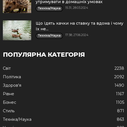
утримувати в домашніх умовах
15:31, 28.03.2024
Техніка/Наука
Що їдять качки на ставку та вдома і чому
їх не...
17:38, 27.06.2024
Техніка/Наука
ПОПУЛЯРНА КАТЕГОРІЯ
Cвіт
2238
Політика
2092
Здоров'я
1490
Рівне
1167
Бізнес
1105
Стиль
871
Техніка/Наука
863