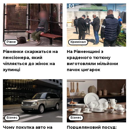
Рівне
Кримінал
Рівнянки скаржаться на
На Рівненщині з
пенсіонера, який
краденого тютюну
чіпляється до жінок на
виготовляли мільйони
зупинці
пачок цигарок
Бізнес
Бізнес
Чому покупка авто на
Порцеляновий посуд: