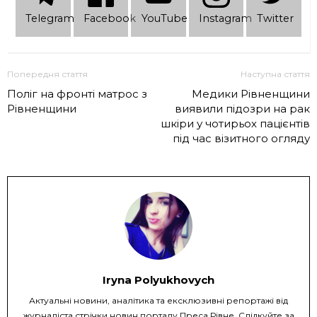
Telеgram
Facebook
YouTube
Instagram
Twitter
Попередня стаття
Наступна стаття
Поліг на фронті матрос з
Медики Рівненщини
Рівненщини
виявили підозри на рак
шкіри у чотирьох пацієнтів
під час візитного огляду
Iryna Polyukhovych
Актуальні новини, аналітика та ексклюзивні репортажі від
журналіста стрічки новин порталу Преса Рівне. Слідкуйте за