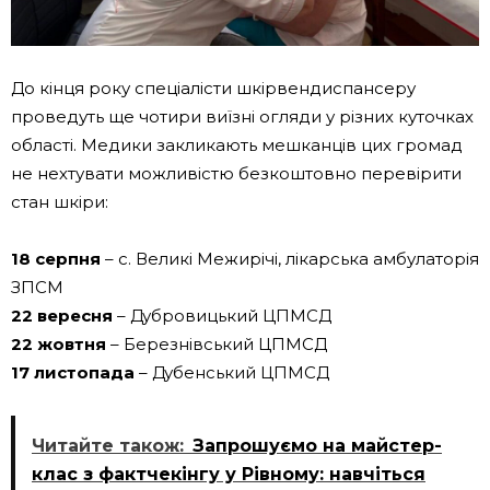
До кінця року спеціалісти шкірвендиспансеру
проведуть ще чотири виїзні огляди у різних куточках
області. Медики закликають мешканців цих громад
не нехтувати можливістю безкоштовно перевірити
стан шкіри:
18 серпня
– с. Великі Межирічі, лікарська амбулаторія
ЗПСМ
22 вересня
– Дубровицький ЦПМСД
22 жовтня
– Березнівський ЦПМСД
17 листопада
– Дубенський ЦПМСД
Читайте також:
Запрошуємо на майстер-
клас з фактчекінгу у Рівному: навчіться