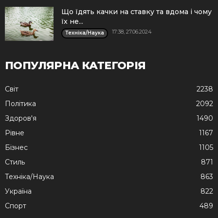
Що їдять качки на ставку та вдома і чому
їх не...
17:38, 27.06.2024
Техніка/Наука
ПОПУЛЯРНА КАТЕГОРІЯ
Cвіт
2238
Політика
2092
Здоров'я
1490
Рівне
1167
Бізнес
1105
Стиль
871
Техніка/Наука
863
Україна
822
Спорт
489