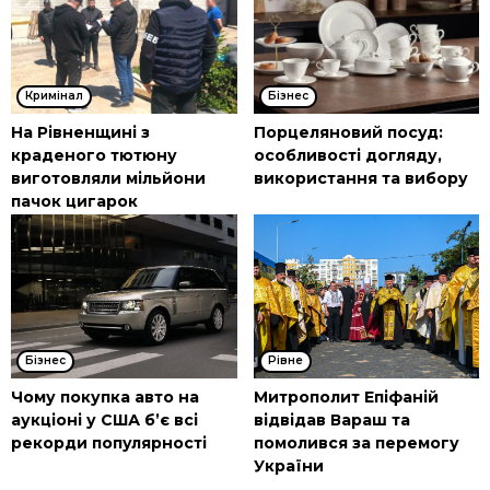
Кримінал
Бізнес
На Рівненщині з
Порцеляновий посуд:
краденого тютюну
особливості догляду,
виготовляли мільйони
використання та вибору
пачок цигарок
Бізнес
Рівне
Чому покупка авто на
Митрополит Епіфаній
аукціоні у США б’є всі
відвідав Вараш та
рекорди популярності
помолився за перемогу
України