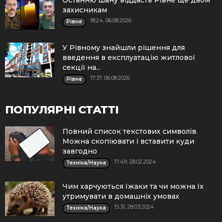
Останню шану віддасть Рівне ще двом
захисникам
18:24, 06.08.2026
Рівне
У Рівному знайшли рішення для
введення в експлуатацію житлової
секції на...
17:37, 06.08.2026
Рівне
ПОПУЛЯРНІ СТАТТІ
Повний список текстових символів.
Можна скопіювати і вставити куди
завгодно
17:49, 28.02.2024
Техніка/Наука
Чим харчуються їжаки та чи можна їх
утримувати в домашніх умовах
15:31, 28.03.2024
Техніка/Наука