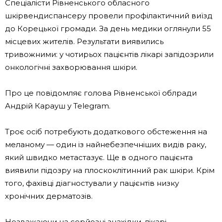
Спеціалісти Рівненського обласного
шкірвендиспансеру провели профілактичний виїзд
до Корецької громади. За день медики оглянули 55
місцевих жителів. Результати виявились
тривожними: у чотирьох пацієнтів лікарі запідозрили
онкологічні захворювання шкіри.
Про це повідомляє голова Рівненської облради
Андрій Карауш у Telegram.
Троє осіб потребують додаткового обстеження на
меланому — один із найнебезпечніших видів раку,
який швидко метастазує. Ще в одного пацієнта
виявили підозру на плоскоклітинний рак шкіри. Крім
того, фахівці діагностували у пацієнтів низку
хронічних дерматозів.
Незважаючи на серйозні знахідки, лікарі