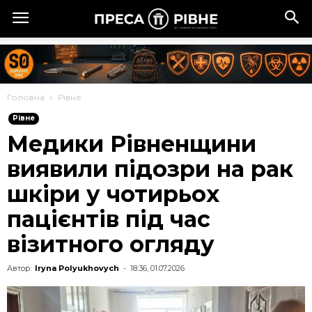
Головна
Рівне
Рівне
Медики Рівненщини
виявили підозри на рак
шкіри у чотирьох
пацієнтів під час
візитного огляду
Автор:
Iryna Polyukhovych
-
18:36, 01.07.2026