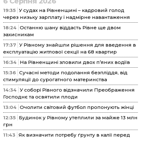
6 Серпня 2026
19:35
У судах на Рівненщині – кадровий голод
через низьку зарплату і надмірне навантаження
18:24
Останню шану віддасть Рівне ще двом
захисникам
17:37
У Рівному знайшли рішення для введення в
експлуатацію житлової секції на 68 квартир
16:34
На Рівненщині зловили двох п’яних водіїв
15:36
Сучасні методи подолання безпліддя, від
стимуляції до сурогатного материнства
14:34
У соборі Рівного відзначили Преображення
Господнє та освятили плоди
13:04
Очолити світовий футбол пропонують жінці
12:35
Будинок у Рівному утеплили за майже 13 млн
грн
11:43
Як визначити потребу ґрунту в калії перед