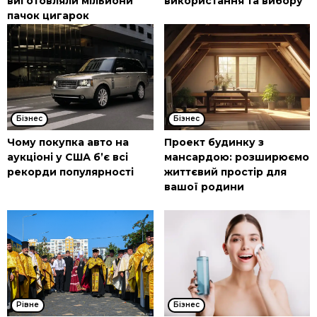
виготовляли мільйони
використання та вибору
пачок цигарок
Бізнес
Бізнес
Чому покупка авто на
Проект будинку з
аукціоні у США б’є всі
мансардою: розширюємо
рекорди популярності
життєвий простір для
вашої родини
Рівне
Бізнес