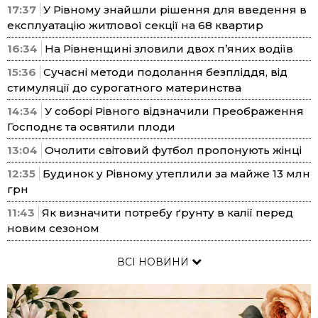
17:37
У Рівному знайшли рішення для введення в
експлуатацію житлової секції на 68 квартир
16:34
На Рівненщині зловили двох п’яних водіїв
15:36
Сучасні методи подолання безпліддя, від
стимуляції до сурогатного материнства
14:34
У соборі Рівного відзначили Преображення
Господнє та освятили плоди
13:04
Очолити світовий футбол пропонують жінці
12:35
Будинок у Рівному утеплили за майже 13 млн
грн
11:43
Як визначити потребу ґрунту в калії перед
новим сезоном
ВСІ НОВИНИ