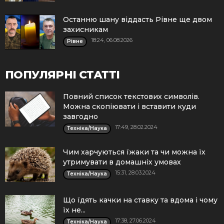
Останню шану віддасть Рівне ще двом
захисникам
18:24, 06.08.2026
Рівне
ПОПУЛЯРНІ СТАТТІ
Повний список текстових символів.
Можна скопіювати і вставити куди
завгодно
17:49, 28.02.2024
Техніка/Наука
Чим харчуються їжаки та чи можна їх
утримувати в домашніх умовах
15:31, 28.03.2024
Техніка/Наука
Що їдять качки на ставку та вдома і чому
їх не...
17:38, 27.06.2024
Техніка/Наука