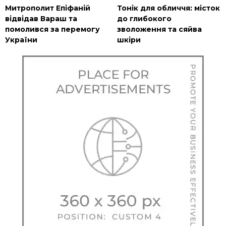
Митрополит Епіфаній
Тонік для обличчя: місток
відвідав Вараш та
до глибокого
помолився за перемогу
зволоження та сяйва
України
шкіри