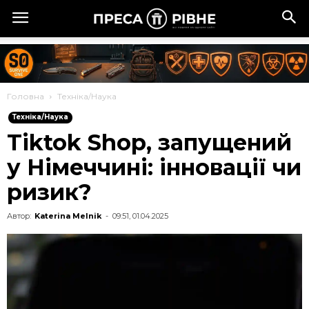
Головна
Техніка/Наука
Техніка/Наука
Tiktok Shop, запущений
у Німеччині: інновації чи
ризик?
Автор:
Katerina Melnik
-
09:51, 01.04.2025