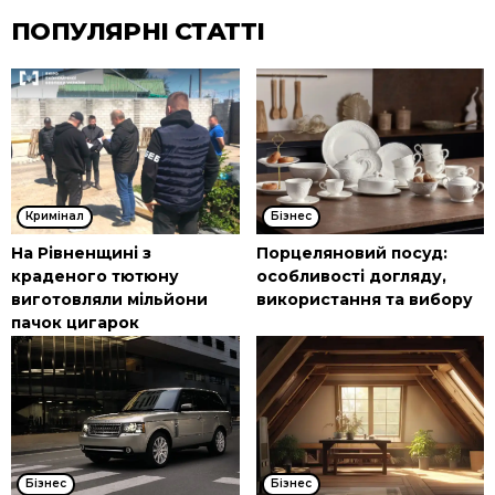
ПОПУЛЯРНІ СТАТТІ
Кримінал
Бізнес
На Рівненщині з
Порцеляновий посуд:
краденого тютюну
особливості догляду,
виготовляли мільйони
використання та вибору
пачок цигарок
Бізнес
Бізнес