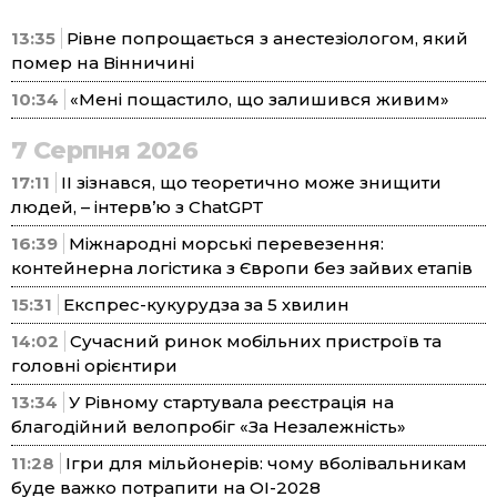
13:35
Рівне попрощається з анестезіологом, який
помер на Вінничині
10:34
«Мені пощастило, що залишився живим»
7 Серпня 2026
17:11
ІІ зізнався, що теоретично може знищити
людей, – інтерв’ю з ChatGPT
16:39
Міжнародні морські перевезення:
контейнерна логістика з Європи без зайвих етапів
15:31
Експрес-кукурудза за 5 хвилин
14:02
Сучасний ринок мобільних пристроїв та
головні орієнтири
13:34
У Рівному стартувала реєстрація на
благодійний велопробіг «За Незалежність»
11:28
Ігри для мільйонерів: чому вболівальникам
буде важко потрапити на ОІ-2028