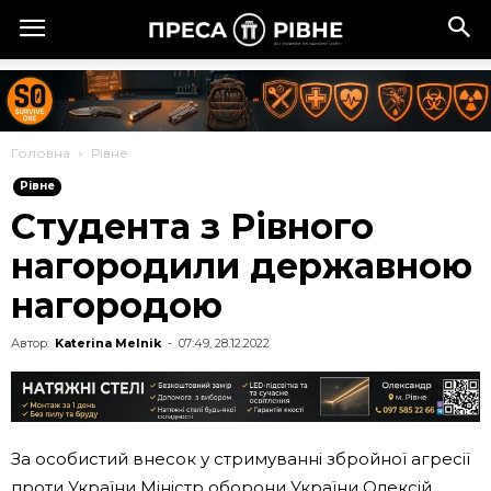
Головна
Рівне
Рівне
Студента з Рівного
нагородили державною
нагородою
Автор:
Katerina Melnik
-
07:49, 28.12.2022
За особистий внесок у стримуванні збройної агресії
проти України Міністр оборони України Олексій