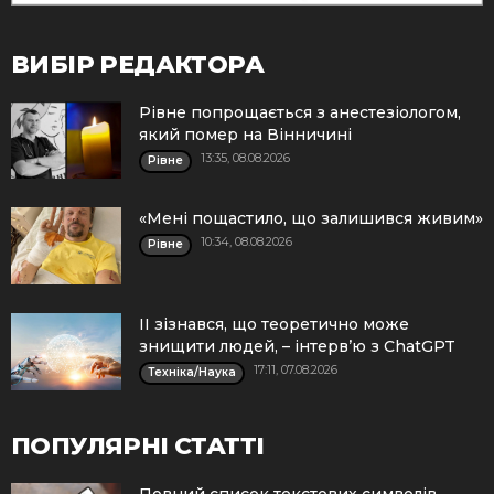
ВИБІР РЕДАКТОРА
Рівне попрощається з анестезіологом,
який помер на Вінничині
13:35, 08.08.2026
Рівне
«Мені пощастило, що залишився живим»
10:34, 08.08.2026
Рівне
ІІ зізнався, що теоретично може
знищити людей, – інтерв’ю з ChatGPT
17:11, 07.08.2026
Техніка/Наука
ПОПУЛЯРНІ СТАТТІ
Повний список текстових символів.