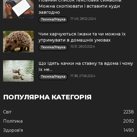
Можна скопіювати і вставити куди
завгодно
17:49, 28.02.2024
Техніка/Наука
Чим харчуються їжаки та чи можна їх
утримувати в домашніх умовах
15:31, 28.03.2024
Техніка/Наука
Що їдять качки на ставку та вдома і чому
їх не...
17:38, 27.06.2024
Техніка/Наука
ПОПУЛЯРНА КАТЕГОРІЯ
Cвіт
2238
Політика
2092
Здоров'я
1490