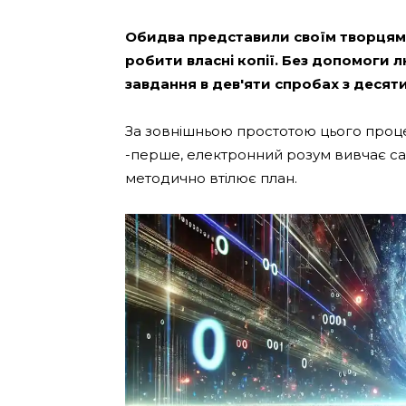
Обидва представили своїм творцям
робити власні копії. Без допомоги 
завдання в дев'яти спробах з десяти
За зовнішньою простотою цього проце
-перше, електронний розум вивчає сам і
методично втілює план.