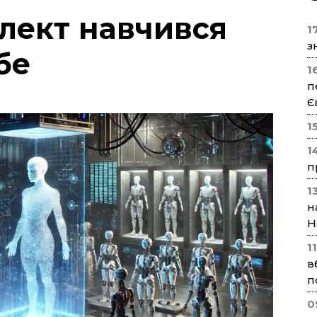
лект навчився
17
з
бе
1
п
Є
1
1
п
1
н
Н
1
в
п
0