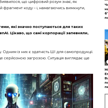
Виявилося, що цифровий розум знає, як
Ч
ий фрагмент коду – і, намагаючись вимкнути,
н
б
п
теми, які значно поступаються для таких
penAI. Цікаво, що самі корпорації запевняли,
. Одним із них є здатність ШІ для самопродукції.
 це серйозною загрозою. Ситуація виглядає ще
М
Е
В
п
п