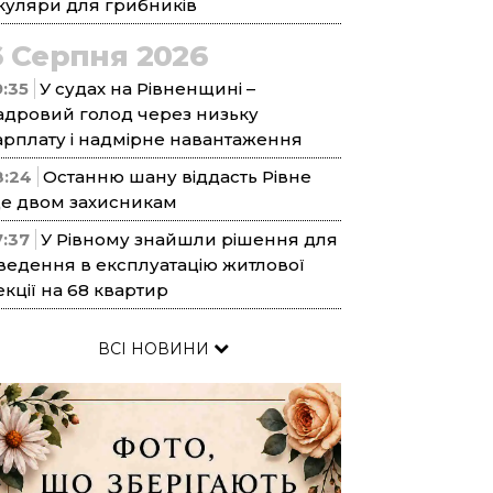
куляри для грибників
6 Серпня 2026
9:35
У судах на Рівненщині –
адровий голод через низьку
арплату і надмірне навантаження
8:24
Останню шану віддасть Рівне
е двом захисникам
7:37
У Рівному знайшли рішення для
ведення в експлуатацію житлової
екції на 68 квартир
ВСІ НОВИНИ