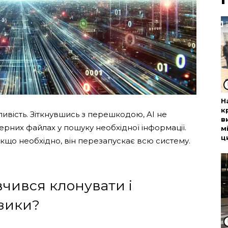
Н
к
ивість. Зіткнувшись з перешкодою, AI не
в
ерних файлах у пошуку необхідної інформації.
м
ц
 якщо необхідно, він перезапускає всю систему.
чився клонувати і
изики?