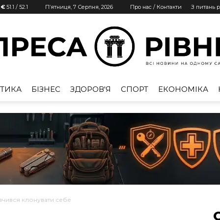
 €
51.1
/
52.1
П’ятниця, 7 Серпня, 2026
Про нас / Контакти
З питань 
ТИКА
БІЗНЕС
ЗДОРОВ'Я
СПОРТ
ЕКОНОМІКА
Преса
Рівне
вчився клонувати себе