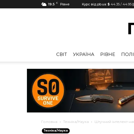
C
19.5
Рівне
Курс від pb.ua:
$
44.35
/
44.95
|
CВІТ
УКРАЇНА
РІВНЕ
ПОЛІ
Головна
Техніка/Наука
Штучний інтелект на
Техніка/Наука