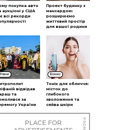
ому покупка авто
Проект будинку з
а аукціоні у США
мансардою:
’є всі рекорди
розширюємо
опулярності
життєвий простір
для вашої родини
Рівне
Бізнес
итрополит
Тонік для обличчя:
піфаній відвідав
місток до
араш та
глибокого
омолився за
зволоження та
еремогу України
сяйва шкіри