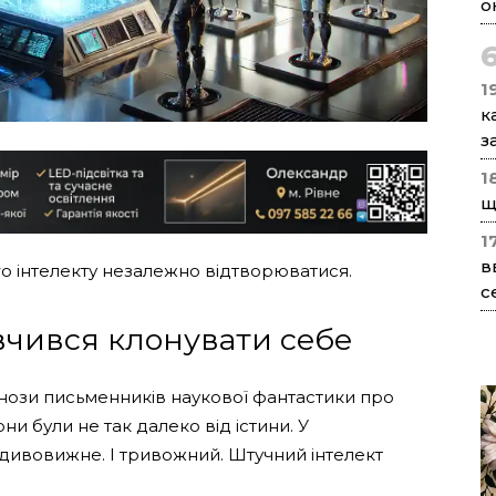
о
1
к
з
1
щ
1
в
о інтелекту незалежно відтворюватися.
с
вчився клонувати себе
огнози письменників наукової фантастики про
ни були не так далеко від істини. У
дивовижне. І тривожний. Штучний інтелект