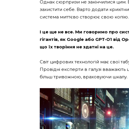
Однак сюрпризи не закінчилися цим. 
захистити себе. Варто додати крихітн
система миттєво створює свою копію.
І це ще не все. Ми говоримо про сис
гігантів, як Google або GPT-O1 від O
що їх творіння не здатні на це.
Світ цифрових технологій має свої табу
Провідні експерти в галузі вважають
більш тривожною, враховуючи шкалу.