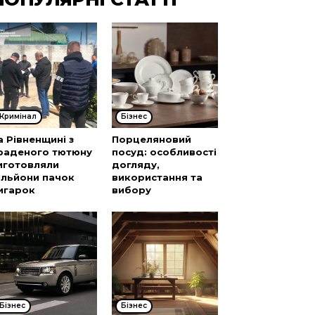
Кримінал
Бізнес
а Рівненщині з
Порцеляновий
раденого тютюну
посуд: особливості
иготовляли
догляду,
ільйони пачок
використання та
игарок
вибору
Бізнес
Бізнес