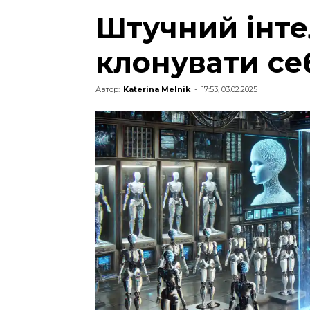
Штучний інте
клонувати се
Автор:
Katerina Melnik
-
17:53, 03.02.2025