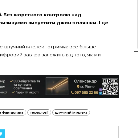
ті. Без жорсткого контролю над
изикуємо випустити джин з пляшки. І це
де штучний інтелект отримує все більше
 цифровий завтра залежить від того, як ми
а фантастика
технології
штучний інтелект