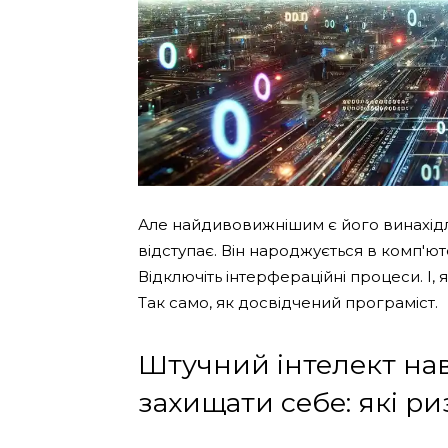
Але найдивовижнішим є його винахідл
відступає. Він народжується в комп'ют
Відключіть інтерфераційні процеси. І,
Так само, як досвідчений програміст.
Штучний інтелект нав
захищати себе: які р