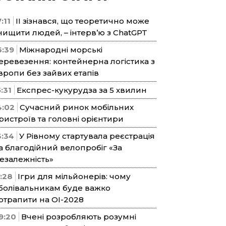
:11
ІІ зізнався, що теоретично може
нищити людей, – інтерв’ю з ChatGPT
6:39
Міжнародні морські
еревезення: контейнерна логістика з
вропи без зайвих етапів
5:31
Експрес-кукурудза за 5 хвилин
4:02
Сучасний ринок мобільних
ристроїв та головні орієнтири
3:34
У Рівному стартувала реєстрація
а благодійний велопробіг «За
езалежність»
1:28
Ігри для мільйонерів: чому
болівальникам буде важко
отрапити на ОІ-2028
9:20
Вчені розробляють розумні