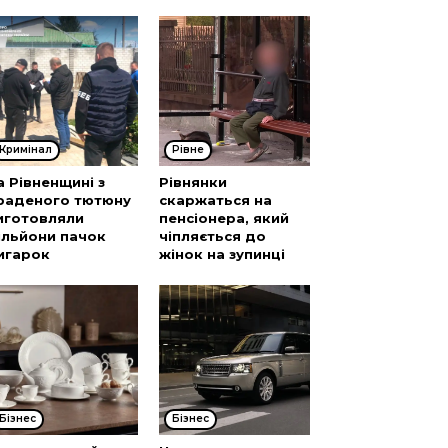
Кримінал
Рівне
а Рівненщині з
Рівнянки
раденого тютюну
скаржаться на
иготовляли
пенсіонера, який
ільйони пачок
чіпляється до
игарок
жінок на зупинці
Бізнес
Бізнес