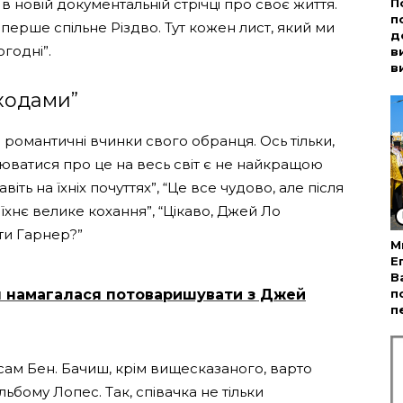
в новій документальній стрічці про своє життя.
П
п
перше спільне Різдво. Тут кожен лист, який ми
д
годні”.
в
в
дходами”
і романтичні вчинки свого обранця. Ось тільки,
юватися про це на весь світ є не найкращою
іть на їхніх почуттях”, “Це все чудово, але після
 їхнє велике кохання”, “Цікаво, Джей Ло
ти Гарнер?”
М
Е
В
л намагалася потоваришувати з Джей
п
п
і сам Бен. Бачиш, крім вищесказаного, варто
ьбому Лопес. Так, співачка не тільки