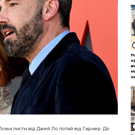
Н
к
в
м
ц
овні листи від Джей Ло потай від Гарнер. До