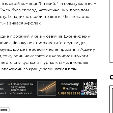
 їх своїй команді. “Я такий: “Ти показувала всім
” Джен була справді натхненна цим досвідом.
у. Їх надихає особисте життя. Як сценарист і
, – зізнався Аффлек.
 одне прохання, яке він озвучив Дженніфер у
осив співачку не створювати “стосунки для
уміє, що це не зовсім чесне прохання. Адже у
д, тому вони намагаються навчитися шукати
верто спілкується з журналістами, її чоловік
 вважаючи за краще залишатися в тіні.
Лопес