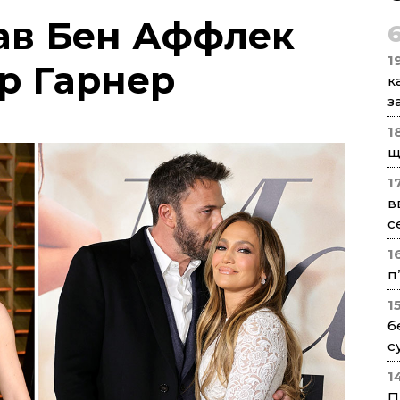
ав Бен Аффлек
1
р Гарнер
к
з
1
щ
1
в
с
1
п
1
б
с
1
П