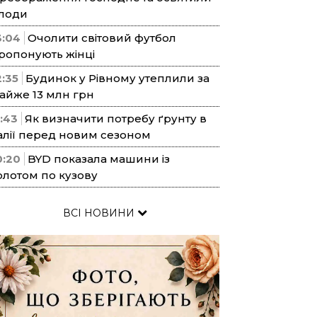
лоди
3:04
Очолити світовий футбол
ропонують жінці
2:35
Будинок у Рівному утеплили за
айже 13 млн грн
1:43
Як визначити потребу ґрунту в
алії перед новим сезоном
0:20
BYD показала машини із
олотом по кузову
ВСІ НОВИНИ