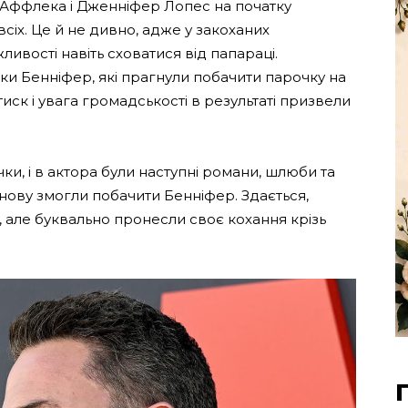
а Аффлека і Дженніфер Лопес на початку
всіх. Це й не дивно, адже у закоханих
ивості навіть сховатися від папараці.
ки Бенніфер, які прагнули побачити парочку на
й тиск і увага громадськості в результаті призвели
чки, і в актора були наступні романи, шлюби та
знову змогли побачити Бенніфер. Здається,
, але буквально пронесли своє кохання крізь