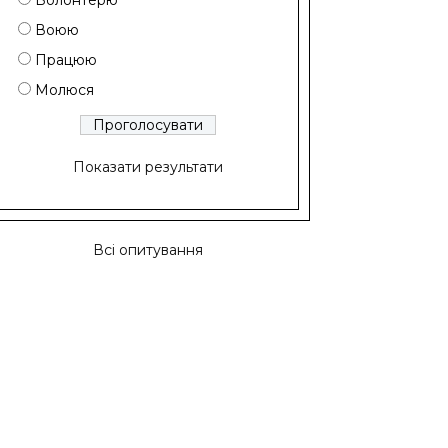
Волонтерю
Воюю
Працюю
Молюся
Показати результати
Всі опитування