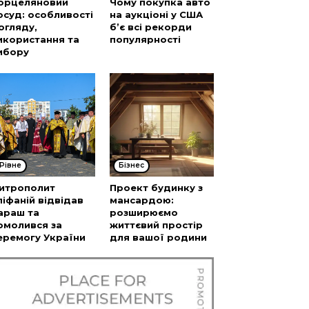
орцеляновий
Чому покупка авто
осуд: особливості
на аукціоні у США
огляду,
б’є всі рекорди
икористання та
популярності
ибору
Рівне
Бізнес
итрополит
Проект будинку з
піфаній відвідав
мансардою:
араш та
розширюємо
омолився за
життєвий простір
еремогу України
для вашої родини