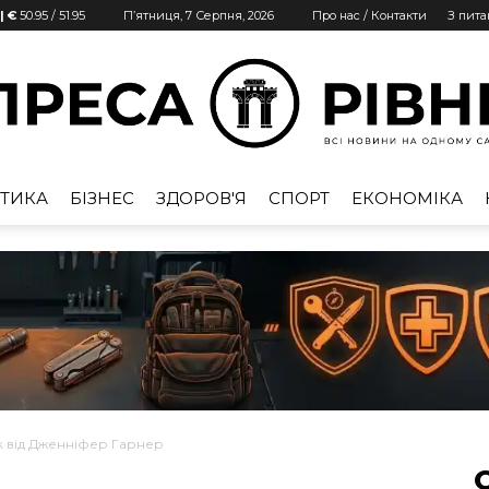
| €
50.95
/
51.95
П’ятниця, 7 Серпня, 2026
Про нас / Контакти
З пит
ТИКА
БІЗНЕС
ЗДОРОВ'Я
СПОРТ
ЕКОНОМІКА
Преса
Рівне
 від Дженніфер Гарнер