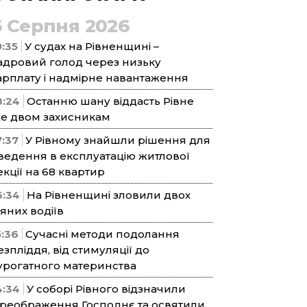
6 Серпня 2026
9:35
У судах на Рівненщині –
адровий голод через низьку
арплату і надмірне навантаження
8:24
Останню шану віддасть Рівне
е двом захисникам
7:37
У Рівному знайшли рішення для
ведення в експлуатацію житлової
екції на 68 квартир
6:34
На Рівненщині зловили двох
’яних водіїв
5:36
Сучасні методи подолання
езпліддя, від стимуляції до
урогатного материнства
4:34
У соборі Рівного відзначили
реображення Господнє та освятили