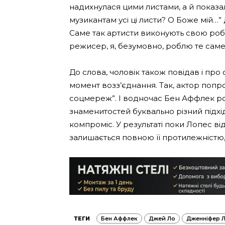
надихнулася цими листами, а й показала
музикантам усі ці листи? О Боже мій…
Саме так артисти виконують свою робот
режисер, я, безумовно, роблю те саме”
До слова, чоловік також повідав і про
момент возз’єднання. Так, актор попр
соцмереж”. І водночас Бен Аффлек роз
знаменитостей буквально різний підхі
компроміс. У результаті поки Лопес від
залишається повною її протилежністю,
ТЕГИ
Бен Аффлек
Джей Ло
Дженніфер 