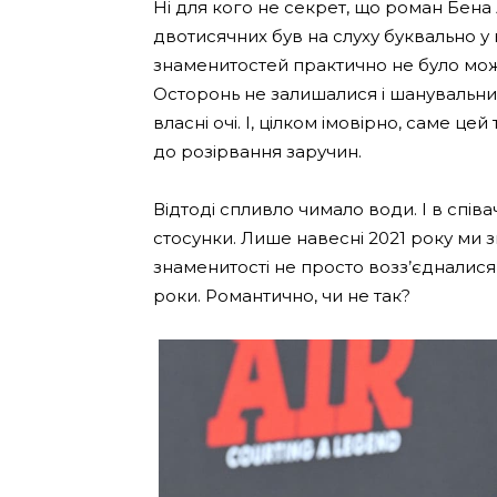
Ні для кого не секрет, що роман Бен
двотисячних був на слуху буквально у 
знаменитостей практично не було можл
Осторонь не залишалися і шанувальни
власні очі. І, цілком імовірно, саме це
до розірвання заручин.
Відтоді спливло чимало води. І в співа
стосунки. Лише навесні 2021 року ми 
знаменитості не просто возз’єдналися
роки. Романтично, чи не так?