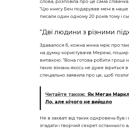
слова, розповіла про це сама співачка 
“Цю книгу Бен подарував мені в наше 
писали один одному 20 років тому і сьо
“Дві людини з різними пі
Здавалося б, кожна жінка мріє про так
на думку користувачів Мережі, пошир
витівкою. “Вона готова робити гроші нав
таких зізнань якось не дуже віриться в
спеціально заявила про це, щоб позли
Читайте також:
Як Меган Марк
Ло, але нічого не вийшло
Не в захваті від таких одкровень був 
згадати і творчий секрет останнього ал