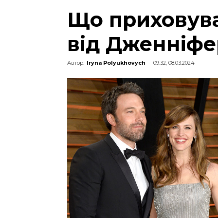
Що приховув
від Дженніфе
Автор:
Iryna Polyukhovych
-
09:32, 08.03.2024