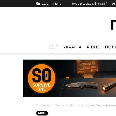
C
22.2
Рівне
Курс від pb.ua:
$
44.35
/
44.95
CВІТ
УКРАЇНА
РІВНЕ
ПОЛІ
Головна
Стиль
Що приховував Бен Аффлек
Стиль