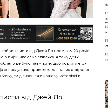
п
1
п
1
м
1
к
 любовні листи від Джей Ло протягом 20 років.
1
ею вирішила сама співачка. А тому деякі
з
роблено це було навмисне, щоб позлити екс-
Що ж послужило приводом для таких одкровень
вачку, ти дізнаєшся в нашому матеріалі в
листи від Джей Ло