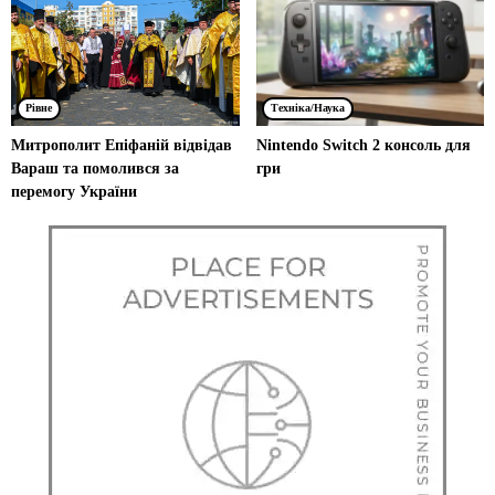
Рівне
Техніка/Наука
Митрополит Епіфаній відвідав
Nintendo Switch 2 консоль для
Вараш та помолився за
гри
перемогу України