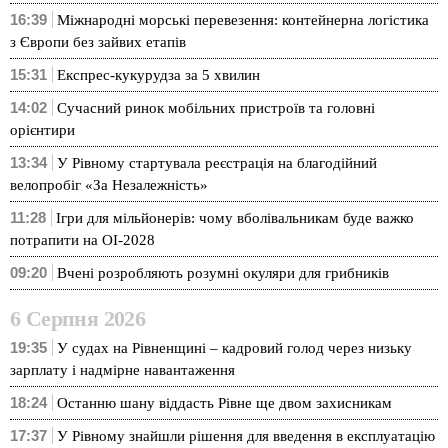
16:39
Міжнародні морські перевезення: контейнерна логістика
з Європи без зайвих етапів
15:31
Експрес-кукурудза за 5 хвилин
14:02
Сучасний ринок мобільних пристроїв та головні
орієнтири
13:34
У Рівному стартувала реєстрація на благодійний
велопробіг «За Незалежність»
11:28
Ігри для мільйонерів: чому вболівальникам буде важко
потрапити на ОІ-2028
09:20
Вчені розробляють розумні окуляри для грибників
6 Серпня 2026
19:35
У судах на Рівненщині – кадровий голод через низьку
зарплату і надмірне навантаження
18:24
Останню шану віддасть Рівне ще двом захисникам
17:37
У Рівному знайшли рішення для введення в експлуатацію