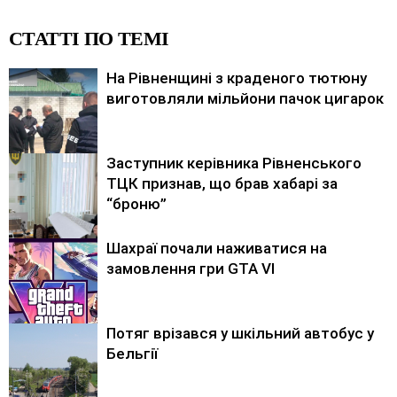
СТАТТІ ПО ТЕМІ
На Рівненщині з краденого тютюну
виготовляли мільйони пачок цигарок
Заступник керівника Рівненського
ТЦК признав, що брав хабарі за
“броню”
Шахраї почали наживатися на
замовлення гри GTA VI
Потяг врізався у шкільний автобус у
Бельгії