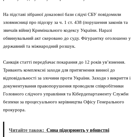
На підставі зібраної доказової бази слідчі СБУ повідомили
зловмисниці про підозру за ч. 1 ст. 438 (порушення законів та
звичаїв війни) Кримінального кодексу України. Наразі
обвинувальний акт скеровано до суду. Фігурантку оголошено у
державний та міжнародний розшук.
Санкція статті передбачає покарання до 12 років ув’язнення.
Тривають комплексні заходи для притягнення винної до
відповідальності за злочини проти України. Заходи з викриття і
документування правопорушення проводили співробітники
Головного слідчого управління та Кібердепартаменту Служби
безпеки за процесуального керівництва Офісу Генерального
прокурора.
Читайте також:
Сина підозрюють у вбивстві