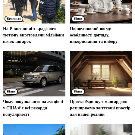
Кримінал
Бізнес
На Рівненщині з краденого
Порцеляновий посуд:
тютюну виготовляли мільйони
особливості догляду,
пачок цигарок
використання та вибору
Бізнес
Бізнес
Чому покупка авто на аукціоні
Проект будинку з мансардою:
у США б’є всі рекорди
розширюємо життєвий простір
популярності
для вашої родини