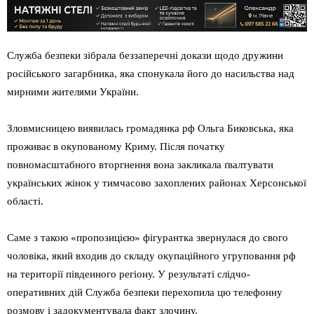
Служба безпеки зібрала беззаперечні докази щодо дружини
російського загарбника, яка спонукала його до насильства над
мирними жителями України.
Зловмисницею виявилась громадянка рф Ольга Биковська, яка
проживає в окупованому Криму. Після початку
повномасштабного вторгнення вона закликала ґвалтувати
українських жінок у тимчасово захоплених районах Херсонської
області.
Саме з такою «пропозицією» фігурантка звернулася до свого
чоловіка, який входив до складу окупаційного угруповання рф
на території південного регіону. У результаті слідчо-
оперативних дій Служба безпеки перехопила цю телефонну
розмову і задокументувала факт злочину.