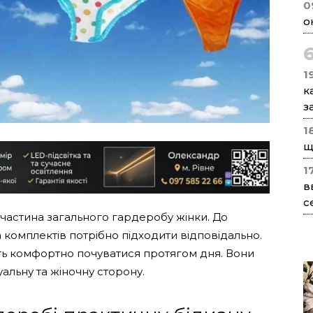
0
о
1
к
з
1
щ
1
в
с
частина загального гардеробу жінки. До
а комплектів потрібно підходити відповідально.
ть комфортно почуватися протягом дня. Вони
льну та жіночну сторону.