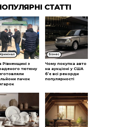
ПОПУЛЯРНІ СТАТТІ
Кримінал
Бізнес
а Рівненщині з
Чому покупка авто
раденого тютюну
на аукціоні у США
иготовляли
б’є всі рекорди
ільйони пачок
популярності
игарок