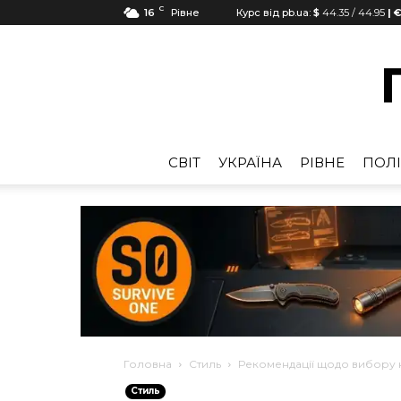
C
16
Рівне
Курс від pb.ua:
$
44.35
/
44.95
| €
CВІТ
УКРАЇНА
РІВНЕ
ПОЛІ
Головна
Стиль
Рекомендації щодо вибору 
Стиль