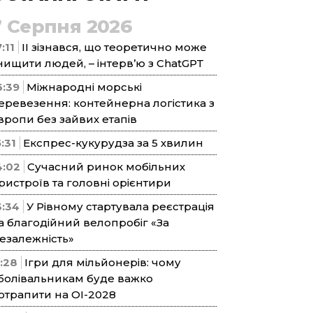
7 Серпня 2026
:11
ІІ зізнався, що теоретично може
нищити людей, – інтерв’ю з ChatGPT
6:39
Міжнародні морські
еревезення: контейнерна логістика з
вропи без зайвих етапів
5:31
Експрес-кукурудза за 5 хвилин
4:02
Сучасний ринок мобільних
ристроїв та головні орієнтири
3:34
У Рівному стартувала реєстрація
а благодійний велопробіг «За
езалежність»
1:28
Ігри для мільйонерів: чому
болівальникам буде важко
отрапити на ОІ-2028