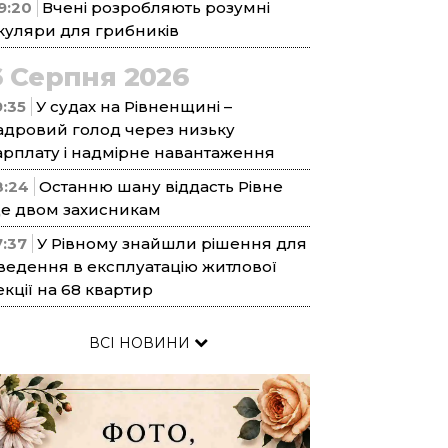
9:20
Вчені розробляють розумні
куляри для грибників
6 Серпня 2026
9:35
У судах на Рівненщині –
адровий голод через низьку
арплату і надмірне навантаження
8:24
Останню шану віддасть Рівне
е двом захисникам
7:37
У Рівному знайшли рішення для
ведення в експлуатацію житлової
екції на 68 квартир
ВСІ НОВИНИ