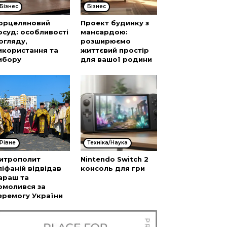
Бізнес
Бізнес
орцеляновий
Проект будинку з
осуд: особливості
мансардою:
огляду,
розширюємо
икористання та
життєвий простір
ибору
для вашої родини
Рівне
Техніка/Наука
итрополит
Nintendo Switch 2
піфаній відвідав
консоль для гри
араш та
омолився за
еремогу України