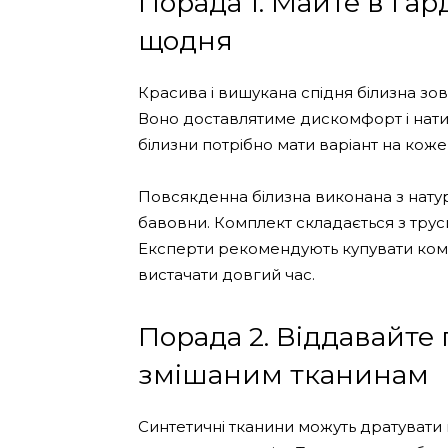
Порада 1. Майте в га
щодня
Красива і вишукана спідня білизна зо
Воно доставлятиме дискомфорт і нати
білизни потрібно мати варіант на коже
Повсякденна білизна виконана з натур
бавовни. Комплект складається з трусик
Експерти рекомендують купувати компл
вистачати довгий час.
Порада 2. Віддавайте
змішаним тканинам
Синтетичні тканини можуть дратувати 