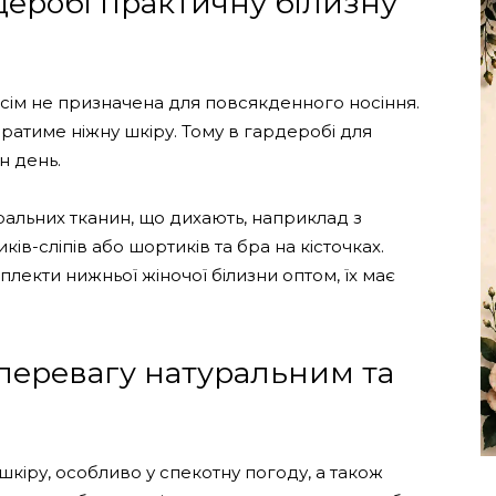
рдеробі практичну білизну
всім не призначена для повсякденного носіння.
ратиме ніжну шкіру. Тому в гардеробі для
н день.
альних тканин, що дихають, наприклад з
ів-сліпів або шортиків та бра на кісточках.
екти нижньої жіночої білизни оптом, їх має
 перевагу натуральним та
шкіру, особливо у спекотну погоду, а також