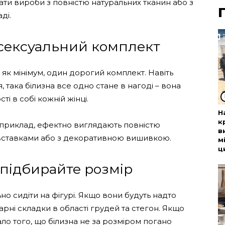
ти вироби з повністю натуральних тканин або з
ді.
 сексуальний комплект
 як мінімум, один дорогий комплект. Навіть
така білизна все одно стане в нагоді – вона
і в собі кожній жінці.
Н
к
Наприклад, ефектно виглядають повністю
в
вставками або з декоративною вишивкою.
м
ц
 підбирайте розмір
но сидіти на фігурі. Якщо вони будуть надто
рні складки в області грудей та стегон. Якщо
Мало того, що білизна не за розміром погано