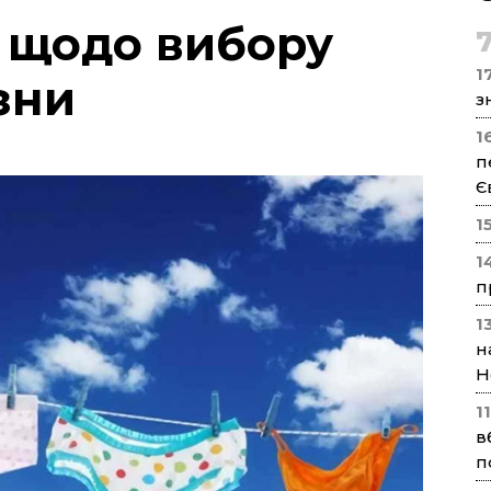
 щодо вибору
17
зни
з
1
п
Є
1
1
п
1
н
Н
1
в
п