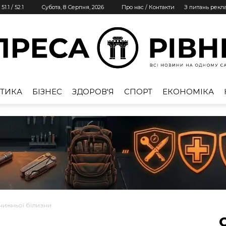
51.1
/
52.1
Субота, 8 Серпня, 2026
Про нас / Контакти
З питань рекл
ТИКА
БІЗНЕС
ЗДОРОВ'Я
СПОРТ
ЕКОНОМІКА
Преса
Рівне
нижньої білизни