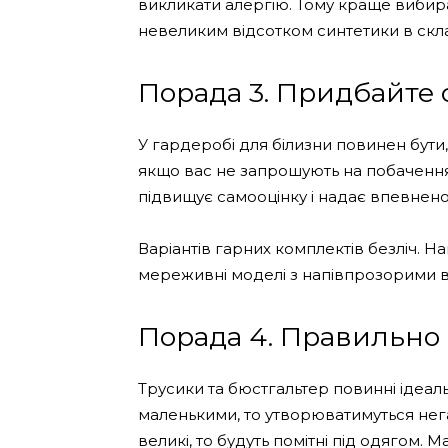
викликати алергію. Тому краще вибира
невеликим відсотком синтетики в скла
Порада 3. Придбайте
У гардеробі для білизни повинен бути,
якщо вас не запрошують на побачення, 
підвищує самооцінку і надає впевненост
Варіантів гарних комплектів безліч. 
мереживні моделі з напівпрозорими 
Порада 4. Правильно
Трусики та бюстгальтер повинні ідеаль
маленькими, то утворюватимуться нега
великі, то будуть помітні під одягом. 