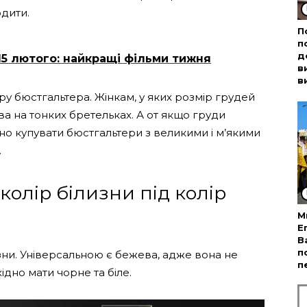
одити.
П
п
д
–15 лютого: найкращі фільми тижня
в
в
ру бюстгальтера. Жінкам, у яких розмір грудей
ва на тонких бретельках. А от якщо груди
ібно купувати бюстгальтери з великими і м’якими
.
колір білизни під колір
М
Е
В
п
изни. Універсальною є бежева, адже вона не
п
ідно мати чорне та біле.