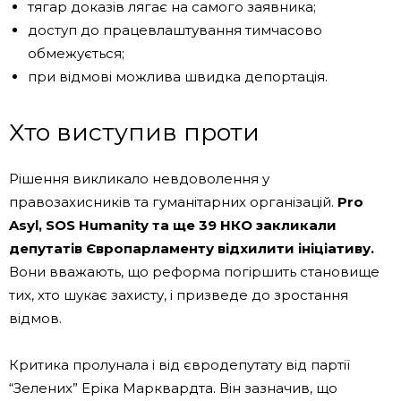
тягар доказів лягає на самого заявника;
доступ до працевлаштування тимчасово
обмежується;
при відмові можлива швидка депортація.
Хто виступив проти
Рішення викликало невдоволення у
правозахисників та гуманітарних організацій.
Pro
Asyl, SOS Humanity та ще 39 НКО закликали
депутатів Європарламенту відхилити ініціативу.
Вони вважають, що реформа погіршить становище
тих, хто шукає захисту, і призведе до зростання
відмов.
Критика пролунала і від євродепутату від партії
“Зелених” Еріка Марквардта. Він зазначив, що