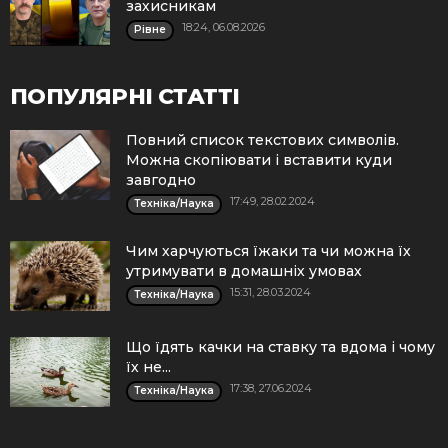
захисникам
18:24, 06.08.2026
Рівне
ПОПУЛЯРНІ СТАТТІ
Повний список текстових символів.
Можна скопіювати і вставити куди
завгодно
17:49, 28.02.2024
Техніка/Наука
Чим харчуються їжаки та чи можна їх
утримувати в домашніх умовах
15:31, 28.03.2024
Техніка/Наука
Що їдять качки на ставку та вдома і чому
їх не...
17:38, 27.06.2024
Техніка/Наука