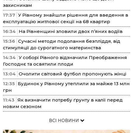
захисникам
17:37
У Рівному знайшли рішення для введення в
експлуатацію житлової секції на 68 квартир
16:34
На Рівненщині зловили двох п’яних водіїв
15:36
Сучасні методи подолання безпліддя, від
стимуляції до сурогатного материнства
14:34
У соборі Рівного відзначили Преображення
Господнє та освятили плоди
13:04
Очолити світовий футбол пропонують жінці
12:35
Будинок у Рівному утеплили за майже 13 млн
грн
11:43
Як визначити потребу ґрунту в калії перед
новим сезоном
ВСІ НОВИНИ