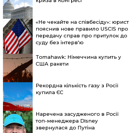
криза в Конгресі
«Не чекайте на співбесіду»: юрист
пояснив нове правило USCIS про
передачу справ про притулок до
суду без інтерв'ю
Tomahawk: Німеччина купить у
США ракети
Рекордна кількість газу з Росії
купила ЄС
Наречена засудженого в Росії
топ-менеджера Disney
звернулася до Путіна