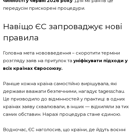
чинності у червні 2026 року
. Для мігрантів це
передусім прискорені процедури.
Навіщо ЄС запроваджує нові
правила
Головна мета нововведення – скоротити терміни
розгляду заяв на притулок та
уніфікувати підходи у
всіх країнах Євросоюзу.
Раніше кожна країна самостійно вирішувала, які
держави вважати безпечними, нагадує tagesschau.
Це призводило до відмінностей у практиці: в одних
країнах заяву схвалювали, в інших — відхиляли за тих
самих обставин. Наразі процедура стане єдиною.
Водночас, ЄС наголосив, що країни, де йдуть воєнні