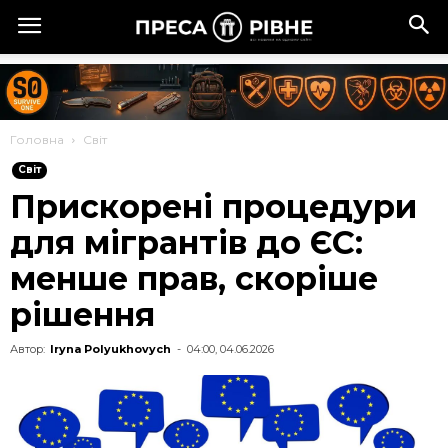
Головна
Cвіт
Cвіт
Прискорені процедури
для мігрантів до ЄС:
менше прав, скоріше
рішення
Автор:
Iryna Polyukhovych
-
04:00, 04.06.2026