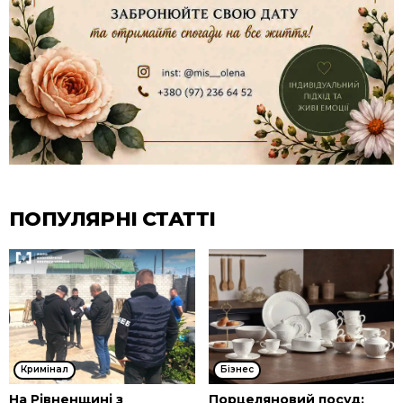
ПОПУЛЯРНІ СТАТТІ
Кримінал
Бізнес
На Рівненщині з
Порцеляновий посуд: