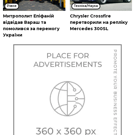
Рівне
Техніка/Наука
Митрополит Епіфаній
Chrysler Crossfire
відвідав Вараш та
перетворили на репліку
помолився за перемогу
Mercedes 300SL
України