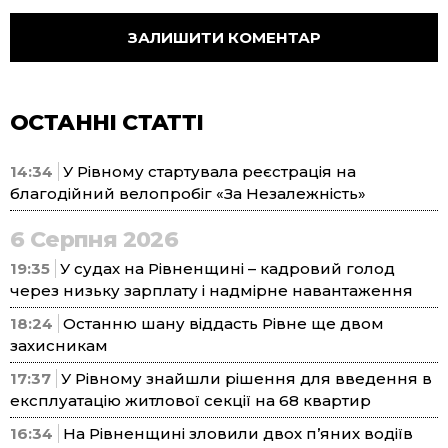
ОСТАННІ СТАТТІ
14:34
У Рівному стартувала реєстрація на
благодійний велопробіг «За Незалежність»
6 Серпня 2026
19:35
У судах на Рівненщині – кадровий голод
через низьку зарплату і надмірне навантаження
18:24
Останню шану віддасть Рівне ще двом
захисникам
17:37
У Рівному знайшли рішення для введення в
експлуатацію житлової секції на 68 квартир
16:34
На Рівненщині зловили двох п’яних водіїв