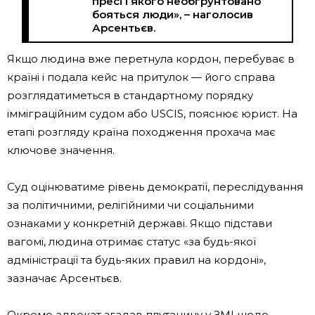
пресі і якого необґрунтовано
бояться люди», – наголосив
Арсентьєв.
Якщо людина вже перетнула кордон, перебуває в
країні і подала кейс на притулок — його справа
розглядатиметься в стандартному порядку
імміграційним судом або USCIS, пояснює юрист. На
етапі розгляду країна походження прохача має
ключове значення.
Суд оцінюватиме рівень демократії, переслідування
за політичними, релігійними чи соціальними
ознаками у конкретній державі. Якщо підстави
вагомі, людина отримає статус «за будь-якої
адміністрації та будь-яких правил на кордоні»,
зазначає Арсентьєв.
Окремо адвокат згадав плутанину у ЗМІ щодо