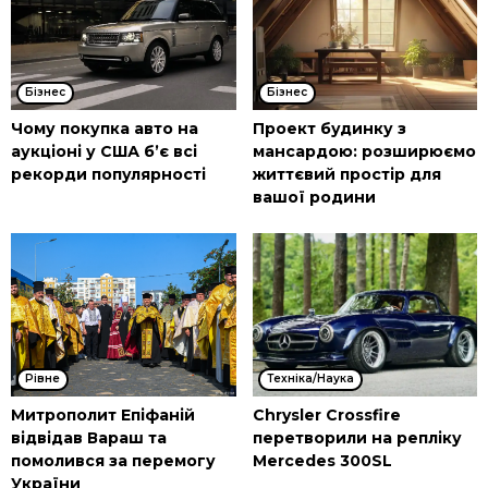
Бізнес
Бізнес
Чому покупка авто на
Проект будинку з
аукціоні у США б’є всі
мансардою: розширюємо
рекорди популярності
життєвий простір для
вашої родини
Рівне
Техніка/Наука
Митрополит Епіфаній
Chrysler Crossfire
відвідав Вараш та
перетворили на репліку
помолився за перемогу
Mercedes 300SL
України