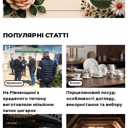
ПОПУЛЯРНІ СТАТТІ
Кримінал
Бізнес
На Рівненщині з
Порцеляновий посуд:
краденого тютюну
особливості догляду,
виготовляли мільйони
використання та вибору
пачок цигарок