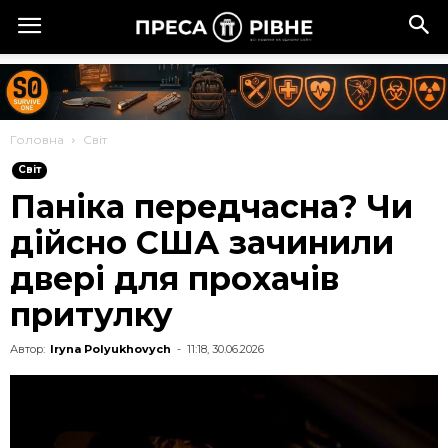
Головна
Cвіт
Cвіт
Паніка передчасна? Чи
дійсно США зачинили
двері для прохачів
притулку
Автор:
Iryna Polyukhovych
-
11:18, 30.06.2026