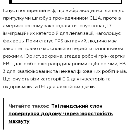
Існує і поширений міф, що вибір зводиться лише до
притулку чи шлюбу з громадянином США, проте в
американському законодавстві існує понад 17
імміграційних категорій для легалізації, наголошує
фахівець. Поки статус TPS активний, людина має
законне право і час спокійно перейти на інші візові
режими. Юрист, зокрема, згадав робочі грін-картки
EB-1 для осіб з екстраординарними здібностями, EB-
3 для кваліфікованих та некваліфікованих робітників.
Ще існують візи категорії E-2 для інвесторів та
підприємців та R-1 для релігійних діячів.
Читайте також:
Таїландський слон
повернувся додому через жорстокість
махауту