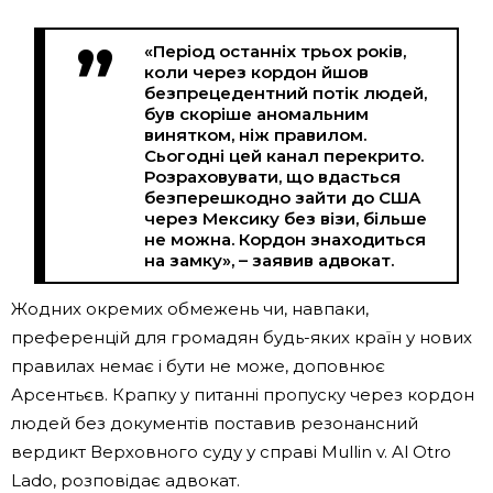
«Період останніх трьох років,
коли через кордон йшов
безпрецедентний потік людей,
був скоріше аномальним
винятком, ніж правилом.
Сьогодні цей канал перекрито.
Розраховувати, що вдасться
безперешкодно зайти до США
через Мексику без візи, більше
не можна. Кордон знаходиться
на замку», – заявив адвокат.
Жодних окремих обмежень чи, навпаки,
преференцій для громадян будь-яких країн у нових
правилах немає і бути не може, доповнює
Арсентьєв. Крапку у питанні пропуску через кордон
людей без документів поставив резонансний
вердикт Верховного суду у справі Mullin v. Al Otro
Lado, розповідає адвокат.