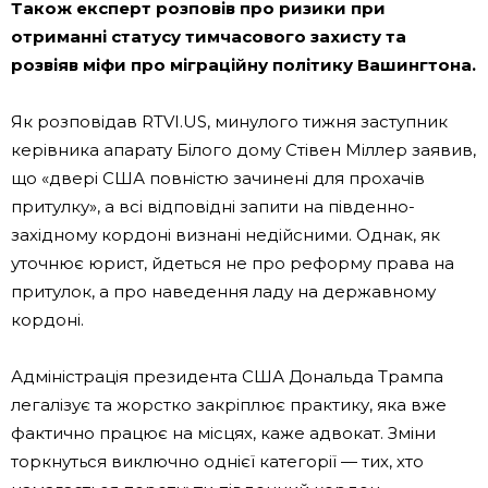
Також експерт розповів про ризики при
отриманні статусу тимчасового захисту та
розвіяв міфи про міграційну політику Вашингтона.
Як розповідав RTVI.US, минулого тижня заступник
керівника апарату Білого дому Стівен Міллер заявив,
що «двері США повністю зачинені для прохачів
притулку», а всі відповідні запити на південно-
західному кордоні визнані недійсними. Однак, як
уточнює юрист, йдеться не про реформу права на
притулок, а про наведення ладу на державному
кордоні.
Адміністрація президента США Дональда Трампа
легалізує та жорстко закріплює практику, яка вже
фактично працює на місцях, каже адвокат. Зміни
торкнуться виключно однієї категорії — тих, хто