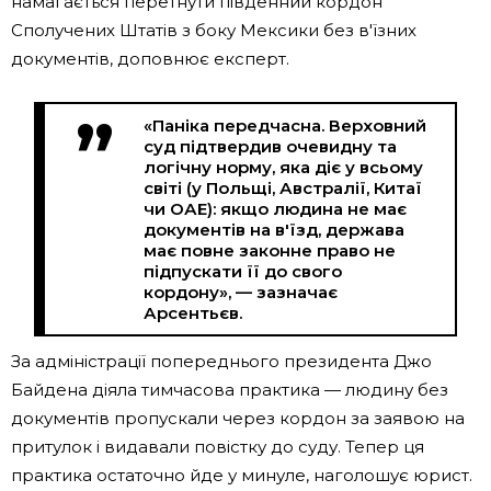
намагається перетнути південний кордон
Сполучених Штатів з боку Мексики без в'їзних
документів, доповнює експерт.
«Паніка передчасна. Верховний
суд підтвердив очевидну та
логічну норму, яка діє у всьому
світі (у Польщі, Австралії, Китаї
чи ОАЕ): якщо людина не має
документів на в'їзд, держава
має повне законне право не
підпускати її до свого
кордону», — зазначає
Арсентьєв.
За адміністрації попереднього президента Джо
Байдена діяла тимчасова практика — людину без
документів пропускали через кордон за заявою на
притулок і видавали повістку до суду. Тепер ця
практика остаточно йде у минуле, наголошує юрист.