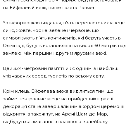
на Ейфелевій вежі, пише газета Parisien.
За інформацією видання, п’ять переплетених кілець:
синє, жовте, чорне, зелене і червоне, що
символізують п’ять континентів, які беруть участь в
Олімпіаді, будуть встановлені на висоті 60 метрів над
землею, між першим і другим ярусами вежі.
Цей 324-метровий пам’ятник є одним із найбільш
упізнаваних серед туристів по всьому світу.
Крім кілець, Ейфелева вежа виділиться тим, що
займе центральне місце на прийдешніх іграх: її
декорація стане завершальним акордом церемонії
відкриття, а також тут, на Арені Шам-де-Мар,
відбудуться змагання з пляжного волейболу.