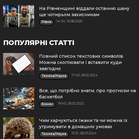
На Рівненщині віддали останню шану
ще чотирьом захисникам
14:34, 10.08.2026
Рівне
ПОПУЛЯРНІ СТАТТІ
Повний список текстових символів.
Можна скопіювати і вставити куди
завгодно
17:49, 28.02.2024
Техніка/Наука
Все, що потрібно знати, про прогнози на
баскетбол
19:45, 26.02.2023
Бізнес
Чим харчуються їжаки та чи можна їх
утримувати в домашніх умовах
15:31, 28.03.2024
Техніка/Наука