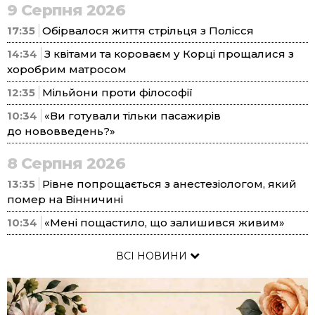
9 Серпня 2026
17:35
Обірвалося життя стрільця з Полісся
14:34
З квітами та короваєм у Корці прощалися з
хоробрим матросом
12:35
Мільйони проти філософії
10:34
«Ви готували тільки пасажирів
до нововведень?»
8 Серпня 2026
13:35
Рівне попрощається з анестезіологом, який
помер на Вінничині
10:34
«Мені пощастило, що залишився живим»
ВСІ НОВИНИ