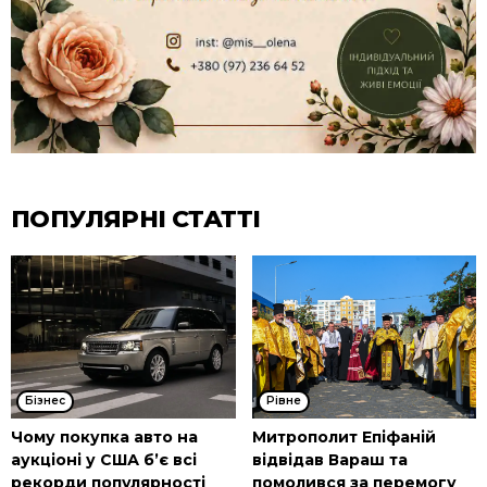
ПОПУЛЯРНІ СТАТТІ
Бізнес
Рівне
Чому покупка авто на
Митрополит Епіфаній
аукціоні у США б’є всі
відвідав Вараш та
рекорди популярності
помолився за перемогу