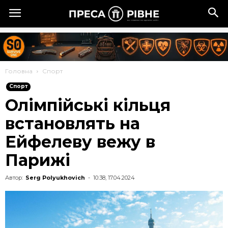
Головна
Спорт
Спорт
Олімпійські кільця
встановлять на
Ейфелеву вежу в
Парижі
Автор:
Serg Polyukhovich
-
10:38, 17.04.2024