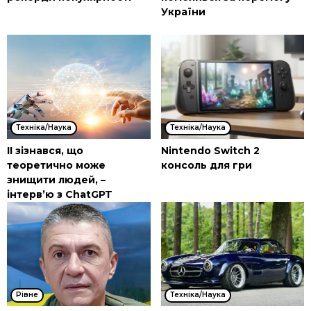
України
Техніка/Наука
Техніка/Наука
ІІ зізнався, що
Nintendo Switch 2
теоретично може
консоль для гри
знищити людей, –
інтерв’ю з ChatGPT
Рівне
Техніка/Наука