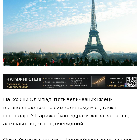
На кожній Олімпіаді п’ять величезних кілець
встановлюються на символічному місці в місті-
господарі. У Парижа було відразу кілька варіантів,
але фаворит, звісно, очевидний.
Олімпійські кільця ігор у Парижі будуть встановлені