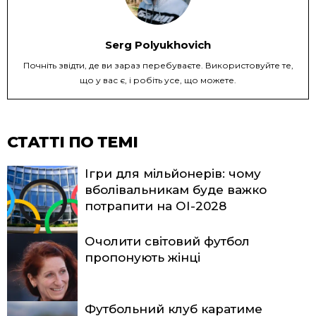
Serg Polyukhovich
Почніть звідти, де ви зараз перебуваєте. Використовуйте те,
що у вас є, і робіть усе, що можете.
СТАТТІ ПО ТЕМІ
Ігри для мільйонерів: чому
вболівальникам буде важко
потрапити на ОІ-2028
Очолити світовий футбол
пропонують жінці
Футбольний клуб каратиме