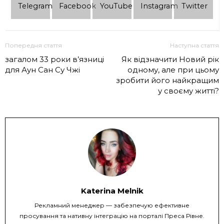
Telеgram
Facebook
YouTube
Instagram
Twitter
Попередня стаття
Наступна стаття
загалом 33 роки в’язниці
Як відзначити Новий рік
для Аун Сан Су Чжі
одному, але при цьому
зробити його найкращим
у своєму житті?
Katerina Melnik
Рекламний менеджер — забезпечую ефективне
просування та нативну інтеграцію на порталі Преса Рівне.