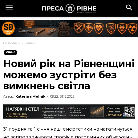
Головна
Рівне
Рівне
Новий рік на Рівненщині
можемо зустріти без
вимкнень світла
Автор:
Katerina Melnik
-
09:22, 31.12.2022
31 грудня та 1 січня наші енергетики намагатимуться
не запроваджувати графіків погодинних обмежень