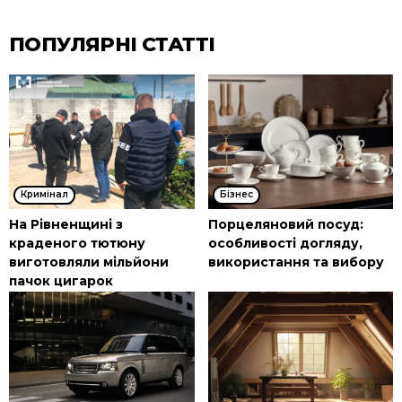
ПОПУЛЯРНІ СТАТТІ
Кримінал
Бізнес
На Рівненщині з
Порцеляновий посуд:
краденого тютюну
особливості догляду,
виготовляли мільйони
використання та вибору
пачок цигарок