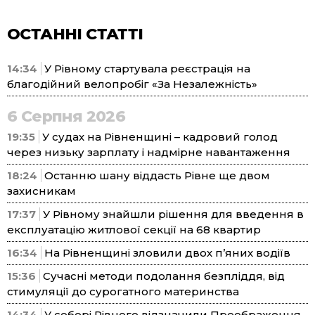
ОСТАННІ СТАТТІ
14:34
У Рівному стартувала реєстрація на
благодійний велопробіг «За Незалежність»
6 Серпня 2026
19:35
У судах на Рівненщині – кадровий голод
через низьку зарплату і надмірне навантаження
18:24
Останню шану віддасть Рівне ще двом
захисникам
17:37
У Рівному знайшли рішення для введення в
експлуатацію житлової секції на 68 квартир
16:34
На Рівненщині зловили двох п’яних водіїв
15:36
Сучасні методи подолання безпліддя, від
стимуляції до сурогатного материнства
14:34
У соборі Рівного відзначили Преображення