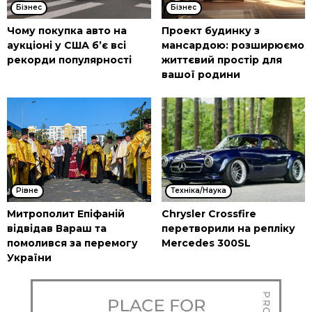
Бізнес
Бізнес
Чому покупка авто на
Проект будинку з
аукціоні у США б’є всі
мансардою: розширюємо
рекорди популярності
життєвий простір для
вашої родини
Рівне
Техніка/Наука
Митрополит Епіфаній
Chrysler Crossfire
відвідав Вараш та
перетворили на репліку
помолився за перемогу
Mercedes 300SL
України