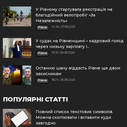
У Рівному стартувала реєстрація на
благодійний велопробіг «За
Незалежність»
14:34, 07.08.2026
Рівне
У судах на Рівненщині – кадровий голод
через низьку зарплату і...
19:35, 06.08.2026
Рівне
Останню шану віддасть Рівне ще двом
захисникам
18:24, 06.08.2026
Рівне
ПОПУЛЯРНІ СТАТТІ
Повний список текстових символів.
Можна скопіювати і вставити куди
завгодно