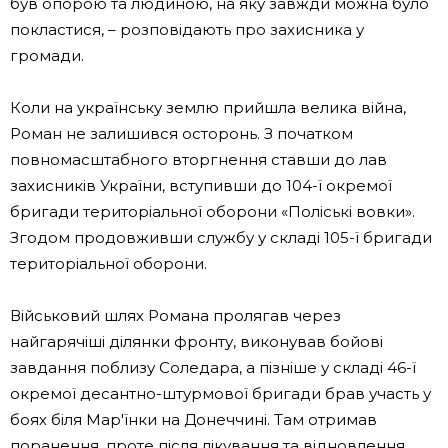
був опорою та людиною, на яку завжди можна було
покластися, – розповідають про захисника у
громади.
Коли на українську землю прийшла велика війна,
Роман не залишився осторонь. З початком
повномасштабного вторгнення ставши до лав
захисників України, вступивши до 104-ї окремої
бригади територіальної оборони «Поліські вовки».
Згодом продовживши службу у складі 105-ї бригади
територіальної оборони.
Військовий шлях Романа пролягав через
найгарячіші ділянки фронту, виконував бойові
завдання поблизу Соледара, а пізніше у складі 46-ї
окремої десантно-штурмової бригади брав участь у
боях біля Мар'їнки на Донеччині. Там отримав
поранення, проте після лікування та відновлення