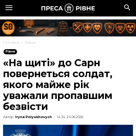
Головна
Рівне
Рівне
«На щиті» до Сарн
повернеться солдат,
якого майже рік
уважали пропавшим
безвісти
Автор:
Iryna Polyukhovych
-
14:34, 24.06.2026