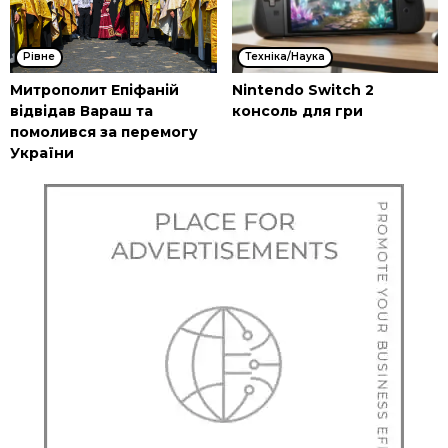
Рівне
Техніка/Наука
Митрополит Епіфаній
Nintendo Switch 2
відвідав Вараш та
консоль для гри
помолився за перемогу
України