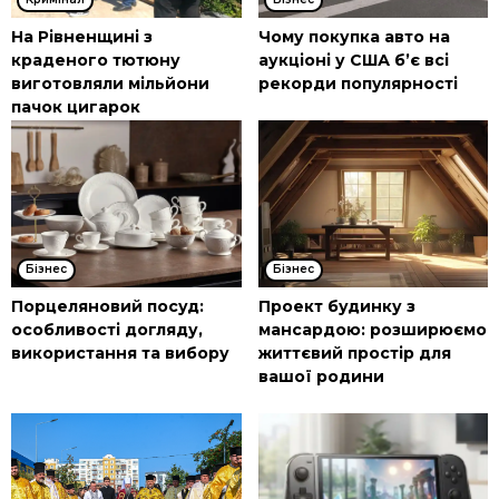
На Рівненщині з
Чому покупка авто на
краденого тютюну
аукціоні у США б’є всі
виготовляли мільйони
рекорди популярності
пачок цигарок
Бізнес
Бізнес
Порцеляновий посуд:
Проект будинку з
особливості догляду,
мансардою: розширюємо
використання та вибору
життєвий простір для
вашої родини