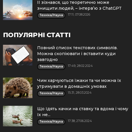
ІІ зізнався, що теоретично може
знищити людей, – інтерв’ю з ChatGPT
17:11, 07.08.2026
Техніка/Наука
ПОПУЛЯРНІ СТАТТІ
Повний список текстових символів.
Можна скопіювати і вставити куди
завгодно
17:49, 28.02.2024
Техніка/Наука
Чим харчуються їжаки та чи можна їх
утримувати в домашніх умовах
15:31, 28.03.2024
Техніка/Наука
Що їдять качки на ставку та вдома і чому
їх не...
17:38, 27.06.2024
Техніка/Наука