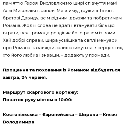
пам'яттю Героя. Висловлюємо щирі співчуття мамі
Аллі Миколаївні, синові Максиму, дружині Тетяні,
братові Давиду, всім рідним, друзям та побратимам
Романа. Жодні слова не здатні втамувати біль цієї
втрати, вся громада розділяє його разом із вами.
Хай добрі справи, щира усмішка та світлі мемуари
про Романа назавжди залишатимуться в серцях тих,
хто його любив і знавши, – додають у громади.
Прощання та поховання із Романом відбудеться
завтра, 24 червня.
Маршрут скаргового кортежу:
Початок руху містом о 10:00:
Костопільська – Європейська – Широка – Князя
Володимира