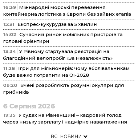
16:39
Міжнародні морські перевезення:
контейнерна логістика з Європи без зайвих етапів
15:31
Експрес-кукурудза за 5 хвилин
14:02
Сучасний ринок мобільних пристроїв та
головні орієнтири
13:34
У Рівному стартувала реєстрація на
благодійний велопробіг «За Незалежність»
11:28
Ігри для мільйонерів: чому вболівальникам
буде важко потрапити на ОІ-2028
09:20
Вчені розробляють розумні окуляри для
грибників
6 Серпня 2026
19:35
У судах на Рівненщині – кадровий голод
через низьку зарплату і надмірне навантаження
ВСІ НОВИНИ