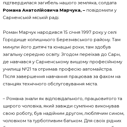
підтвердилася загибель нашого земляка, солдата
Романа Анатолійовича Марчука, –
повідомили у
Сарненській міській раді.
Роман Марчук народився 15 січня 1997 року у селі
Городище колишнього Березнівського району. Там
минули його дитячі та юнацькі роки, там здобув
загальну середню освіту. Згодом переїхав до Сарн,
де навчався у Сарненському вищому професійному
училищі №21 та отримав професію автомайстра.
Після завершення навчання працював за фахом на
станціях технічного обслуговування міста.
– Романа знали як відповідального, працьовитого та
щирого чоловіка, який завжди сумлінно виконував
свою роботу, був надійним другом, люблячим сином,
чоловіком та турботливим батьком. Для своїх рідних