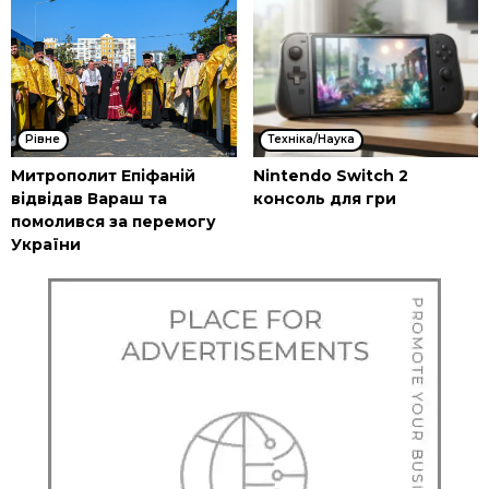
Рівне
Техніка/Наука
Митрополит Епіфаній
Nintendo Switch 2
відвідав Вараш та
консоль для гри
помолився за перемогу
України