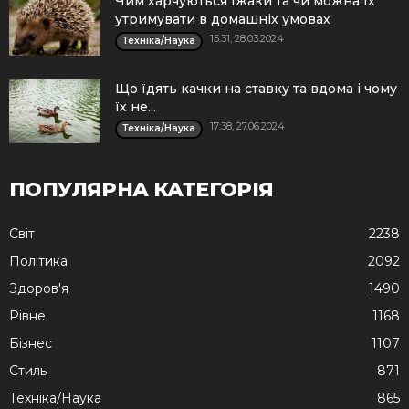
Чим харчуються їжаки та чи можна їх
утримувати в домашніх умовах
15:31, 28.03.2024
Техніка/Наука
Що їдять качки на ставку та вдома і чому
їх не...
17:38, 27.06.2024
Техніка/Наука
ПОПУЛЯРНА КАТЕГОРІЯ
Cвіт
2238
Політика
2092
Здоров'я
1490
Рівне
1168
Бізнес
1107
Стиль
871
Техніка/Наука
865