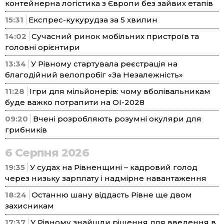
контейнерна логістика з Європи без зайвих етапів
15:31
Експрес-кукурудза за 5 хвилин
14:02
Сучасний ринок мобільних пристроїв та
головні орієнтири
13:34
У Рівному стартувала реєстрація на
благодійний велопробіг «За Незалежність»
11:28
Ігри для мільйонерів: чому вболівальникам
буде важко потрапити на ОІ-2028
09:20
Вчені розробляють розумні окуляри для
грибників
6 Серпня 2026
19:35
У судах на Рівненщині – кадровий голод
через низьку зарплату і надмірне навантаження
18:24
Останню шану віддасть Рівне ще двом
захисникам
17:37
У Рівному знайшли рішення для введення в