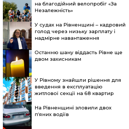
на благодійний велопробіг «За
Незалежність»
У судах на Рівненщині – кадровий
голод через низьку зарплату і
надмірне навантаження
Останню шану віддасть Рівне ще
двом захисникам
У Рівному знайшли рішення для
введення в експлуатацію
житлової секції на 68 квартир
На Рівненщині зловили двох
п’яних водіїв