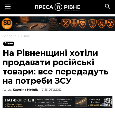
Головна
Рівне
Рівне
На Рівненщині хотіли
продавати російські
товари: все передадуть
на потреби ЗСУ
Автор:
Katerina Melnik
-
21:16, 06.12.2022