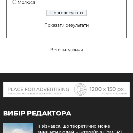
Молюся
Показати результати
Всі опитування
ВИБІР РЕДАКТОРА
ІІ зізнався, що теоретично може
знищити людей, – інтерв’ю з ChatGPT