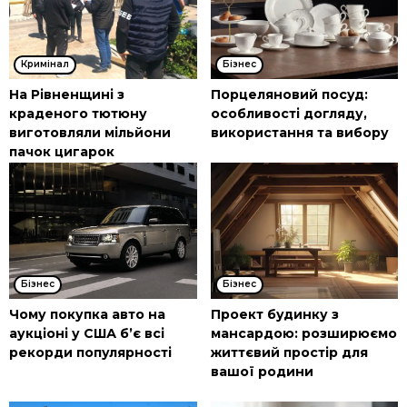
Кримінал
Бізнес
На Рівненщині з
Порцеляновий посуд:
краденого тютюну
особливості догляду,
виготовляли мільйони
використання та вибору
пачок цигарок
Бізнес
Бізнес
Чому покупка авто на
Проект будинку з
аукціоні у США б’є всі
мансардою: розширюємо
рекорди популярності
життєвий простір для
вашої родини