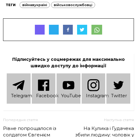
ТЕГИ
війнавукраїні
військовослужбовці
Підписуйтесь у соцмережах для максимально
швидко доступу до інформації
Telеgram
Facebook
YouTube
Instagram
Twitter
Попередня стаття
Наступна стаття
Рівне попрощалося із
На Кулика і Гудачека
солдатом Євгенієм
збили людину: чоловік у