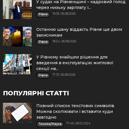
У судах на Рівненщині – кадровий голод
через низьку зарплату і...
19:35, 06.08.2026
Рівне
Останню шану віддасть Рівне ще двом
захисникам
18:24, 06.08.2026
Рівне
У Рівному знайшли рішення для
введення в експлуатацію житлової
секції на...
17:37, 06.08.2026
Рівне
ПОПУЛЯРНІ СТАТТІ
Повний список текстових символів.
Можна скопіювати і вставити куди
завгодно
17:49, 28.02.2024
Техніка/Наука