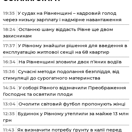
19:35
У судах на Рівненщині – кадровий голод
через низьку зарплату і надмірне навантаження
18:24
Останню шану віддасть Рівне ще двом
захисникам
17:37
У Рівному знайшли рішення для введення в
експлуатацію житлової секції на 68 квартир
16:34
На Рівненщині зловили двох п’яних водіїв
15:36
Сучасні методи подолання безпліддя, від
стимуляції до сурогатного материнства
14:34
У соборі Рівного відзначили Преображення
Господнє та освятили плоди
13:04
Очолити світовий футбол пропонують жінці
12:35
Будинок у Рівному утеплили за майже 13 млн
грн
11:43
Як визначити потребу ґрунту в калії перед