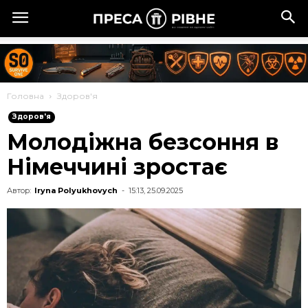
Головна
Здоров'я
Здоров'я
Молодіжна безсоння в
Німеччині зростає
Автор:
Iryna Polyukhovych
-
15:13, 25.09.2025