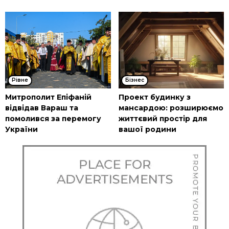
Рівне
Бізнес
Митрополит Епіфаній
Проект будинку з
відвідав Вараш та
мансардою: розширюємо
помолився за перемогу
життєвий простір для
України
вашої родини