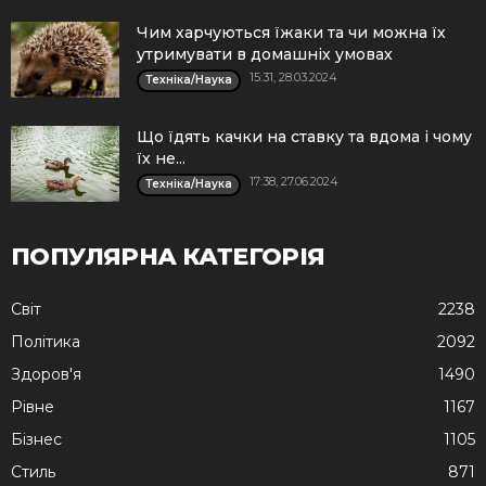
Чим харчуються їжаки та чи можна їх
утримувати в домашніх умовах
15:31, 28.03.2024
Техніка/Наука
Що їдять качки на ставку та вдома і чому
їх не...
17:38, 27.06.2024
Техніка/Наука
ПОПУЛЯРНА КАТЕГОРІЯ
Cвіт
2238
Політика
2092
Здоров'я
1490
Рівне
1167
Бізнес
1105
Стиль
871