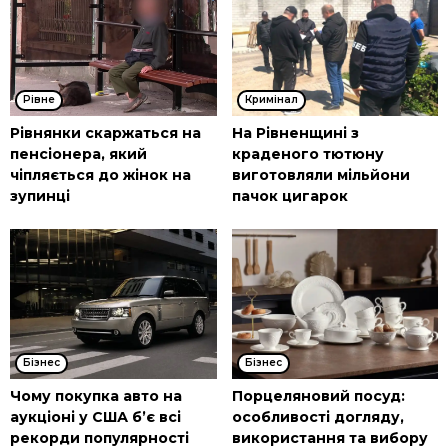
Рівне
Кримінал
Рівнянки скаржаться на
На Рівненщині з
пенсіонера, який
краденого тютюну
чіпляється до жінок на
виготовляли мільйони
зупинці
пачок цигарок
Бізнес
Бізнес
Чому покупка авто на
Порцеляновий посуд:
аукціоні у США б’є всі
особливості догляду,
рекорди популярності
використання та вибору