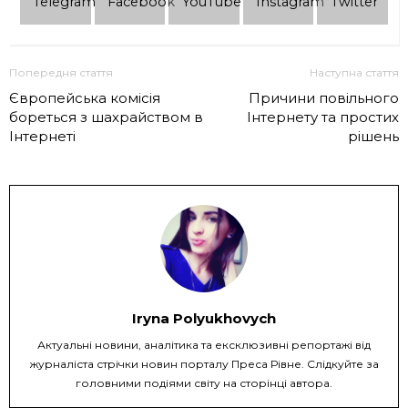
Telеgram
Facebook
YouTube
Instagram
Twitter
Попередня стаття
Наступна стаття
Європейська комісія
Причини повільного
бореться з шахрайством в
Інтернету та простих
Інтернеті
рішень
Iryna Polyukhovych
Актуальні новини, аналітика та ексклюзивні репортажі від
журналіста стрічки новин порталу Преса Рівне. Слідкуйте за
головними подіями світу на сторінці автора.