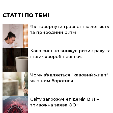
СТАТТІ ПО ТЕМІ
Як повернути травленню легкість
та природний ритм
Кава сильно знижує ризик раку та
інших хвороб печінки.
Чому з’являється “кавовий живіт” і
як з ним боротися
Світу загрожує епідемія ВІЛ –
тривожна заява ООН