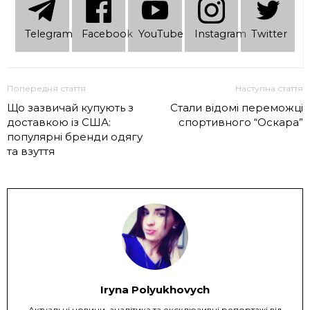
Telеgram
Facebook
YouTube
Instagram
Twitter
Попередня стаття
Наступна стаття
Що зазвичай купують з
Стали відомі переможці
доставкою із США:
спортивного “Оскара”
популярні бренди одягу
та взуття
Iryna Polyukhovych
Актуальні новини, аналітика та ексклюзивні репортажі від