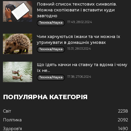
Повний список текстових символів.
Можна скопіювати і вставити куди
завгодно
17:49, 28.02.2024
Техніка/Наука
Чим харчуються їжаки та чи можна їх
утримувати в домашніх умовах
15:31, 28.03.2024
Техніка/Наука
Що їдять качки на ставку та вдома і чому
їх не...
17:38, 27.06.2024
Техніка/Наука
ПОПУЛЯРНА КАТЕГОРІЯ
Cвіт
2238
Політика
2092
Здоров'я
1490