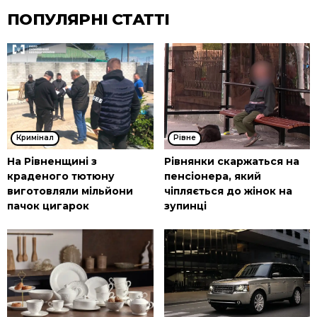
ПОПУЛЯРНІ СТАТТІ
Кримінал
Рівне
На Рівненщині з
Рівнянки скаржаться на
краденого тютюну
пенсіонера, який
виготовляли мільйони
чіпляється до жінок на
пачок цигарок
зупинці