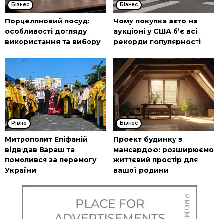
Бізнес
Бізнес
Порцеляновий посуд:
Чому покупка авто на
особливості догляду,
аукціоні у США б’є всі
використання та вибору
рекорди популярності
Рівне
Бізнес
Митрополит Епіфаній
Проект будинку з
відвідав Вараш та
мансардою: розширюємо
помолився за перемогу
життєвий простір для
України
вашої родини