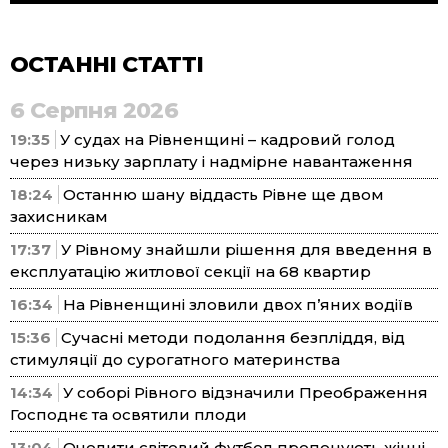
ОСТАННІ СТАТТІ
6 Серпня 2026
19:35
У судах на Рівненщині – кадровий голод
через низьку зарплату і надмірне навантаження
18:24
Останню шану віддасть Рівне ще двом
захисникам
17:37
У Рівному знайшли рішення для введення в
експлуатацію житлової секції на 68 квартир
16:34
На Рівненщині зловили двох п’яних водіїв
15:36
Сучасні методи подолання безпліддя, від
стимуляції до сурогатного материнства
14:34
У соборі Рівного відзначили Преображення
Господнє та освятили плоди
13:04
Очолити світовий футбол пропонують жінці