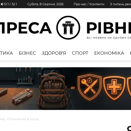
| €
51.1
/
52.1
Субота, 8 Серпня, 2026
Про нас / Контакти
З питань ре
ТИКА
БІЗНЕС
ЗДОРОВ'Я
СПОРТ
ЕКОНОМІКА
Преса
Рівне
ер. Опоненти в шоці