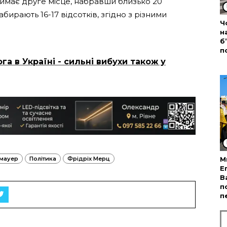
аймає друге місце, набравши близько 20
абирають 16-17 відсотків, згідно з різними
Ч
н
б
п
га в Україні - сильні вибухи також у
мауер
Політика
Фрідріх Мерц
М
Е
В
п
п