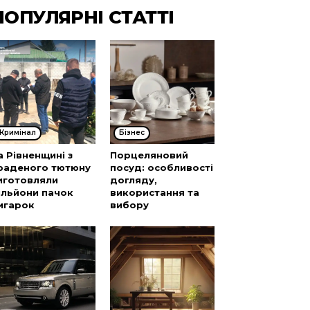
ПОПУЛЯРНІ СТАТТІ
Кримінал
Бізнес
а Рівненщині з
Порцеляновий
раденого тютюну
посуд: особливості
иготовляли
догляду,
ільйони пачок
використання та
игарок
вибору