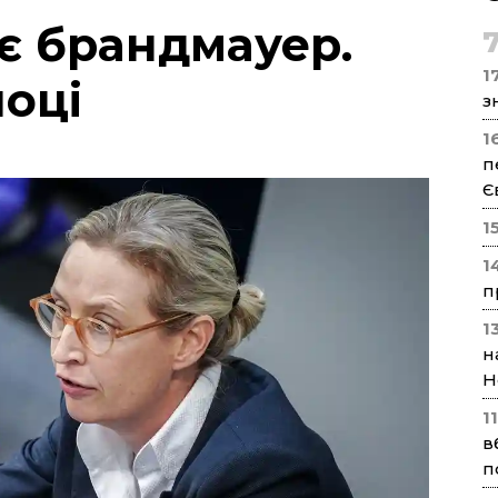
є брандмауер.
17
оці
з
1
п
Є
1
1
п
1
н
Н
1
в
п