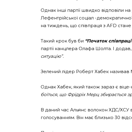
Однак інші партії швидко відповіли 
Лефентрійської соціал -демократичної
на тиждень, що співпраця з AFD стане
Такий крок був би
“Початок співпраці
партії канцлера Олафа Шолта. І дода
ситуацію”.
Зелений лідер Роберт Хабек називав
Однак Хабек, який також зараз є віце
боїться, що Фрідріх Мерц збирається з
В даний час Альянс волокон ХДС/ХСУ
голосуванням. Він має близько 30 відс