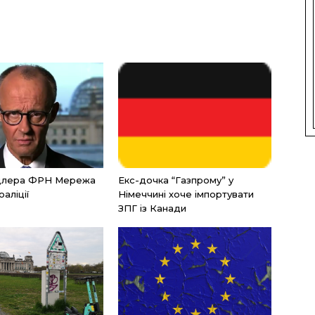
нцлера ФРН Мережа
Екс-дочка “Газпрому” у
оаліції
Німеччині хоче імпортувати
ЗПГ із Канади