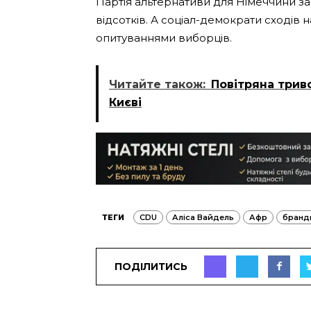
Партія альтернативи для Німеччини з
відсотків. А соціал-демократи сходів н
опитуваннями виборців.
Читайте також:
Повітряна триво
Києві
ТЕГИ
CDU
Аліса Вайдель
Афр
бранд
ПОДІЛИТИСЬ