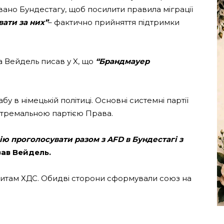
ано Бундестагу, щоб посилити правила міграції
вати за них”
– фактично прийняття підтримки
а Вейдель писав у X, що
“Брандмауер
у в німецькій політиці. Основні системні партії
стремальною партією Права.
ю проголосувати разом з AFD в Бундестагі з
зав Вейдель.
итам ХДС. Обидві сторони сформували союз на