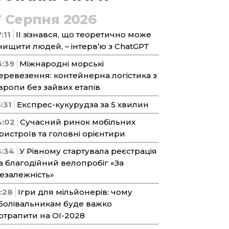
7 Серпня 2026
:11
ІІ зізнався, що теоретично може
нищити людей, – інтерв’ю з ChatGPT
6:39
Міжнародні морські
еревезення: контейнерна логістика з
вропи без зайвих етапів
5:31
Експрес-кукурудза за 5 хвилин
4:02
Сучасний ринок мобільних
ристроїв та головні орієнтири
3:34
У Рівному стартувала реєстрація
а благодійний велопробіг «За
езалежність»
1:28
Ігри для мільйонерів: чому
болівальникам буде важко
отрапити на ОІ-2028