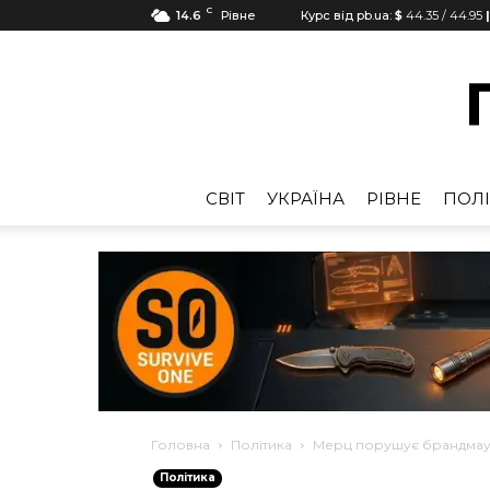
C
14.6
Рівне
Курс від pb.ua:
$
44.35
/
44.95
CВІТ
УКРАЇНА
РІВНЕ
ПОЛІ
Головна
Політика
Мерц порушує брандмау
Політика