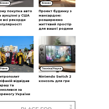
Бізнес
Бізнес
ому покупка авто
Проект будинку з
а аукціоні у США
мансардою:
’є всі рекорди
розширюємо
опулярності
життєвий простір
для вашої родини
Рівне
Техніка/Наука
итрополит
Nintendo Switch 2
піфаній відвідав
консоль для гри
араш та
омолився за
еремогу України