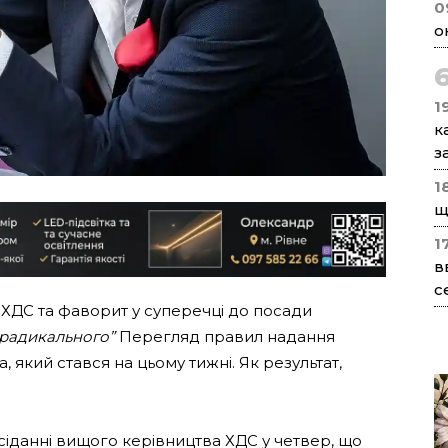
0
о
1
к
з
1
щ
1
в
с
 ХДС та фаворит у суперечці до посади
“радикального”
Перегляд правил надання
, який стався на цьому тижні. Як результат,
сіданні вищого керівництва ХДС у четвер, що