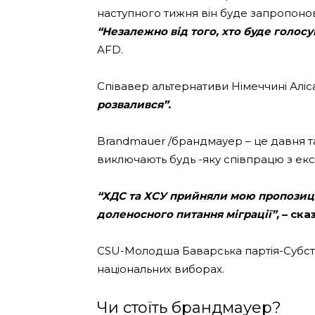
наступного тижня він буде запропонов
“Незалежно від того, хто буде голосу
AFD.
Співавер альтернативи Німеччині Аліс
розвалився”.
Brandmauer /брандмауер – це давня таб
виключають будь -яку співпрацю з ек
“ХДС та ХСУ прийняли мою пропозиці
доленосного питання міграції”,
– ска
CSU-Молодша Баварська партія-Субст
національних виборах.
Чи стоїть брандмауер?