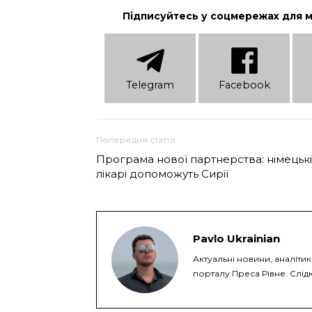
Підписуйтесь у соцмережах для 
Telеgram
Facebook
Попередня стаття
Програма нової партнерства: німецькі
лікарі допоможуть Сирії
Pavlo Ukrainian
Актуальні новини, аналіти
порталу Преса Рівне. Слідк