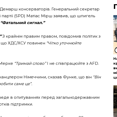
на Демарш консерваторів. Генеральний секретар
 партії (SPD) Матіас Мірш заявив, що шпигель
“Фатальний сигнал.”
”
З крайнім правим правом, повідомив політик з
в, що ХДС/ХСУ повинен
“Чітко уточнюйте
Н
 Мерке
“Тримай слово”
І не співпрацюйте з AFD.
к
в
м
-канцлером Німеччини, сказав Функе, що він
“Він
ц
робити саме це”.
 веде в опитуваннях перед загальнодержавним
отків підтримки.