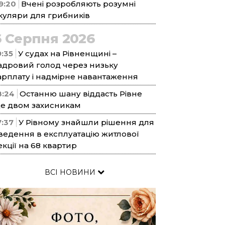
9:20
Вчені розробляють розумні
куляри для грибників
6 Серпня 2026
9:35
У судах на Рівненщині –
адровий голод через низьку
арплату і надмірне навантаження
8:24
Останню шану віддасть Рівне
е двом захисникам
7:37
У Рівному знайшли рішення для
ведення в експлуатацію житлової
екції на 68 квартир
ВСІ НОВИНИ