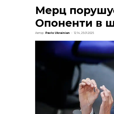
Мерц порушу
Опоненти в ш
Автор:
Pavlo Ukrainian
-
12:14, 25.01.2025