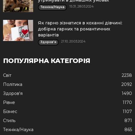
утримувати в домашніх умовах
15:31, 28.03.2024
Техніка/Наука
Як гарно зізнатися в коханні дівчині:
добірка гарних та романтичних
варіантів
21:10, 20.03.2024
Здоров'я
ПОПУЛЯРНА КАТЕГОРІЯ
Cвіт
2238
Політика
2092
Здоров'я
1490
Рівне
1170
Бізнес
1107
Стиль
871
Техніка/Наука
865