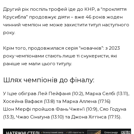
Другий рік поспіль трофей їде до КНР, а “прокляття
Крусибла” продовжує діяти – вже 46 років жоден
чинний чемпіон не може захистити титул наступного
року.
Крім того, продовжилася серія “новачків”: з 2023
року чемпіонами стають лише ті снукеристи, які
раніше не мали цього титулу.
Шлях чемпіонів до фіналу:
У Іцзе обіграв Лей Пейфаня (10:2), Марка Селбі (13:11),
Хосейна Вафаєя (13:8) та Марка Аллена (17:16)
Шон Мерфі пройшов Фань Чжен’ї (10:9), Сяо Годуна
(13:3), Чжао Сіньтуна (13:10) та Джона Хіггінса (17:15).