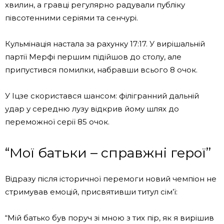
хвилин, а гравці регулярно радували публіку
півсотенними серіями та сенчурі.
Кульмінація настала за рахунку 17:17. У вирішальній
партії Мерфі першим підійшов до столу, але
припустився помилки, набравши всього 8 очок.
У Іцзе скористався шансом: філігранний дальній
удар у середню лузу відкрив йому шлях до
переможної серії 85 очок.
“Мої батьки – справжні герої”
Відразу після історичної перемоги новий чемпіон не
стримував емоцій, присвятивши титул сім’ї:
“Мій батько був поруч зі мною з тих пір, як я вирішив