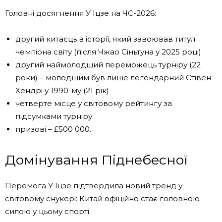
Головні досягнення У Іцзе на ЧС-2026:
другий китаєць в історії, який завоював титул
чемпіона світу (після Чжао Сіньтуна у 2025 році)
другий наймолодший переможець турніру (22
роки) – молодшим був лише легендарний Стівен
Хендрі у 1990-му (21 рік)
четверте місце у світовому рейтингу за
підсумками турніру
призові – £500 000.
Домінування Піднебесної
Перемога У Іцзе підтвердила новий тренд у
світовому снукері: Китай офіційно стає головною
силою у цьому спорті.