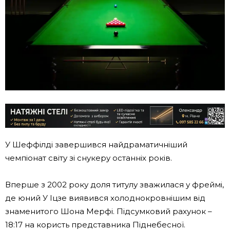
У Шеффілді завершився найдраматичніший
чемпіонат світу зі снукеру останніх років.
Вперше з 2002 року доля титулу зважилася у фреймі,
де юний У Іцзе виявився холоднокровнішим від
знаменитого Шона Мерфі. Підсумковий рахунок –
18:17 на користь представника Піднебесної.