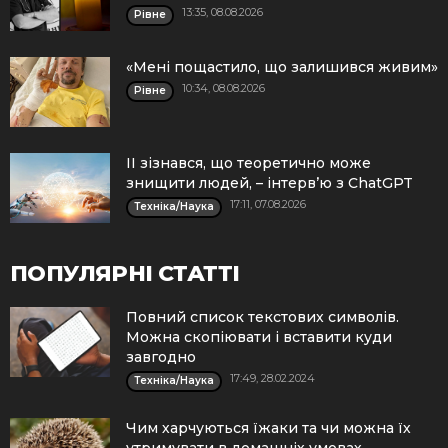
13:35, 08.08.2026
Рівне
«Мені пощастило, що залишився живим»
10:34, 08.08.2026
Рівне
ІІ зізнався, що теоретично може
знищити людей, – інтерв’ю з ChatGPT
17:11, 07.08.2026
Техніка/Наука
ПОПУЛЯРНІ СТАТТІ
Повний список текстових символів.
Можна скопіювати і вставити куди
завгодно
17:49, 28.02.2024
Техніка/Наука
Чим харчуються їжаки та чи можна їх