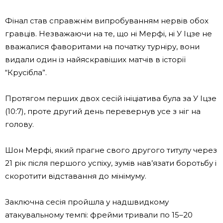
Фінал став справжнім випробуванням нервів обох
гравців. Незважаючи на те, що ні Мерфі, ні У Іцзе не
вважалися фаворитами на початку турніру, вони
видали один із найяскравіших матчів в історії
“Крусібла”.
Протягом перших двох сесій ініціатива була за У Іцзе
(10:7), проте другий день перевернув усе з ніг на
голову.
Шон Мерфі, який прагне свого другого титулу через
21 рік після першого успіху, зумів нав’язати боротьбу і
скоротити відставання до мінімуму.
Заключна сесія пройшла у надшвидкому
атакувальному темпі: фрейми тривали по 15–20