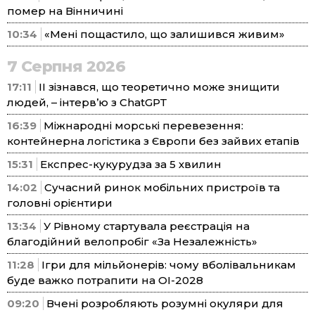
помер на Вінничині
10:34
«Мені пощастило, що залишився живим»
7 Серпня 2026
17:11
ІІ зізнався, що теоретично може знищити
людей, – інтерв’ю з ChatGPT
16:39
Міжнародні морські перевезення:
контейнерна логістика з Європи без зайвих етапів
15:31
Експрес-кукурудза за 5 хвилин
14:02
Сучасний ринок мобільних пристроїв та
головні орієнтири
13:34
У Рівному стартувала реєстрація на
благодійний велопробіг «За Незалежність»
11:28
Ігри для мільйонерів: чому вболівальникам
буде важко потрапити на ОІ-2028
09:20
Вчені розробляють розумні окуляри для