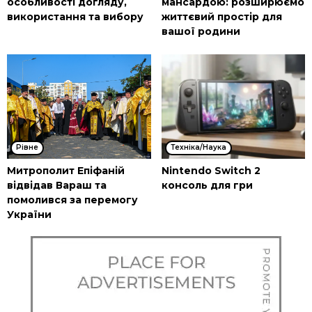
особливості догляду,
мансардою: розширюємо
використання та вибору
життєвий простір для
вашої родини
Рівне
Техніка/Наука
Митрополит Епіфаній
Nintendo Switch 2
відвідав Вараш та
консоль для гри
помолився за перемогу
України