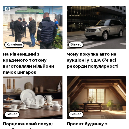
Кримінал
Бізнес
На Рівненщині з
Чому покупка авто на
краденого тютюну
аукціоні у США б’є всі
виготовляли мільйони
рекорди популярності
пачок цигарок
Бізнес
Бізнес
Порцеляновий посуд:
Проект будинку з