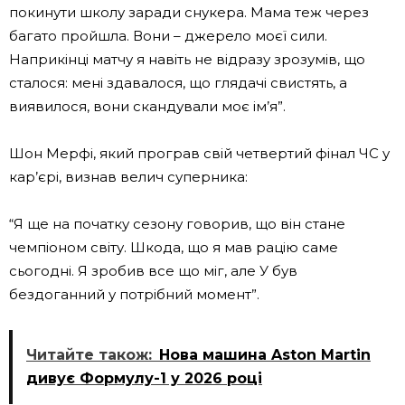
покинути школу заради снукера. Мама теж через
багато пройшла. Вони – джерело моєї сили.
Наприкінці матчу я навіть не відразу зрозумів, що
сталося: мені здавалося, що глядачі свистять, а
виявилося, вони скандували моє ім’я”.
Шон Мерфі, який програв свій четвертий фінал ЧС у
кар’єрі, визнав велич суперника:
“Я ще на початку сезону говорив, що він стане
чемпіоном світу. Шкода, що я мав рацію саме
сьогодні. Я зробив все що міг, але У був
бездоганний у потрібний момент”.
Читайте також:
Нова машина Aston Martin
дивує Формулу-1 у 2026 році