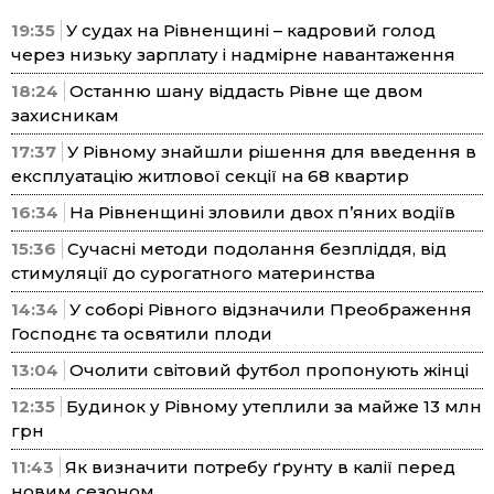
19:35
У судах на Рівненщині – кадровий голод
через низьку зарплату і надмірне навантаження
18:24
Останню шану віддасть Рівне ще двом
захисникам
17:37
У Рівному знайшли рішення для введення в
експлуатацію житлової секції на 68 квартир
16:34
На Рівненщині зловили двох п’яних водіїв
15:36
Сучасні методи подолання безпліддя, від
стимуляції до сурогатного материнства
14:34
У соборі Рівного відзначили Преображення
Господнє та освятили плоди
13:04
Очолити світовий футбол пропонують жінці
12:35
Будинок у Рівному утеплили за майже 13 млн
грн
11:43
Як визначити потребу ґрунту в калії перед
новим сезоном