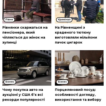
Рівне
Кримінал
Рівнянки скаржаться на
На Рівненщині з
пенсіонера, який
краденого тютюну
чіпляється до жінок на
виготовляли мільйони
зупинці
пачок цигарок
Бізнес
Бізнес
Чому покупка авто на
Порцеляновий посуд:
аукціоні у США б’є всі
особливості догляду,
рекорди популярності
використання та вибору