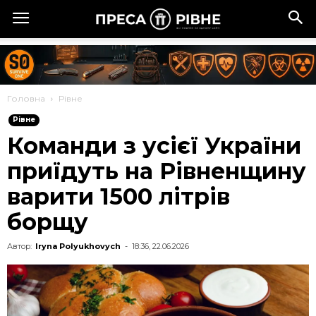
Головна
Рівне
Рівне
Команди з усієї України
приїдуть на Рівненщину
варити 1500 літрів
борщу
Автор:
Iryna Polyukhovych
-
18:36, 22.06.2026