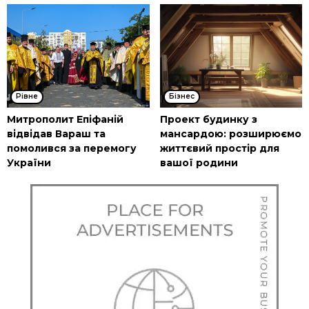
Рівне
Бізнес
Митрополит Епіфаній
Проект будинку з
відвідав Вараш та
мансардою: розширюємо
помолився за перемогу
життєвий простір для
України
вашої родини