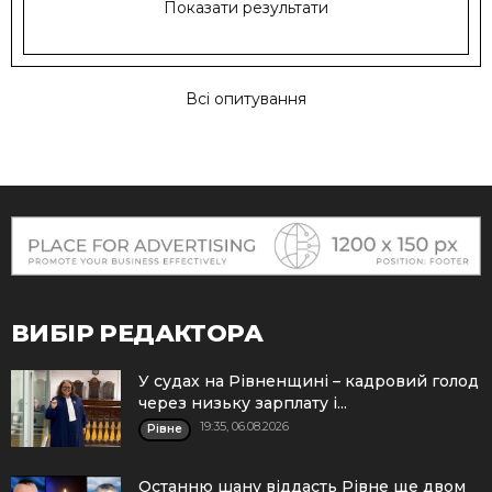
Показати результати
Всі опитування
ВИБІР РЕДАКТОРА
У судах на Рівненщині – кадровий голод
через низьку зарплату і...
19:35, 06.08.2026
Рівне
Останню шану віддасть Рівне ще двом