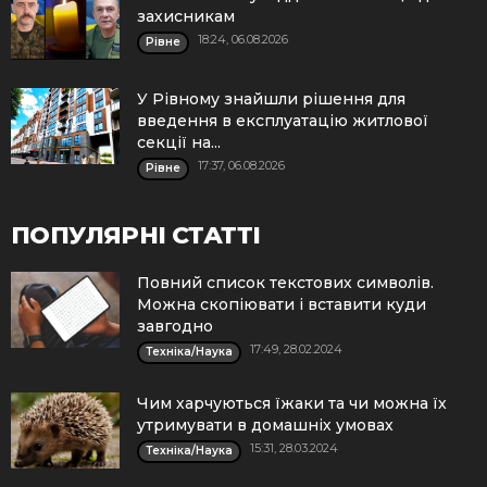
захисникам
18:24, 06.08.2026
Рівне
У Рівному знайшли рішення для
введення в експлуатацію житлової
секції на...
17:37, 06.08.2026
Рівне
ПОПУЛЯРНІ СТАТТІ
Повний список текстових символів.
Можна скопіювати і вставити куди
завгодно
17:49, 28.02.2024
Техніка/Наука
Чим харчуються їжаки та чи можна їх
утримувати в домашніх умовах
15:31, 28.03.2024
Техніка/Наука