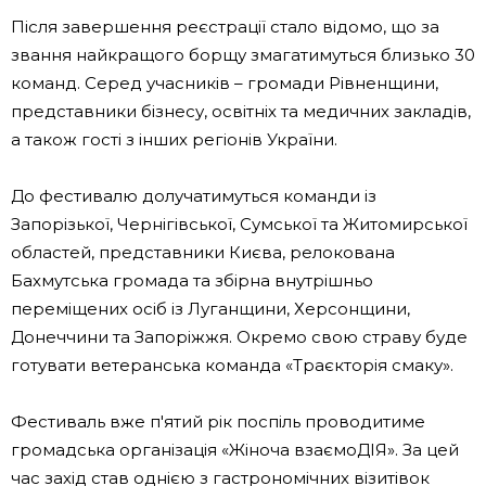
Після завершення реєстрації стало відомо, що за
звання найкращого борщу змагатимуться близько 30
команд. Серед учасників – громади Рівненщини,
представники бізнесу, освітніх та медичних закладів,
а також гості з інших регіонів України.
До фестивалю долучатимуться команди із
Запорізької, Чернігівської, Сумської та Житомирської
областей, представники Києва, релокована
Бахмутська громада та збірна внутрішньо
переміщених осіб із Луганщини, Херсонщини,
Донеччини та Запоріжжя. Окремо свою страву буде
готувати ветеранська команда «Траєкторія смаку».
Фестиваль вже п'ятий рік поспіль проводитиме
громадська організація «Жіноча взаємоДІЯ». За цей
час захід став однією з гастрономічних візитівок