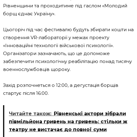
Рівненщини та проходитиме під гаслом «Молодий
борщ єднає Україну».
Цьогоріч під час фестивалю будуть збирати кошти на
створення VR-лабораторії у межах проекту
«Інноваційні технології військової психології».
Організатори зазначають, що це допоможе
забезпечити психологічну реабілітацію понад тисячу
военнослужбовців щороку.
Захід розпочнеться о 12:00, а дегустація борщів
стартує після 16:00.
Читайте також:
Рівненські актори зібрали
півмільйона гривень на гривень: стільки ж
театру не вистачає до повної суми