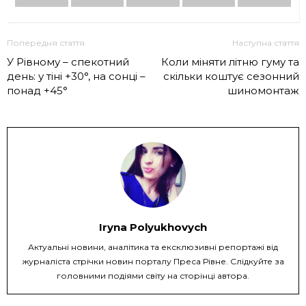
Попередня стаття
Наступна стаття
У Рівному – спекотний
Коли міняти літню гуму та
день: у тіні +30°, на сонці –
скільки коштує сезонний
понад +45°
шиномонтаж
Iryna Polyukhovych
Актуальні новини, аналітика та ексклюзивні репортажі від
журналіста стрічки новин порталу Преса Рівне. Слідкуйте за
головними подіями світу на сторінці автора.