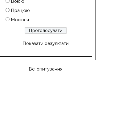
Воюю
Працюю
Молюся
Показати результати
Всі опитування