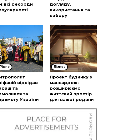
’є всі рекорди
догляду,
опулярності
використання та
вибору
Рівне
Бізнес
итрополит
Проект будинку з
піфаній відвідав
мансардою:
араш та
розширюємо
омолився за
життєвий простір
еремогу України
для вашої родини