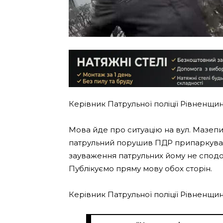
Керівник Патрульної поліції Рівненщи
Мова йде про ситуацію на вул. Мазепи
патрульний порушив ПДР припаркував
зауваження патрульних йому не сподо
Публікуємо пряму мову обох сторін.
Керівник Патрульної поліції Рівненщи