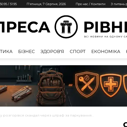
50.95
/
51.95
П’ятниця, 7 Серпня, 2026
Про нас / Контакти
З питань
ТИКА
БІЗНЕС
ЗДОРОВ'Я
СПОРТ
ЕКОНОМІКА
Преса
Рівне
му розгорівся скандал через штраф за паркування...