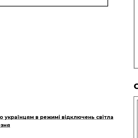
о українцям в режимі відключень світла
езня