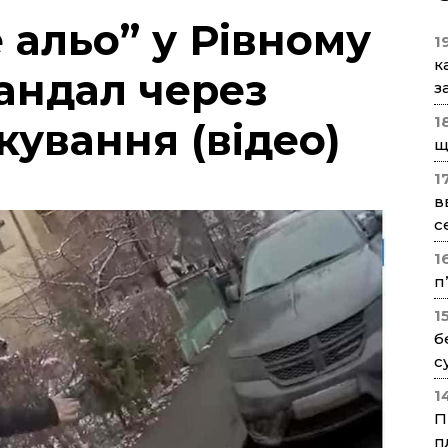
 альо” у Рівному
1
к
кандал через
з
1
кування (відео)
щ
1
в
с
1
п
1
б
с
1
П
п