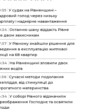
9:35
У судах на Рівненщині –
адровий голод через низьку
арплату і надмірне навантаження
8:24
Останню шану віддасть Рівне
е двом захисникам
7:37
У Рівному знайшли рішення для
ведення в експлуатацію житлової
екції на 68 квартир
6:34
На Рівненщині зловили двох
’яних водіїв
5:36
Сучасні методи подолання
езпліддя, від стимуляції до
урогатного материнства
4:34
У соборі Рівного відзначили
реображення Господнє та освятили
лоди