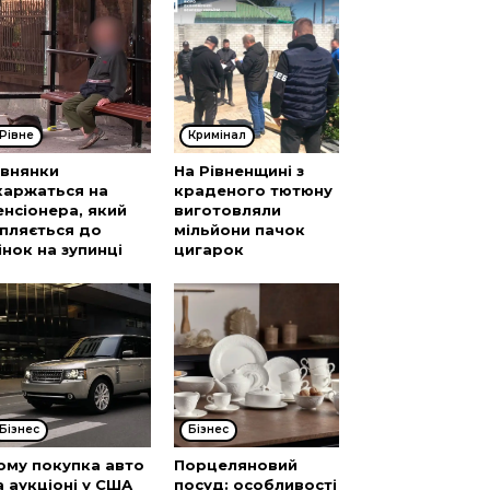
Рівне
Кримінал
івнянки
На Рівненщині з
каржаться на
краденого тютюну
енсіонера, який
виготовляли
іпляється до
мільйони пачок
інок на зупинці
цигарок
Бізнес
Бізнес
ому покупка авто
Порцеляновий
а аукціоні у США
посуд: особливості