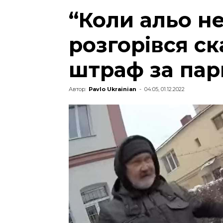
“Коли альо не
розгорівся с
штраф за пар
Автор:
Pavlo Ukrainian
-
04:05, 01.12.2022