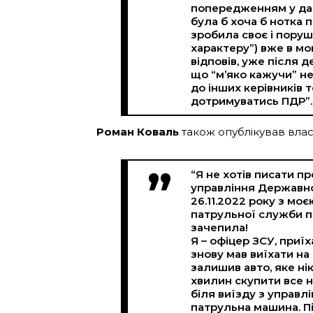
попередженням у дані
була б хоча б нотка п
зробила своє і пору
характеру”) вже в мо
відповів, уже після 
що “м’яко кажучи” не
до інших керівників 
дотримуватись ПДР”.-
Роман Коваль
також опублікував власн
“Я не хотів писати пр
управління Державн
26.11.2022 року з мо
патрульної служби п
зачепила!
Я – офіцер ЗСУ, приїха
знову мав виїхати на
залишив авто, яке нік
хвилин скупити все н
біля виїзду з управ
патрульна машина. П