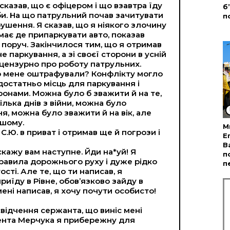
сказав, що є офіцером і що взавтра їду
б
би. На що патрульний почав зачитувати
п
ушення. Я сказав, що я ніякого злочину
має де припаркувати авто, показав
 поруч. Закінчилося тим, що я отримав
 паркування, а зі своєї сторони в усній
цензурно про роботу патрульних.
о мене оштрафували? Конфлікту могло
 достатньо місць для паркування і
онами. Можна було б зважити й на те,
ілька днів з війни, можна було
, можна було зважити й на вік, але
ншому.
М
С.Ю. в приват і отримав ще й погрози і
Е
В
 скажу вам наступне. Йди на*уй! Я
п
равила дорожнього руху і дуже рідко
п
сті. Але те, що ти написав, я
иїду в Рівне, обов’язково зайду в
и мені написав, я хочу почути особисто!
освідчення сержанта, що виніс мені
мента Мерчука я прибережну для