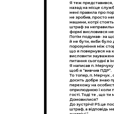
Я теж представився, 
назад на місце служ
мені правила про пор
не зробив, просто не
машини, котрі стоять
штраф за неправильне
формі висловився не
Потім подумав- за щ
й не бути, якби було
порозуміння між стор
що я повернувся на к
висловити зауваження
питання сьогодні в і
Я написав п. Мерчуку 
щоб я “вивчив ПДР”.
То топер, п. Мерчук ,
досить добре знаю п
перехожу на особисто
оприлюднюю і коли пр
гості. Тоді те , що т
Домовилися?
До зустрічі! PS.це п
штраф, а відповідь 
зустрічі.”