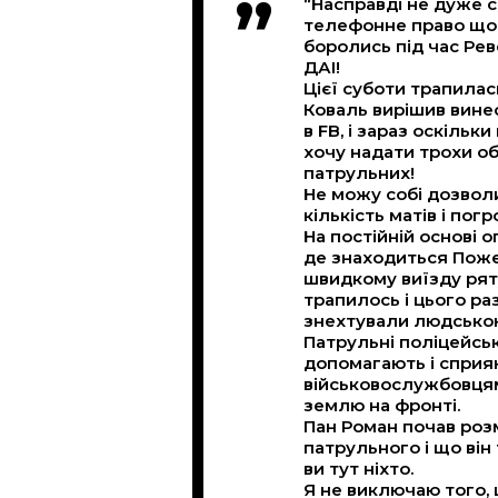
“Насправді не дуже с
телефонне право щос
боролись під час Ре
ДАІ!
Цієї суботи трапилас
Коваль вирішив вине
в FB, і зараз оскільк
хочу надати трохи об
патрульних!
Не можу собі дозволи
кількість матів і пог
На постійній основі 
де знаходиться Поже
швидкому виїзду рят
трапилось і цього ра
знехтували людсько
Патрульні поліцейсь
допомагають і сприяю
військовослужбовцям
землю на фронті.
Пан Роман почав роз
патрульного і що він
ви тут ніхто.
Я не виключаю того,