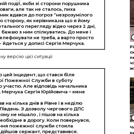
й події, якби зі сторони порушника
оваги, але так не сталось, пиха
шник вдався до погроз “незрозумілого
ю сторону, як керівника,на що я йому
детального перегляду відео через 2 дні,
 бажаю з ним спілкуватись. До мене і
телефонувати не треба, а варто просто
 йдеться у дописі Сергія Мерчука.
Р
с
у версію цієї ситуації:
п
ч
ж
о цей інцидент, що стався біля
ої Пожежної Служби в суботу
єю участю. Але відповідь начальника
. Мерчука Сергія Юрійовича – мене
в на кілька днів в Рівне і в неділю
 Південь. З дозволу чергового ДПС
ому не мішало , і пішов на кілька
еобхідне в дорогу. Коли повернувся,
ління пожежної служби стояла
Ч
ідійшов сержант, представився.
н