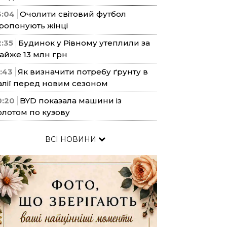
3:04
Очолити світовий футбол
ропонують жінці
2:35
Будинок у Рівному утеплили за
айже 13 млн грн
1:43
Як визначити потребу ґрунту в
алії перед новим сезоном
0:20
BYD показала машини із
олотом по кузову
ВСІ НОВИНИ