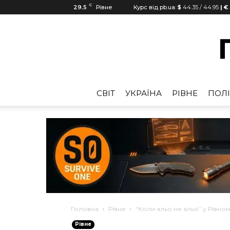
C
29.5
Рівне
Курс від pb.ua:
$
44.35
/
44.95
| €
CВІТ
УКРАЇНА
РІВНЕ
ПОЛІ
Головна
Рівне
“Коли альо не альо” у Рівно
Рівне