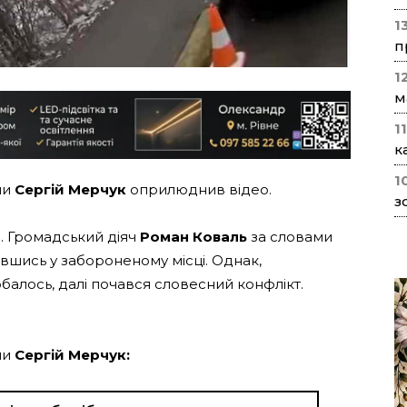
1
п
1
м
1
к
1
ни
Сергій Мерчук
оприлюднив відео.
з
. Громадський діяч
Роман Коваль
за словами
шись у забороненому місці. Однак,
балось, далі почався словесний конфлікт.
ни
Сергій Мерчук: