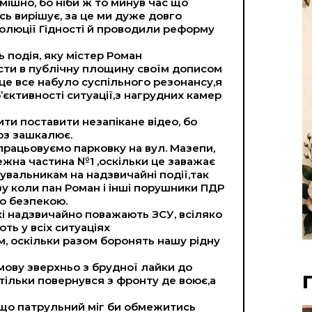
мішно, бо ніби ж то минув час що
ь вирішує, за це ми дуже довго
волюції Гідності й проводили реформу
ь подія, яку містер Роман
сти в публічну площину своїм дописом
и це все набуло суспільного резонансу,я
’єктивності ситуації,з нагрудних камер
ти поставити незапікане відео, бо
роз зашкалює.
опрацьовуємо парковку на вул. Мазепи,
жна частина №1 ,оскільки це заважає
увальникам на надзвичайні події,так
зу коли пан Роман і інші порушники ПДР
ю безпекою.
кі надзвичайно поважають ЗСУ, всіляко
ть у всіх ситуаціях
, оскільки разом боронять нашу рідну
мову зверхньо з брудної лайки до
 тільки повернувся з фронту де воює,а
 що патрульний міг би обмежитись